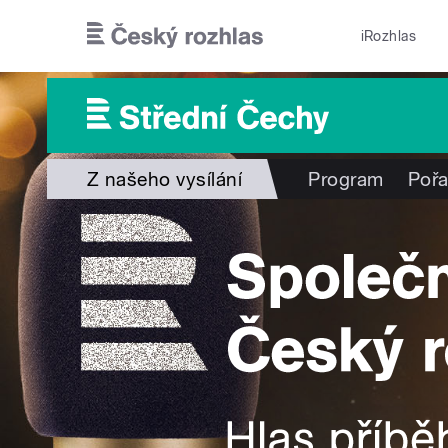
Přejít k hlavnímu obsahu
iRozhlas
Z našeho vysílání
Program
Poř