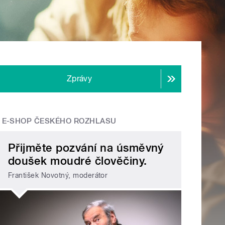
Zprávy
E-SHOP ČESKÉHO ROZHLASU
Přijměte pozvání na úsměvný
doušek moudré člověčiny.
František Novotný, moderátor