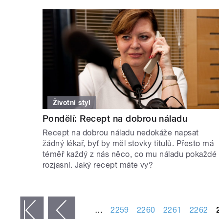
Životní styl
Pondělí: Recept na dobrou náladu
Recept na dobrou náladu nedokáže napsat
žádný lékař, byť by měl stovky titulů. Přesto má
téměř každý z nás něco, co mu náladu pokaždé
rozjasní. Jaký recept máte vy?
STRÁNKY
…
2259
2260
2261
2262
 první
‹ předchozí