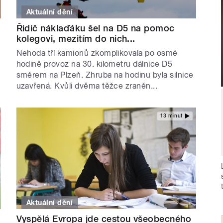
Aktuální dění
Řidič náklaďáku šel na D5 na pomoc
kolegovi, mezitím do nich...
Nehoda tří kamionů zkomplikovala po osmé
hodině provoz na 30. kilometru dálnice D5
směrem na Plzeň. Zhruba na hodinu byla silnice
uzavřená. Kvůli dvěma těžce zraněn...
13 minut
Aktuální dění
Vyspělá Evropa jde cestou všeobecného