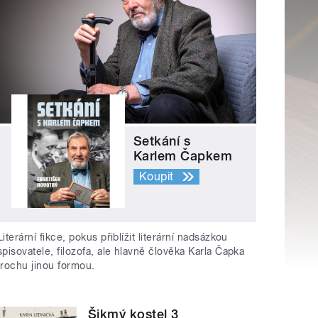
Setkání s
Karlem Čapkem
Koupit
Literární fikce, pokus přiblížit literární nadsázkou
spisovatele, filozofa, ale hlavně člověka Karla Čapka
trochu jinou formou.
Šikmý kostel 3