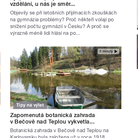
vzdělání, u nás je směr...
Objevily se při letošních přijímacích zkouškách
na gymnázia problémy? Proč někteří volají po
snížení počtu gymnázií v Česku? A proč se
výrazně méně lidí hlásí na po...
3 minuty
Tipy na výlet
Zapomenutá botanická zahrada
v Bečově nad Teplou vykvetla...
Botanická zahrada v Bečově nad Teplou na
Karlovarsku byla založena už v roce 1918.