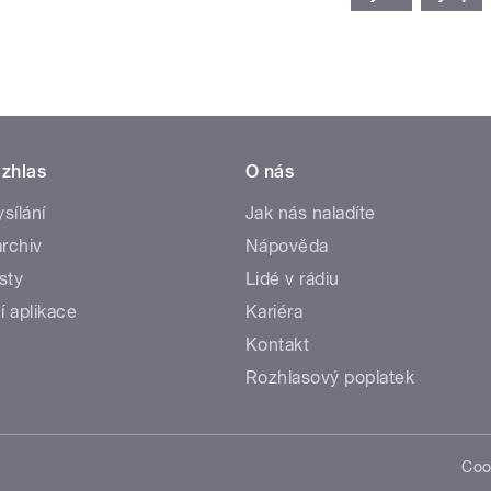
zhlas
O nás
ysílání
Jak nás naladíte
rchiv
Nápověda
sty
Lidé v rádiu
í aplikace
Kariéra
Kontakt
Rozhlasový poplatek
Coo