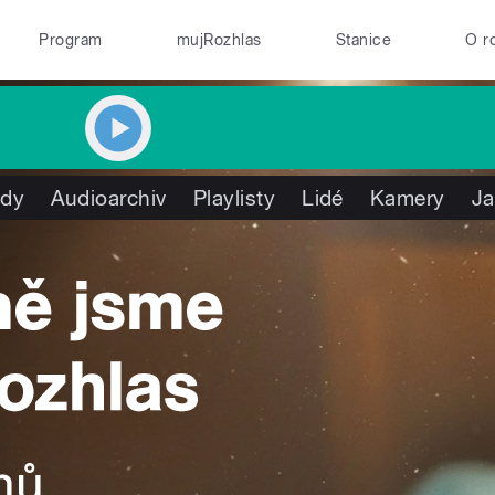
Program
mujRozhlas
Stanice
O r
ady
Audioarchiv
Playlisty
Lidé
Kamery
Ja