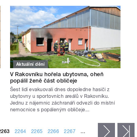
Aktuální dění
V Rakovníku hořela ubytovna, oheň
popálil ženě část obličeje
Šest lidí evakuovali dnes dopoledne hasiči z
ubytovny u sportovních areálů v Rakovníku.
Jednu z nájemnic záchranáři odvezli do místní
nemocnice s popáleným obličeje...
2263
2264
2265
2266
2267
…
následujíc
p