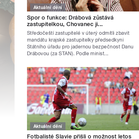
Aktuální dění
Spor o funkce: Drábová zůstává
zastupitelkou, Chovanec ji...
Středočeští zastupitelé v úterý odmítli zbavit
mandátu krajské zastupitelky předsedkyni
Státního úřadu pro jadernou bezpečnost Danu
Drábovou (za STAN). Podle minist...
Aktuální dění
Fotbalisté Slavie přišli o možnost letos