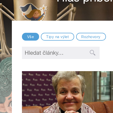
Vše
Tipy na výlet
Rozhovory