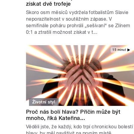
získat dvě trofeje
Skoro osm měsíců vydržela fotbalistům Slavie
neporazitelnost v soutěžním zápase. V
semifinále poháru prohráli „sešívaní“ se Zlínem
0:1 a ztratili možnost získat v t...
15 minut
Životní styl
Proč nás bolí hlava? Příčin může být
mnoho, říká Kateřina...
Věděli jste, že každý, kdo trpí chronickou bolestí
hlavy, by měl navštívit na prvním místě