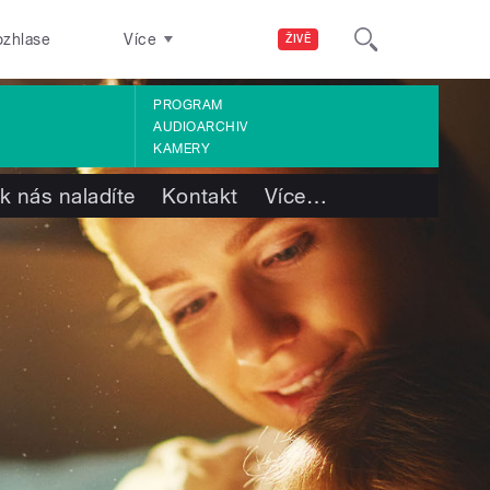
ozhlase
Více
ŽIVĚ
PROGRAM
AUDIOARCHIV
KAMERY
k nás naladíte
Kontakt
Více
…