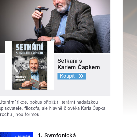
Setkání s
Karlem Čapkem
Koupit
Literární fikce, pokus přiblížit literární nadsázkou
spisovatele, filozofa, ale hlavně člověka Karla Čapka
trochu jinou formou.
1. Symfonická