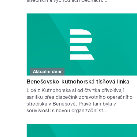
středních a východních Čechách. ...
Aktuální dění
Benešovsko-kutnohorská tísňová linka
Lidé z Kutnohorska si od čtvrtka přivolávají
sanitku přes dispečink zdravotního operačního
střediska v Benešově. Právě tam byla v
souvislosti s novou organizační st...