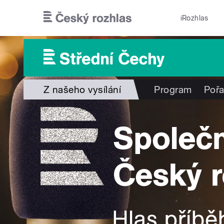
Přejít k hlavnímu obsahu
iRozhlas
Z našeho vysílání
Program
Poř