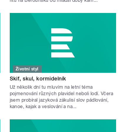
ritu na Berounsku od mladší doby kam...
Životní styl
Skif, skul, kormidelník
Už několik dní tu mluvím na letní téma
pojmenování různých plavidel neboli lodí. Včera
jsem probíral jazyková zákulisí slov pádlování,
kanoe, kajak a veslování a na...