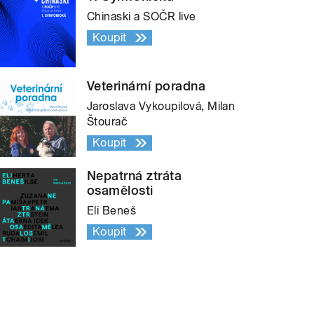
Chinaski a SOČR live
Koupit
Veterinární poradna
Jaroslava Vykoupilová, Milan
Štourač
Koupit
Nepatrná ztráta
osamělosti
Eli Beneš
Koupit