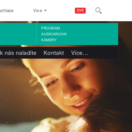
ozhlase
Více
ŽIVĚ
PROGRAM
AUDIOARCHIV
KAMERY
k nás naladíte
Kontakt
Více
…