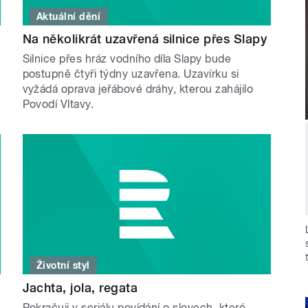
Aktuální dění
Na několikrát uzavřená silnice přes Slapy
Silnice přes hráz vodního díla Slapy bude
postupně čtyři týdny uzavřena. Uzavírku si
vyžádá oprava jeřábové dráhy, kterou zahájilo
Povodí Vltavy.
Životní styl
Jachta, jola, regata
Pokračuji v seriálu povídání o slovech, které