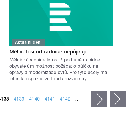
Aktuální dění
Mělničtí si od radnice nepůjčují
Mělnická radnice letos již podruhé nabídne
obyvatelům možnost požádat o půjčku na
opravy a modernizace bytů. Pro tyto účely má
letos k dispozici ve fondu rozvoje by...
4138
4139
4140
4141
4142
…
následujíc
p