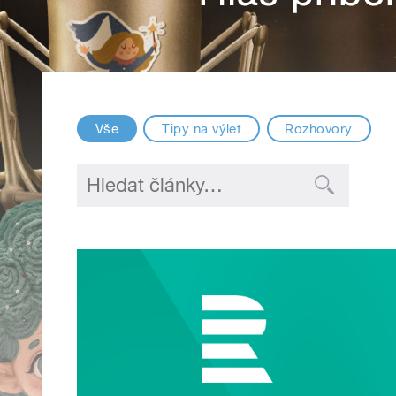
Vše
Tipy na výlet
Rozhovory