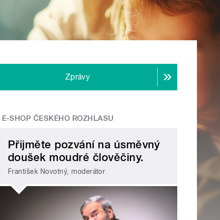
Zprávy
E-SHOP ČESKÉHO ROZHLASU
Přijměte pozvání na úsměvný
doušek moudré člověčiny.
František Novotný, moderátor