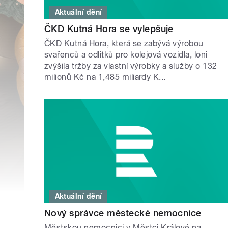
Aktuální dění
ČKD Kutná Hora se vylepšuje
ČKD Kutná Hora, která se zabývá výrobou
svařenců a odlitků pro kolejová vozidla, loni
zvýšila tržby za vlastní výrobky a služby o 132
milionů Kč na 1,485 miliardy K...
Aktuální dění
Nový správce městecké nemocnice
Městskou nemocnici v Městci Králové na