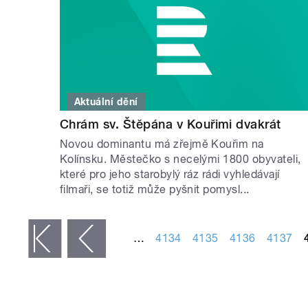
Aktuální dění
Chrám sv. Štěpána v Kouřimi dvakrát
Novou dominantu má zřejmě Kouřim na
Kolínsku. Městečko s necelými 1800 obyvateli,
které pro jeho starobylý ráz rádi vyhledávají
filmaři, se totiž může pyšnit pomysl...
STRÁNKY
…
4134
4135
4136
4137
 první
‹ předchozí