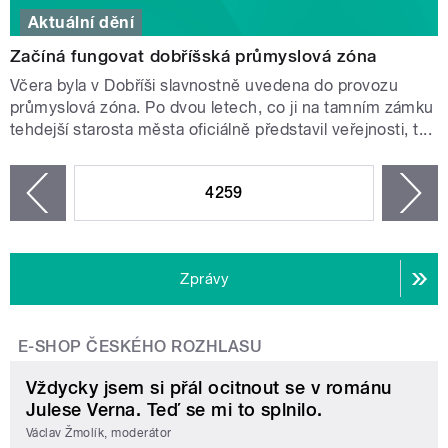
Aktuální dění
Začíná fungovat dobříšská průmyslová zóna
Včera byla v Dobříši slavnostně uvedena do provozu
průmyslová zóna. Po dvou letech, co ji na tamním zámku
tehdejší starosta města oficiálně představil veřejnosti, t...
STRÁNKY
4259
n
zí
Zprávy
E-SHOP ČESKÉHO ROZHLASU
Vždycky jsem si přál ocitnout se v románu
Julese Verna. Teď se mi to splnilo.
Václav Žmolík, moderátor