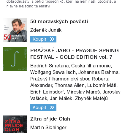
dobrodružství s pěticí trosečníků, kteří na něm našli útočiště, a
hlavně nejedno tajemství.
50 moravských pověstí
Zdeněk Junák
Koupit
PRAŽSKÉ JARO - PRAGUE SPRING
FESTIVAL - GOLD EDITION vol. 7
Bedřich Smetana, Česká filharmonie,
Wolfgang Sawallisch, Johannes Brahms,
Pražský filharmonický sbor, Roberta
Alexander, Thomas Allen, Lubomír Mátl,
Erich Leinsdorf, Miroslav Mareš, Jaroslav
Vašíček, Jan Málek, Zbyněk Matějů
Koupit
Zítra přijde Olah
Martin Sichinger