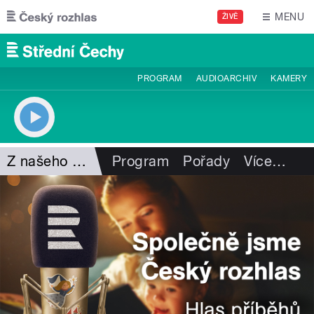
Přejít k hlavnímu obsahu
MENU
ŽIVĚ
PROGRAM
AUDIOARCHIV
KAMERY
Z našeho vysílání
Program
Pořady
Více
…