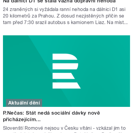
Na dálnici D1 se stala vážná dopravní nehoda
24 zraněných si vyžádala ranní nehoda na dálnici D1 asi
20 kilometrů za Prahou. Z dosud nezjistěných příčin se
tam před 7:30 srazil autobus s kamionem Liaz. Na míst...
Aktuální dění
P.Nečas: Stát nedá sociální dávky nově
přicházejícím...
Slovenští Romové nejsou v Česku vítáni - vzkázal jim to