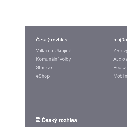
Český rozhlas
mujRo
Válka na Ukrajině
Živé v
Komunální volby
Audioa
Stanice
Podca
eShop
Mobiln