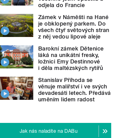
odjela do Francie
Zámek v Náměšti na Hané
je obklopený parkem. Do
všech čtyř světových stran
z něj vedou lipové aleje
Barokní zámek Dětenice
láká na unikátní fresky,
ložnici Emy Destinnové
i děla maltézských rytířů
Stanislav Příhoda se
věnuje malířství i ve svých
devadesáti letech. Předává
uměním lidem radost
Jak nás naladíte na DABu