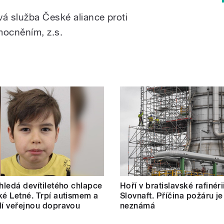
vá služba České aliance proti
ocněním, z.s.
 hledá devítiletého chlapce
Hoří v bratislavské rafinéri
ké Letné. Trpí autismem a
Slovnaft. Příčina požáru je
dí veřejnou dopravou
neznámá