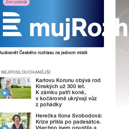
Živé vysílání
Audiosvět Českého rozhlasu na jednom místě
NEJPOSLOUCHANĚJŠÍ
Karlovu Korunu obývá rod
Kinských už 300 let.
K zámku patří koně,
v kočárovně ukrývají vůz
z pohádky
Herečka Ilona Svobodová:
Krize přišla po padesátce.
Všechno jsem opustila a