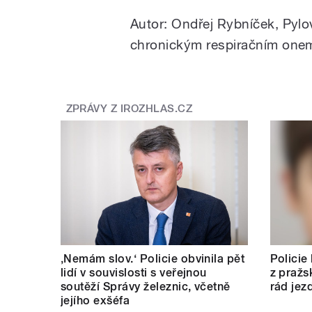
Autor: Ondřej Rybníček, Pylo
chronickým respiračním onem
ZPRÁVY Z IROZHLAS.CZ
‚Nemám slov.‘ Policie obvinila pět
Policie
lidí v souvislosti s veřejnou
z pražs
soutěží Správy železnic, včetně
rád jez
jejího exšéfa