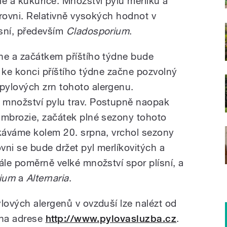
e a kukuřice. Množství pylu merlíku a
 úrovni. Relativně vysokých hodnot v
ísní, především
Cladosporium
.
ne a začátkem příštího týdne bude
 ke konci příštího týdne začne pozvolný
pylových zrn tohoto alergenu.
 množství pylu trav. Postupně naopak
ambrozie, začátek plné sezony tohoto
ekáváme kolem 20. srpna, vrchol sezony
ovni se bude držet pyl merlíkovitých a
ále poměrně velké množství spor plísní, a
ium
a
Alternaria
.
lových alergenů v ovzduší lze nalézt od
u na adrese
http://www.pylovasluzba.cz
.