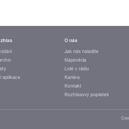
zhlas
O nás
ysílání
Jak nás naladíte
rchiv
Nápověda
sty
Lidé v rádiu
í aplikace
Kariéra
Kontakt
Rozhlasový poplatek
Coo