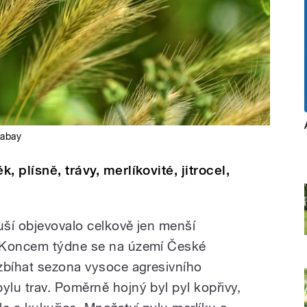
xabay
 plísně, trávy, merlíkovité, jitrocel,
ší objevovalo celkově jen menší
. Koncem týdne se na území České
zbíhat sezona vysoce agresivního
lu trav. Poměrně hojný byl pyl kopřivy,