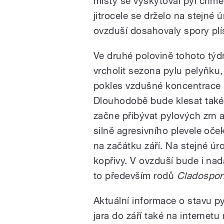
místy se vyskytoval pyl chmel
jitrocele se drželo na stejné
ovzduší dosahovaly spory pl
Ve druhé polovině tohoto týd
vrcholit sezona pylu pelyňku,
pokles vzdušné koncentrace 
Dlouhodobě bude klesat také
začne přibývat pylových zrn 
silně agresivního plevele oč
na začátku září. Na stejné úr
kopřivy. V ovzduší bude i nad
to především rodů
Cladospor
Aktuální informace o stavu py
jara do září také na internet