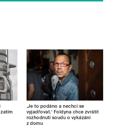
i
‚Je to podáno a nechci se
 zatím
vyjadřovat.‘ Foldyna chce zvrátit
rozhodnutí soudu o vykázání
z domu