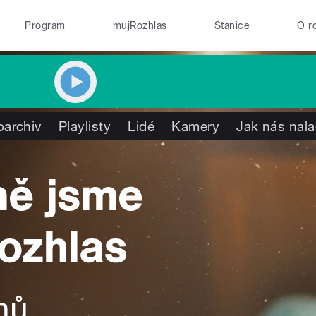
Program
mujRozhlas
Stanice
O r
oarchiv
Playlisty
Lidé
Kamery
Jak nás nala