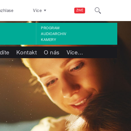
ozhlase
Více
ŽIVĚ
PROGRAM
AUDIOARCHIV
KAMERY
díte
Kontakt
O nás
Více
…