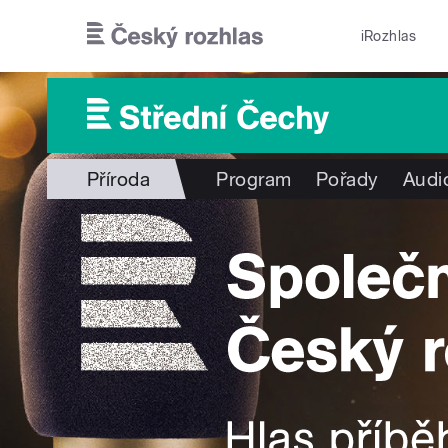
Přejít k hlavnímu obsahu
iRozhlas
Příroda
Program
Pořady
Audi