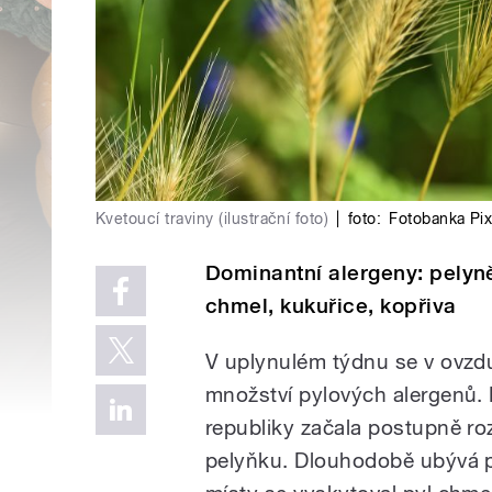
Kvetoucí traviny (ilustrační foto)
|
foto:
Fotobanka Pi
Dominantní alergeny: pelyněk,
chmel, kukuřice, kopřiva
V uplynulém týdnu se v ovzdu
množství pylových alergenů
republiky začala postupně ro
pelyňku. Dlouhodobě ubývá py