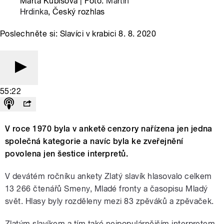
Marta Kubišová | Foto:
Martin
Hrdinka
, Český rozhlas
Poslechněte si: Slavíci v krabici 8. 8. 2020
55:22
V roce 1970 byla v anketě cenzory nařízena jen jedna
společná kategorie a navíc byla ke zveřejnění
povolena jen šestice interpretů.
V devátém ročníku ankety Zlatý slavík hlasovalo celkem
13 266 čtenářů Smeny, Mladé fronty a časopisu Mladý
svět. Hlasy byly rozděleny mezi 83 zpěváků a zpěvaček.
Zlatým slavíkem a tím také nejpopulárnějším interpretem