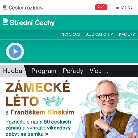
Přejít k hlavnímu obsahu
MENU
ŽIVĚ
PROGRAM
AUDIOARCHIV
KAMERY
Hudba
Program
Pořady
Více
…