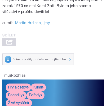
za rok 1970 se stal Karel Gott. Bylo to jeho sedmé
vítězství v prběhu devíti let.
autoři:
Martin Hrdinka
,
jmy
Všechny díly pořadu na mujRozhlas
mujRozhlas
Hry a četby
Krimi
Pohádky
Pořady
Živé vysílání