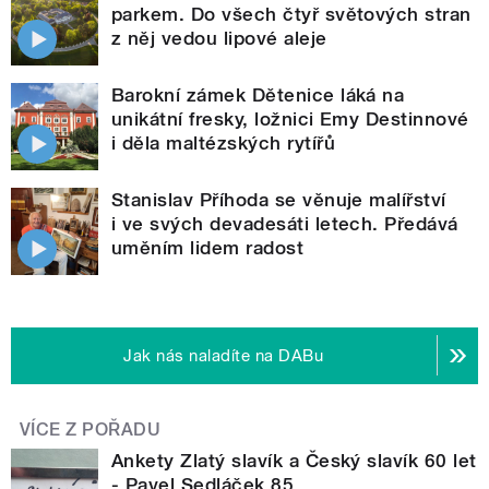
parkem. Do všech čtyř světových stran
z něj vedou lipové aleje
Barokní zámek Dětenice láká na
unikátní fresky, ložnici Emy Destinnové
i děla maltézských rytířů
Stanislav Příhoda se věnuje malířství
i ve svých devadesáti letech. Předává
uměním lidem radost
Jak nás naladíte na DABu
VÍCE Z POŘADU
Ankety Zlatý slavík a Český slavík 60 let
- Pavel Sedláček 85