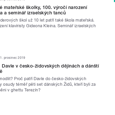
ké mateřské školky, 100. výročí narození
a a seminář izraelských tanců
erových škol už 10 let patří také škola mateřská.
zení klavíristy Gideona Kleina. Seminář izraelských
1. prosinec 2019
, Davle v česko-židovských dějinách a dánští
ně
modlit? Proč patří Davle do česko-židovských
ly osudy téměř pěti set dánských Židů, kteří byli za
ěni v ghettu Terezín?