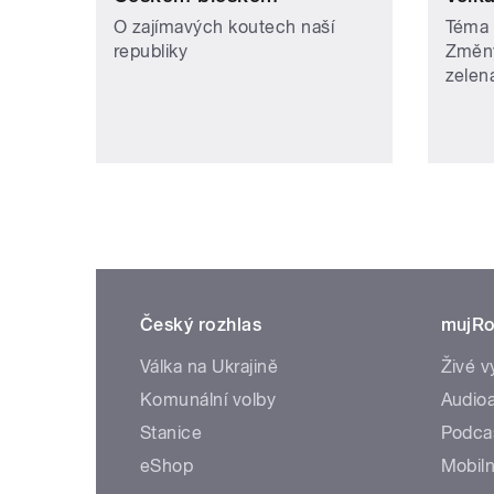
O zajímavých koutech naší
Téma 
republiky
Změny
zelen
Český rozhlas
mujRo
Válka na Ukrajině
Živé v
Komunální volby
Audioa
Stanice
Podca
eShop
Mobiln