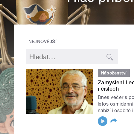
NEJNOVĚJŠÍ
Náboženství
Zamyšlení Leo
i číslech
Dnes večer s po
letos osmidenní
nabízí i osobitě