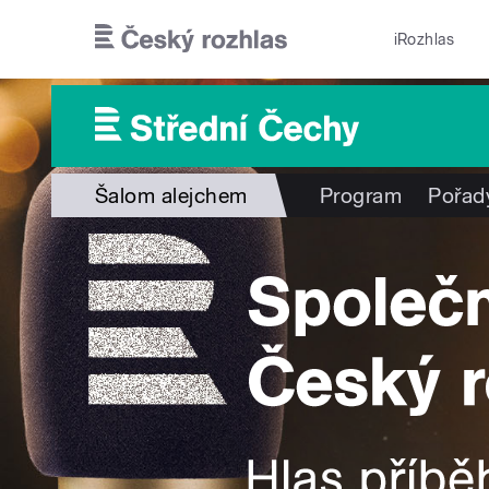
Přejít k hlavnímu obsahu
iRozhlas
Šalom alejchem
Program
Pořad