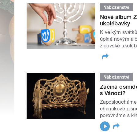
Náboženství
Nové album Z
ukolébavky
K velkým svátků
úplně novým alb
židovské ukoléb
Náboženství
Začíná osmid
s Vánoci?
Zaposloucháme s
chanukové písně
porovnáme s kř