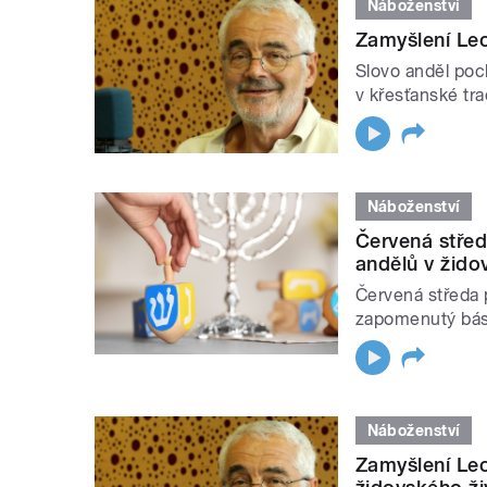
Náboženství
Zamyšlení Leo
Slovo anděl poch
v křesťanské tra
Náboženství
Červená střed
andělů v židov
Červená středa 
zapomenutý básn
Náboženství
Zamyšlení Leo