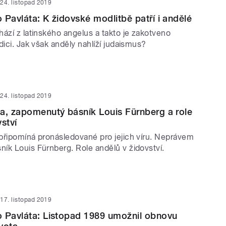
24. listopad 2019
 Pavláta: K židovské modlitbě patří i andělé
ází z latinského angelus a takto je zakotveno
dici. Jak však anděly nahlíží judaismus?
24. listopad 2019
a, zapomenutý básník Louis Fürnberg a role
ství
připomíná pronásledované pro jejich víru. Neprávem
ík Louis Fürnberg. Role andělů v židovství.
17. listopad 2019
 Pavláta: Listopad 1989 umožnil obnovu