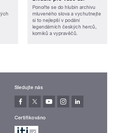
Ponořte se do hlubin archivu
tých
mluveného slova a vychutnejte
si to nejlepší v podání
legendárních českých herců,
komiků a vypravěčů.
Sledujte nás
Certifikováno