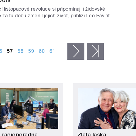
vota
í listopadové revoluce si připomínají i židovské
za tu dobu změnil jejich život, přiblíží Leo Pavlát.
6
57
58
59
60
61
následující ›
poslední »
á radioporadna
Zlatá láska