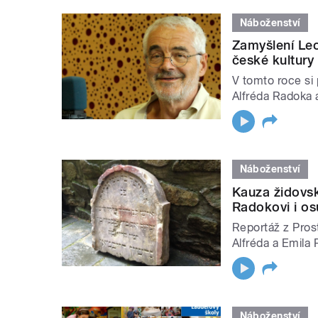
Náboženství
Zamyšlení Leo
české kultury
V tomto roce si
Alfréda Radoka a
Náboženství
Kauza židovsk
Radokovi i osu
Reportáž z Pros
Alfréda a Emila
Náboženství