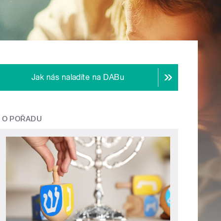
Jak nás naladíte na DABu
O POŘADU