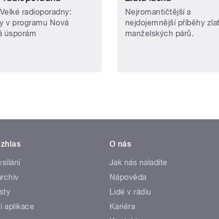
Velké radioporadny:
Nejromantičtější a
 v programu Nová
nejdojemnější příběhy zla
á úsporám
manželských párů.
zhlas
O nás
ysílání
Jak nás naladíte
rchiv
Nápověda
sty
Lidé v rádiu
í aplikace
Kariéra