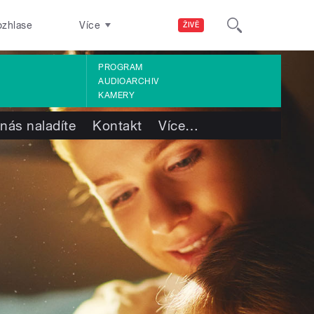
ozhlase
Více
ŽIVĚ
PROGRAM
AUDIOARCHIV
KAMERY
nás naladíte
Kontakt
Více
…