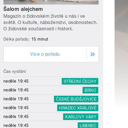
Šalom alejchem
Magazín o židovském životě u nás i ve
světě. O kultuře, náboženství, osobnostech.
O židovské současnosti i historii.
Délka pořadu:
15 minut
Více o pořadu
Čas vysílání
neděle 19:45
STŘEDNÍ ČECHY
neděle 19:45
BRNO
neděle 19:45
ČESKÉ BUDĚJOVICE
neděle 19:45
HRADEC KRÁLOVÉ
neděle 19:45
KARLOVY VARY
neděle 19:45
LIBEREC