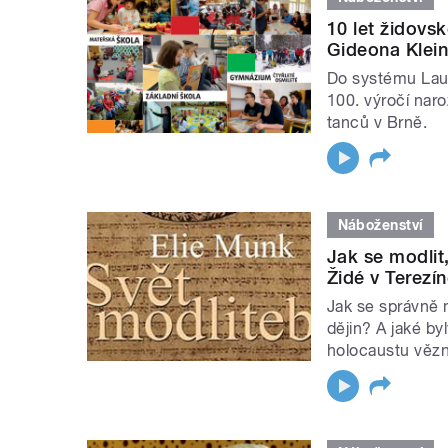
10 let židovs
Gideona Klein
Do systému Laud
100. výročí naro
tanců v Brně.
Náboženství
Jak se modlit
Židé v Terezí
Jak se správně 
dějin? A jaké by
holocaustu vězn