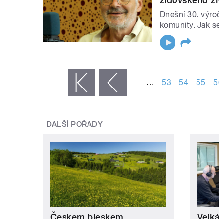
židovského ži
Dnešní 30. výroč
komunity. Jak se 
STRÁNKY
…
53
54
55
5
« první
‹ předchozí
DALŠÍ POŘADY
Českem bleskem
Velk