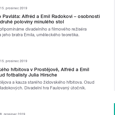
15. prosinec 2019
 Pavláta: Alfréd a Emil Radokovi – osobnosti
 druhé poloviny minulého stol
 připomínáme divadelního a filmového režiséra
 jeho bratra Emila, uměleckého teoretika.
15. prosinec 2019
ého hřbitova v Prostějově, Alfréd a Emil
d fotbalisty Julia Hirsche
tějova a kauza starého židovského hřbitova. Osud
 Radokových. Divadelní hra Faulovaný útočník.
8. prosinec 2019