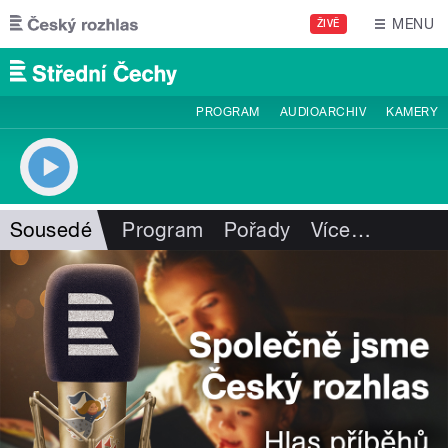
Přejít k hlavnímu obsahu
MENU
ŽIVĚ
PROGRAM
AUDIOARCHIV
KAMERY
Sousedé
Program
Pořady
Více
…