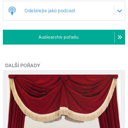
Odebírejte jako podcast
Audioarchiv pořadu
DALŠÍ POŘADY