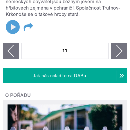
německých obyvatel jsou běžným jevem na
hřbitovech zejména v pohraničí. Společnost Trutnov-
Krkonoše se o takové hroby stará.
STRÁNKY
11
n
zí
Jak nás naladíte na DABu
O POŘADU