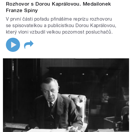
Rozhovor s Dorou Kaprálovou. Medailonek
Franze Spiny
V první části pořadu přinášíme reprízu rozhovoru
se spisovatelkou a publicistkou Dorou Kaprálovou,
který vloni vzbudil velkou pozornost posluchačů.