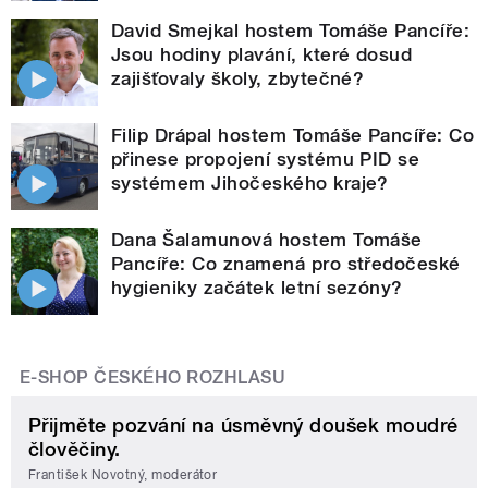
David Smejkal hostem Tomáše Pancíře:
Jsou hodiny plavání, které dosud
zajišťovaly školy, zbytečné?
Filip Drápal hostem Tomáše Pancíře: Co
přinese propojení systému PID se
systémem Jihočeského kraje?
Dana Šalamunová hostem Tomáše
Pancíře: Co znamená pro středočeské
hygieniky začátek letní sezóny?
E-SHOP ČESKÉHO ROZHLASU
Přijměte pozvání na úsměvný doušek moudré
člověčiny.
František Novotný, moderátor