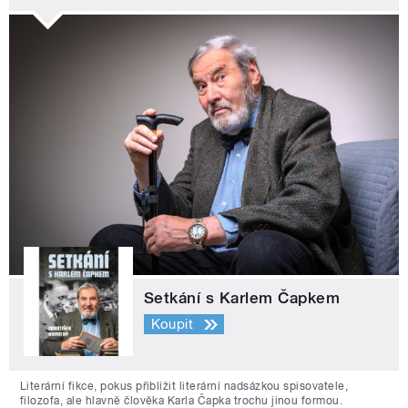
Setkání s Karlem Čapkem
Koupit
Literární fikce, pokus přiblížit literární nadsázkou spisovatele,
filozofa, ale hlavně člověka Karla Čapka trochu jinou formou.