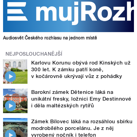
Audiosvět Českého rozhlasu na jednom místě
NEJPOSLOUCHANĚJŠÍ
Karlovu Korunu obývá rod Kinských už
300 let. K zámku patří koně,
v kočárovně ukrývají vůz z pohádky
Barokní zámek Dětenice láká na
unikátní fresky, ložnici Emy Destinnové
i děla maltézských rytířů
Zámek Bílovec láká na rozsáhlou sbírku
modrobílého porcelánu. Je z něj
vyrobený nočník i telefon