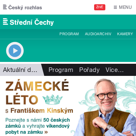
Přejít k hlavnímu obsahu
MENU
ŽIVĚ
PROGRAM
AUDIOARCHIV
KAMERY
Aktuální dění
Program
Pořady
Více
…