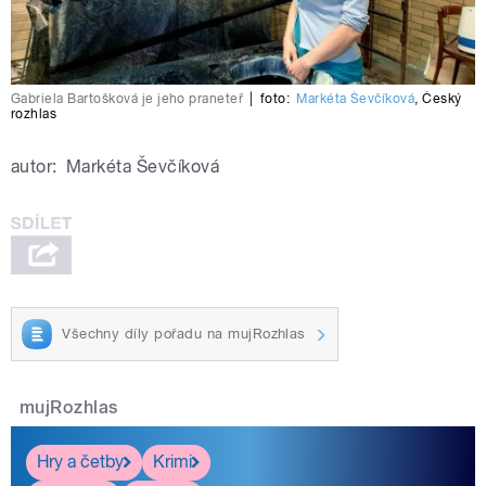
Gabriela Bartošková je jeho praneteř
|
foto:
Markéta Ševčíková
,
Český
rozhlas
autor:
Markéta Ševčíková
Všechny díly pořadu na mujRozhlas
mujRozhlas
Hry a četby
Krimi