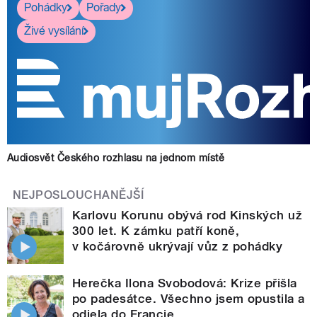
Pohádky
Pořady
Živé vysílání
Audiosvět Českého rozhlasu na jednom místě
NEJPOSLOUCHANĚJŠÍ
Karlovu Korunu obývá rod Kinských už
300 let. K zámku patří koně,
v kočárovně ukrývají vůz z pohádky
Herečka Ilona Svobodová: Krize přišla
po padesátce. Všechno jsem opustila a
odjela do Francie