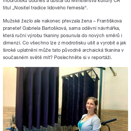
modrotisku dodnes a dostal od Ministersva kultury ČR
titul „Nositel tradice lidového řemesla“.
Mužské žezlo ale nakonec převzala žena – Františkova
praneteř Gabriela Bartošková, sama oděvní návrhářka,
která ruční výrobu tkaniny posunula do nových směrů i
dimenzí. Co všechno lze z modrotisku ušít a vyrobit a jak
široké uplatnění může tato původně archaická tkanina v
současném světě mít? Poslechněte si v reportáži.