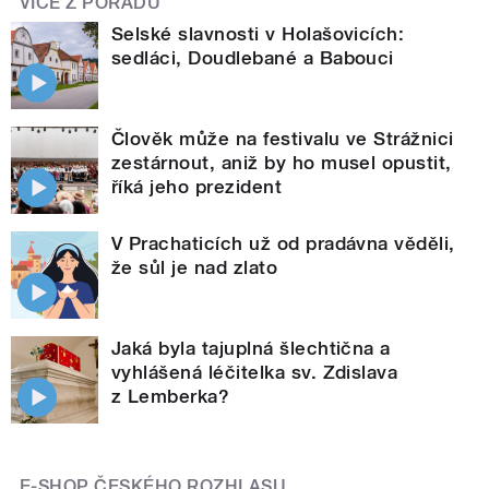
VÍCE Z POŘADU
Selské slavnosti v Holašovicích:
sedláci, Doudlebané a Babouci
Člověk může na festivalu ve Strážnici
zestárnout, aniž by ho musel opustit,
říká jeho prezident
V Prachaticích už od pradávna věděli,
že sůl je nad zlato
Jaká byla tajuplná šlechtična a
vyhlášená léčitelka sv. Zdislava
z Lemberka?
E-SHOP ČESKÉHO ROZHLASU