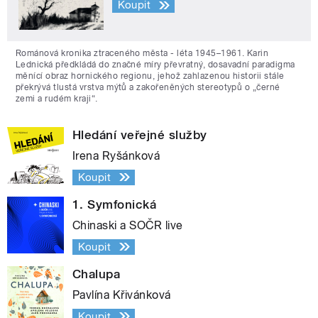
Koupit
Románová kronika ztraceného města - léta 1945–1961. Karin
Lednická předkládá do značné míry převratný, dosavadní paradigma
měnící obraz hornického regionu, jehož zahlazenou historii stále
překrývá tlustá vrstva mýtů a zakořeněných stereotypů o „černé
zemi a rudém kraji“.
Hledání veřejné služby
Irena Ryšánková
Koupit
1. Symfonická
Chinaski a SOČR live
Koupit
Chalupa
Pavlína Křivánková
Koupit