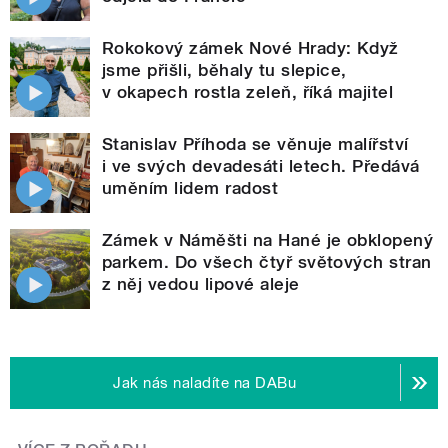
Rokokový zámek Nové Hrady: Když
jsme přišli, běhaly tu slepice,
v okapech rostla zeleň, říká majitel
Stanislav Příhoda se věnuje malířství
i ve svých devadesáti letech. Předává
uměním lidem radost
Zámek v Náměšti na Hané je obklopený
parkem. Do všech čtyř světových stran
z něj vedou lipové aleje
Jak nás naladíte na DABu