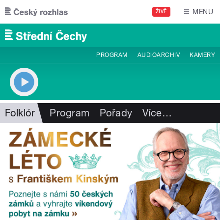
Přejít k hlavnímu obsahu
MENU
ŽIVĚ
PROGRAM
AUDIOARCHIV
KAMERY
Folklór
Program
Pořady
Více
…