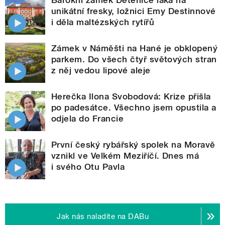
Barokní zámek Dětenice láká na
unikátní fresky, ložnici Emy Destinnové
i děla maltézských rytířů
Zámek v Náměšti na Hané je obklopený
parkem. Do všech čtyř světových stran
z něj vedou lipové aleje
Herečka Ilona Svobodová: Krize přišla
po padesátce. Všechno jsem opustila a
odjela do Francie
První český rybářský spolek na Moravě
vznikl ve Velkém Meziříčí. Dnes má
i svého Otu Pavla
Jak nás naladíte na DABu