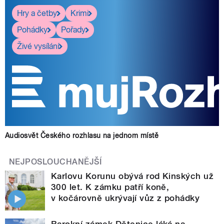
Hry a četby
Krimi
Pohádky
Pořady
Živé vysílání
Audiosvět Českého rozhlasu na jednom místě
NEJPOSLOUCHANĚJŠÍ
Karlovu Korunu obývá rod Kinských už
300 let. K zámku patří koně,
v kočárovně ukrývají vůz z pohádky