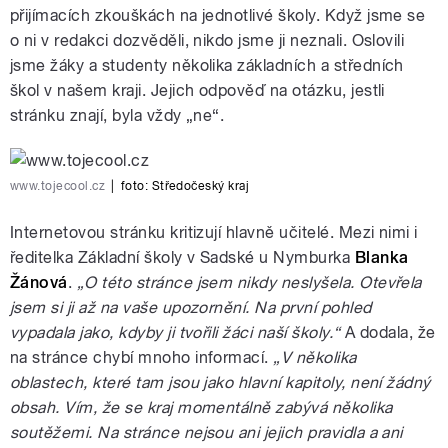
přijímacích zkouškách na jednotlivé školy. Když jsme se
o ni v redakci dozvěděli, nikdo jsme ji neznali. Oslovili
jsme žáky a studenty několika základních a středních
škol v našem kraji. Jejich odpověď na otázku, jestli
stránku znají, byla vždy „ne“.
pause
www.tojecool.cz
|
foto:
Středočeský kraj
Internetovou stránku kritizují hlavně učitelé. Mezi nimi i
ředitelka Základní školy v Sadské u Nymburka
Blanka
Žánová
.
„O této stránce jsem nikdy neslyšela. Otevřela
jsem si ji až na vaše upozornění. Na první pohled
vypadala jako, kdyby ji tvořili žáci naší školy.“
A dodala, že
na stránce chybí mnoho informací.
„V několika
oblastech, které tam jsou jako hlavní kapitoly, není žádný
obsah. Vím, že se kraj momentálně zabývá několika
soutěžemi. Na stránce nejsou ani jejich pravidla a ani