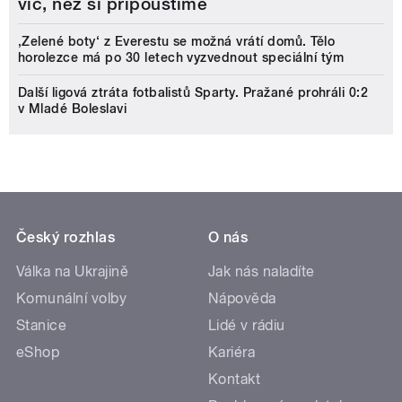
víc, než si připouštíme
‚Zelené boty‘ z Everestu se možná vrátí domů. Tělo
horolezce má po 30 letech vyzvednout speciální tým
Další ligová ztráta fotbalistů Sparty. Pražané prohráli 0:2
v Mladé Boleslavi
Český rozhlas
O nás
Válka na Ukrajině
Jak nás naladíte
Komunální volby
Nápověda
Stanice
Lidé v rádiu
eShop
Kariéra
Kontakt