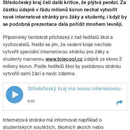
Středočeský kraj čelí další kritice, že plýtvá penězi. Za
částku údajně v řádu milionů korun nechal vytvořit
nové internetové stránky pro žáky a studenty, i když by
se podobná prezentace dala pořídit mnohem levněji.
Připomínky tentokrát přicházejí z řad ředitelů škol a
vychovatelů. Nelíbí se jim, že vedení kraje nechalo
vytvořit speciální internetovou stránku pro žáky a
studenty nazvanou
www.tojecool.cz
údajně za skoro 2
miliony korun. Podle ředitelů škol by podobnou stránku
vytvořili sami žáci a navíc zdarma.
Středočeský kraj má novou internetovou str
0:00
Play /
studenty
Středočeský kraj má novou
Internetová stránka má informovat například o
internetovou stránku pro
studentských soutěžích, školních akcích nebo