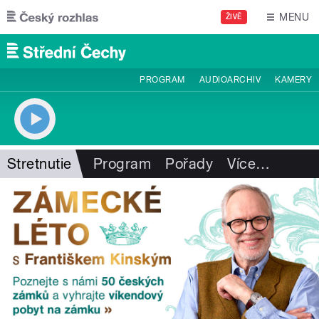
Přejít k hlavnímu obsahu
MENU
ŽIVĚ
PROGRAM
AUDIOARCHIV
KAMERY
Stretnutie
Program
Pořady
Více
…