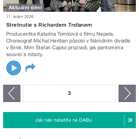
Aktuální dění
11. leden 2026
Stretnutie s Richardem Trsťanem
Producentka Katarína Tomková o filmu Nepela.
Choreograf Michal Heriban působí v Národním divadle
v Brně. Mim Štefan Capko prozradí, jak pantomima
souvisí s roboty.
STRÁNKY
3
n
zí
Jak nás naladíte na DABu