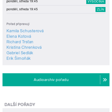
pondělí, středa 19:45
VYSOČINA
pondělí, středa 19:45
ZLÍN
Pořad připravují
Kamila Schusterová
Elena Kotová
Richard Trsťan
Kristína Chrenková
Gabriel Sedlák
Erik Šimoňák
Audioarchiv pořadu
DALŠÍ POŘADY