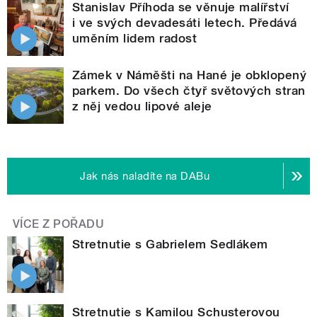
Stanislav Příhoda se věnuje malířství
i ve svých devadesáti letech. Předává
uměním lidem radost
Zámek v Náměšti na Hané je obklopený
parkem. Do všech čtyř světových stran
z něj vedou lipové aleje
Jak nás naladíte na DABu
VÍCE Z POŘADU
Stretnutie s Gabrielem Sedlákem
Stretnutie s Kamilou Schusterovou