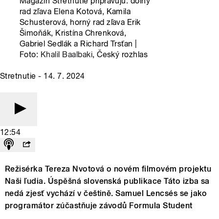
Magazín Stretnutie pripravujú: dolný
rad zľava Elena Kotová, Kamila
Schusterová, horný rad zľava Erik
Šimoňák, Kristína Chrenková,
Gabriel Sedlák a Richard Trsťan |
Foto:
Khalil Baalbaki
, Český rozhlas
Stretnutie - 14. 7. 2024
12:54
Režisérka Tereza Nvotová o novém filmovém projektu
Naši ľudia. Úspěšná slovenská publikace Táto izba sa
nedá zjesť vychází v češtině. Samuel Lencsés se jako
programátor zúčastňuje závodů Formula Student