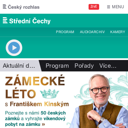
Přejít k hlavnímu obsahu
MENU
ŽIVĚ
PROGRAM
AUDIOARCHIV
KAMERY
Aktuální dění
Program
Pořady
Více
…