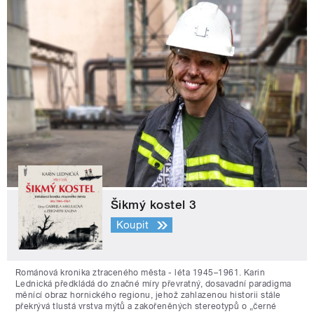
Šikmý kostel 3
Koupit
Románová kronika ztraceného města - léta 1945–1961. Karin
Lednická předkládá do značné míry převratný, dosavadní paradigma
měnící obraz hornického regionu, jehož zahlazenou historii stále
překrývá tlustá vrstva mýtů a zakořeněných stereotypů o „černé