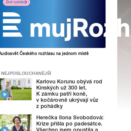
Živé vysílání
Audiosvět Českého rozhlasu na jednom místě
NEJPOSLOUCHANĚJŠÍ
Karlovu Korunu obývá rod
Kinských už 300 let.
K zámku patří koně,
v kočárovně ukrývají vůz
z pohádky
Herečka Ilona Svobodová:
Krize přišla po padesátce.
Všechno jsem opustila a