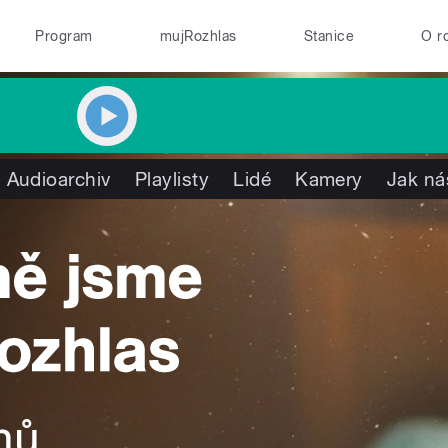
Program
mujRozhlas
Stanice
O r
Audioarchiv
Playlisty
Lidé
Kamery
Jak ná