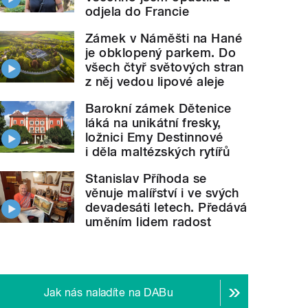
odjela do Francie
Zámek v Náměšti na Hané
je obklopený parkem. Do
všech čtyř světových stran
z něj vedou lipové aleje
Barokní zámek Dětenice
láká na unikátní fresky,
ložnici Emy Destinnové
i děla maltézských rytířů
Stanislav Příhoda se
věnuje malířství i ve svých
devadesáti letech. Předává
uměním lidem radost
Jak nás naladíte na DABu