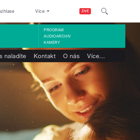
ozhlase
Více
ŽIVĚ
PROGRAM
AUDIOARCHIV
KAMERY
s naladíte
Kontakt
O nás
Více
…