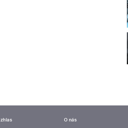
zhlas
O nás