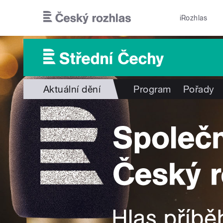
Přejít k hlavnímu obsahu
iRozhlas
Aktuální dění
Program
Pořady