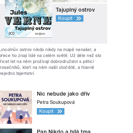
Tajuplný ostrov
Koupit
Lincolnův ostrov nikdo nikdy na mapě nenašel, a
přece ho znají lidé na celém světě. Už déle než sto
třicet let na něm prožívají dobrodružství s pěticí
trosečníků, kteří na něm našli útočiště, a hlavně
nejedno tajemství.
Nic nebude jako dřív
Petra Soukupová
Koupit
Pan Nikdo a bílá tma