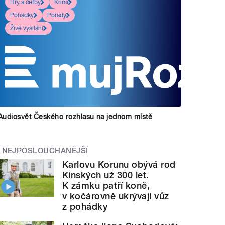
Hry a četby
Krimi
Pohádky
Pořady
Živé vysílání
Audiosvět Českého rozhlasu na jednom místě
NEJPOSLOUCHANĚJŠÍ
Karlovu Korunu obývá rod
Kinských už 300 let.
K zámku patří koně,
v kočárovně ukrývají vůz
z pohádky