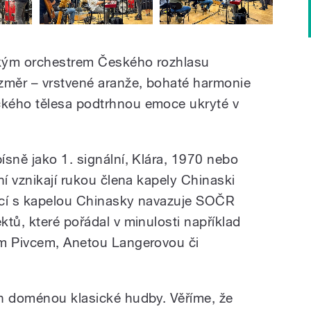
ckým orchestrem Českého rozhlasu
změr – vrstvené aranže, bohaté harmonie
kého tělesa podtrhnou emoce ukryté v
ísně jako 1. signální, Klára, 1970 nebo
ní vznikají rukou člena kapely Chinaski
ací s kapelou Chinasky navazuje SOČR
tů, které pořádal v minulosti například
em Pivcem, Anetou Langerovou či
en doménou klasické hudby. Věříme, že