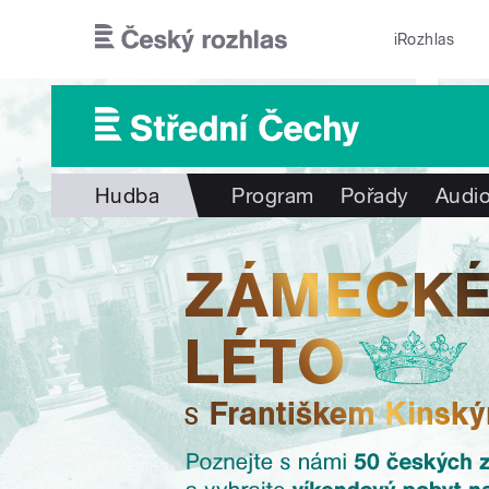
Přejít k hlavnímu obsahu
iRozhlas
Hudba
Program
Pořady
Audio