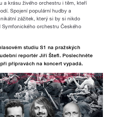
u a krásu živého orchestru i těm, kteří
odí. Spojení populární hudby a
ikátní zážitek, který si by si nikdo
itel Symfonického orchestru Českého
hlasovém studiu S1 na pražských
dební reportér Jiří Štefl. Poslechněte
u při přípravách na koncert vypadá.