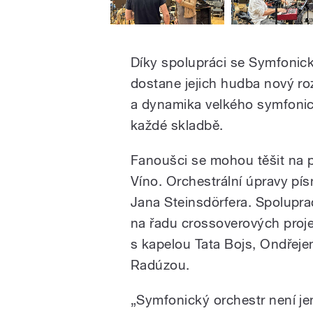
Díky spolupráci se Symfoni
dostane jejich hudba nový ro
a dynamika velkého symfonic
každé skladbě.
Fanoušci se mohou těšit na p
Víno. Orchestrální úpravy pís
Jana Steinsdörfera. Spolupr
na řadu crossoverových projek
s kapelou Tata Bojs, Ondřej
Radúzou.
„Symfonický orchestr není j