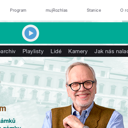
Program
mujRozhlas
Stanice
O r
archiv
Playlisty
Lidé
Kamery
Jak nás nala