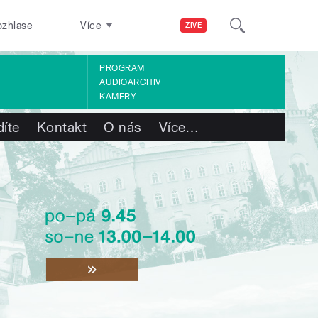
ozhlase
Více
ŽIVĚ
PROGRAM
AUDIOARCHIV
KAMERY
díte
Kontakt
O nás
Více
…