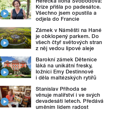
Herečka Ilona Svobodová:
Krize přišla po padesátce.
Všechno jsem opustila a
odjela do Francie
Zámek v Náměšti na Hané
je obklopený parkem. Do
všech čtyř světových stran
z něj vedou lipové aleje
Barokní zámek Dětenice
láká na unikátní fresky,
ložnici Emy Destinnové
i děla maltézských rytířů
Stanislav Příhoda se
věnuje malířství i ve svých
devadesáti letech. Předává
uměním lidem radost