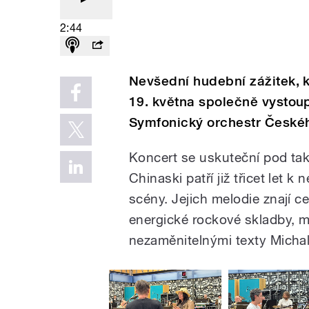
2:44
Nevšední hudební zážitek, 
19. května společně vystoup
Symfonický orchestr České
Koncert se uskuteční pod tak
Chinaski patří již třicet let
scény. Jejich melodie znají c
energické rockové skladby, m
nezaměnitelnými texty Micha