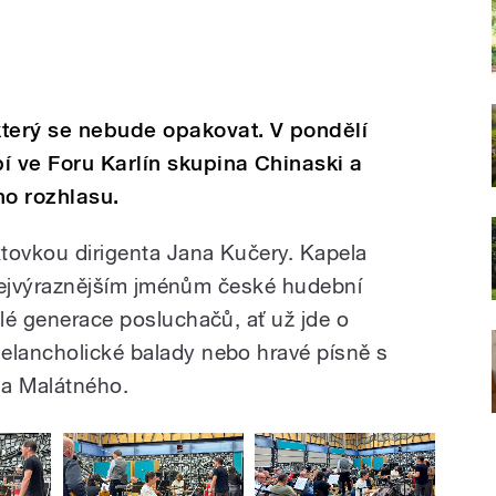
který se nebude opakovat. V pondělí
í ve Foru Karlín skupina Chinaski a
ho rozhlasu.
tovkou dirigenta Jana Kučery. Kapela
 k nejvýraznějším jménům české hudební
elé generace posluchačů, ať už jde o
elancholické balady nebo hravé písně s
la Malátného.