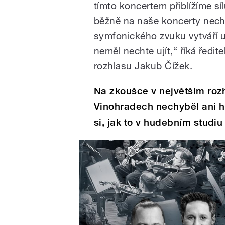
tímto koncertem přiblížíme síl
běžně na naše koncerty nech
symfonického zvuku vytváří un
neměl nechte ujít,“ říká řed
rozhlasu Jakub Čížek.
Na zkoušce v největším roz
Vinohradech nechyběl ani hu
si, jak to v hudebním studi