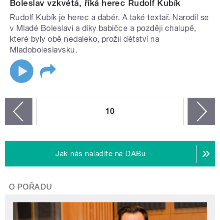
Boleslav vzkvétá, říká herec Rudolf Kubík
Rudolf Kubík je herec a dabér. A také textař. Narodil se
v Mladé Boleslavi a díky babičce a později chalupě,
které byly obě nedaleko, prožil dětství na
Mladoboleslavsku.
STRÁNKY
10
n
zí
Jak nás naladíte na DABu
O POŘADU