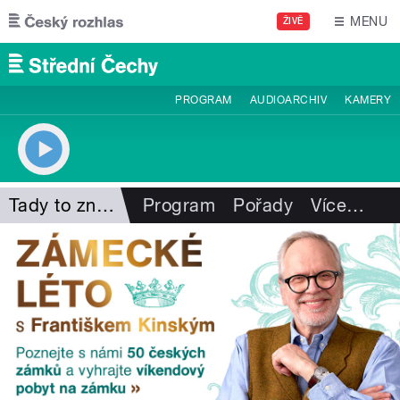
Přejít k hlavnímu obsahu
MENU
ŽIVĚ
PROGRAM
AUDIOARCHIV
KAMERY
Tady to znám
Program
Pořady
Více
…