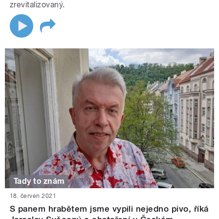
zrevitalizovaný.
Tady to znám
18. červen 2021
S panem hrabětem jsme vypili nejedno pivo, říká