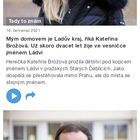
Tady to znám
16. červenec 2021
Mým domovem je Ladův kraj, říká Kateřina
Brožová. Už skoro dvacet let žije ve vesničce
jménem Ládví
Herečka Kateřina Brožová prožila dětství pod kopcem
jménem Ládví v pražských Starých Ďáblicích. Jako
dospělá se přestěhovala mimo Prahu, ale do místa se
stejným jménem.