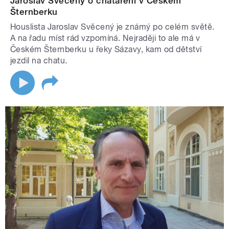
Jaroslav Svěcený o chataření v Českém
Šternberku
Houslista Jaroslav Svěcený je známý po celém světě.
A na řadu míst rád vzpomíná. Nejraději to ale má v
Českém Šternberku u řeky Sázavy, kam od dětství
jezdil na chatu.