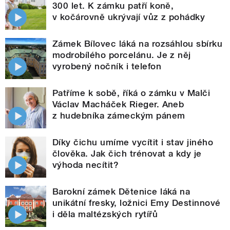
300 let. K zámku patří koně,
v kočárovně ukrývají vůz z pohádky
Zámek Bílovec láká na rozsáhlou sbírku
modrobílého porcelánu. Je z něj
vyrobený nočník i telefon
Patříme k sobě, říká o zámku v Malči
Václav Macháček Rieger. Aneb
z hudebníka zámeckým pánem
Díky čichu umíme vycítit i stav jiného
člověka. Jak čich trénovat a kdy je
výhoda necítit?
Barokní zámek Dětenice láká na
unikátní fresky, ložnici Emy Destinnové
i děla maltézských rytířů