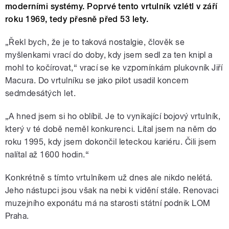
moderními systémy. Poprvé tento vrtulník vzlétl v září
roku 1969, tedy přesně před 53 lety.
„Řekl bych, že je to taková nostalgie, člověk se
myšlenkami vrací do doby, kdy jsem sedl za ten knipl a
mohl to kočírovat,“ vrací se ke vzpomínkám plukovník Jiří
Macura. Do vrtulníku se jako pilot usadil koncem
sedmdesátých let.
„A hned jsem si ho oblíbil. Je to vynikající bojový vrtulník,
který v té době neměl konkurenci. Lítal jsem na něm do
roku 1995, kdy jsem dokončil leteckou kariéru. Čili jsem
nalítal až 1600 hodin.“
Konkrétně s tímto vrtulníkem už dnes ale nikdo nelétá.
Jeho nástupci jsou však na nebi k vidění stále. Renovaci
muzejního exponátu má na starosti státní podnik LOM
Praha.