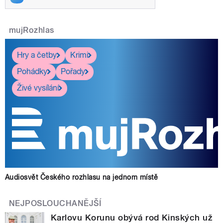
mujRozhlas
Hry a četby
Krimi
Pohádky
Pořady
Živé vysílání
Audiosvět Českého rozhlasu na jednom místě
NEJPOSLOUCHANĚJŠÍ
Karlovu Korunu obývá rod Kinských už