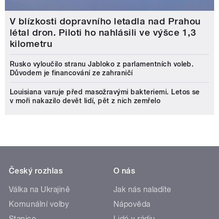
V blízkosti dopravního letadla nad Prahou
létal dron. Piloti ho nahlásili ve výšce 1,3
kilometru
Rusko vyloučilo stranu Jabloko z parlamentních voleb.
Důvodem je financování ze zahraničí
Louisiana varuje před masožravými bakteriemi. Letos se
v moři nakazilo devět lidí, pět z nich zemřelo
Český rozhlas
O nás
Válka na Ukrajině
Jak nás naladíte
Komunální volby
Nápověda
Stanice
Lidé v rádiu