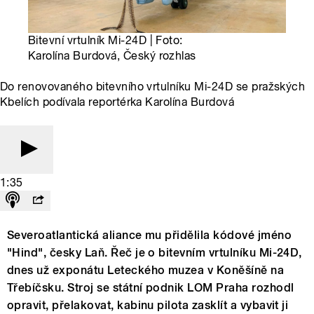
Bitevní vrtulník Mi-24D | Foto:
Karolína Burdová, Český rozhlas
Do renovovaného bitevního vrtulníku Mi-24D se pražských
Kbelích podívala reportérka Karolína Burdová
1:35
Severoatlantická aliance mu přidělila kódové jméno
"Hind", česky Laň. Řeč je o bitevním vrtulníku Mi-24D,
dnes už exponátu Leteckého muzea v Koněšíně na
Třebíčsku. Stroj se státní podnik LOM Praha rozhodl
opravit, přelakovat, kabinu pilota zasklít a vybavit ji