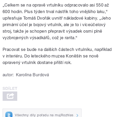
„Celkem se na opravě vrtulníku odpracovalo asi 550 až
600 hodin. Plus týden trval nástřik toho vnějšího laku,“
upřesňuje Tomáš Dvořák uvnitř nákladové kabiny. „Jeho
primární účel je bojový vrtulník, ale je to i víceúčelový
stroj, takže je schopen přepravit výsadek osmi plně
vyzbrojených výsadkářů, což je rarita.“
Pracovat se bude na dalších částech vrtulníku, například
v interiéru. Do leteckého muzea Koněšín se nově
opravený vrtulník dostane příští rok.
autor:
Karolína Burdová
Všechny díly pořadu na mujRozhlas