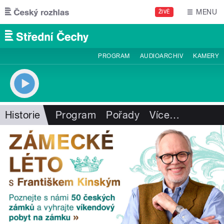
Přejít k hlavnímu obsahu
MENU
ŽIVĚ
PROGRAM
AUDIOARCHIV
KAMERY
Historie
Program
Pořady
Více
…