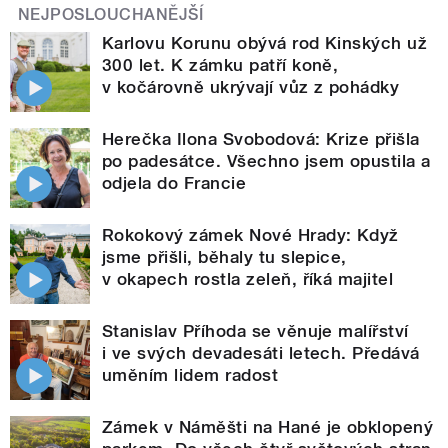
NEJPOSLOUCHANĚJŠÍ
Karlovu Korunu obývá rod Kinských už
300 let. K zámku patří koně,
v kočárovně ukrývají vůz z pohádky
Herečka Ilona Svobodová: Krize přišla
po padesátce. Všechno jsem opustila a
odjela do Francie
Rokokový zámek Nové Hrady: Když
jsme přišli, běhaly tu slepice,
v okapech rostla zeleň, říká majitel
Stanislav Příhoda se věnuje malířství
i ve svých devadesáti letech. Předává
uměním lidem radost
Zámek v Náměšti na Hané je obklopený