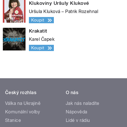
Klukoviny Uršuly Klukové
Uršula Kluková – Patrik Rozehnal
Koupit
Krakatit
Karel Čapek
Koupit
Český rozhlas
O nás
Válka na Ukrajině
Jak nás naladíte
Komunální volby
Nápověda
Stanice
Lidé v rádiu