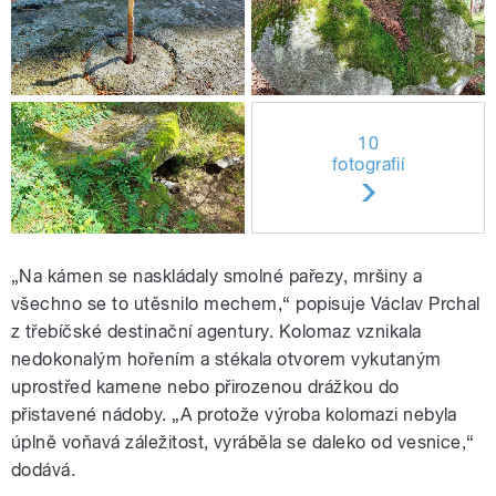
10
fotografií
„Na kámen se naskládaly smolné pařezy, mršiny a
všechno se to utěsnilo mechem,“ popisuje Václav Prchal
z třebíčské destinační agentury. Kolomaz vznikala
nedokonalým hořením a stékala otvorem vykutaným
uprostřed kamene nebo přirozenou drážkou do
přistavené nádoby. „A protože výroba kolomazi nebyla
úplně voňavá záležitost, vyráběla se daleko od vesnice,“
dodává.