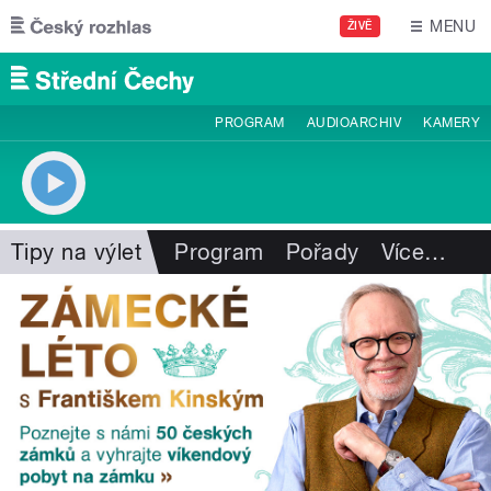
Přejít k hlavnímu obsahu
MENU
ŽIVĚ
PROGRAM
AUDIOARCHIV
KAMERY
Tipy na výlet
Program
Pořady
Více
…