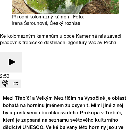
Přírodní kolomazný kámen | Foto:
Irena Šarounová
, Český rozhlas
Ke kolomazným kamenům u obce Kamenná nás zavedl
pracovník třebíčské destinační agentury Václav Prchal
2:59
Mezi Třebíčí a Velkým Meziříčím na Vysočině je oblast
bohatá na horninu jménem žulosyenit. Mimi jiné z něj
byla postavena i bazilika svatého Prokopa v Třebíči,
která je zapsaná na seznamu světového kulturního
dědictví UNESCO. Velké balvany této horniny jsou ve