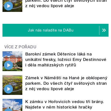
parkem. Do všech čtyř světových stran
z něj vedou lipové aleje
Jak nás naladíte na DABu
VÍCE Z POŘADU
Barokní zámek Dětenice láká na
unikátní fresky, ložnici Emy Destinnové
i děla maltézských rytířů
Zámek v Náměšti na Hané je obklopený
parkem. Do všech čtyř světových stran
z něj vedou lipové aleje
K zámku v Hořovicích vedou tři brány.
Najdete v něm historické hračky