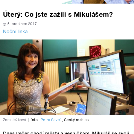
Úterý: Co jste zažili s Mikulášem?
5. prosinec 2017
Noční linka
Zora Ježková
|
foto:
Petra Ševců
,
Český rozhlas
Dnes večer chodí městy a vesničkami Mikuláš se svojí