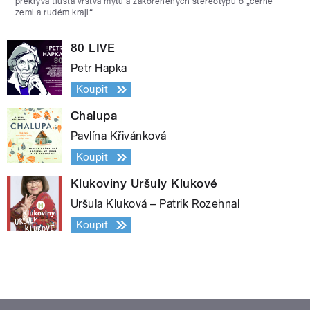
překrývá tlustá vrstva mýtů a zakořeněných stereotypů o „černé
zemi a rudém kraji“.
80 LIVE
Petr Hapka
Koupit
Chalupa
Pavlína Křivánková
Koupit
Klukoviny Uršuly Klukové
Uršula Kluková – Patrik Rozehnal
Koupit