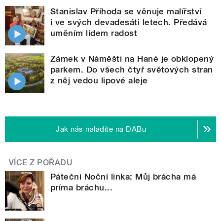
Stanislav Příhoda se věnuje malířství
i ve svých devadesáti letech. Předává
uměním lidem radost
Zámek v Náměšti na Hané je obklopený
parkem. Do všech čtyř světových stran
z něj vedou lipové aleje
Jak nás naladíte na DABu
VÍCE Z POŘADU
Páteční Noční linka: Můj brácha má
príma bráchu...