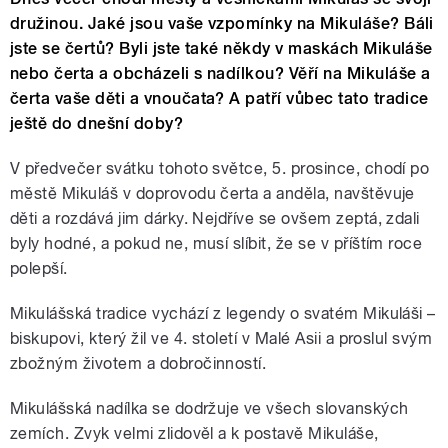
družinou. Jaké jsou vaše vzpomínky na Mikuláše? Báli
jste se čertů? Byli jste také někdy v maskách Mikuláše
nebo čerta a obcházeli s nadílkou? Věří na Mikuláše a
čerta vaše děti a vnoučata? A patří vůbec tato tradice
ještě do dnešní doby?
V předvečer svátku tohoto světce, 5. prosince, chodí po
městě Mikuláš v doprovodu čerta a anděla, navštěvuje
děti a rozdává jim dárky. Nejdříve se ovšem zeptá, zdali
byly hodné, a pokud ne, musí slíbit, že se v příštím roce
polepší.
Mikulášská tradice vychází z legendy o svatém Mikuláši –
biskupovi, který žil ve 4. století v Malé Asii a proslul svým
zbožným životem a dobročinností.
Mikulášská nadílka se dodržuje ve všech slovanských
zemích. Zvyk velmi zlidověl a k postavě Mikuláše,