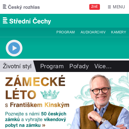
Přejít k hlavnímu obsahu
MENU
ŽIVĚ
PROGRAM
AUDIOARCHIV
KAMERY
Životní styl
Program
Pořady
Více
…