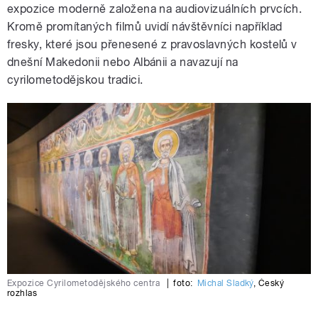
expozice moderně založena na audiovizuálních prvcích.
Kromě promítaných filmů uvidí návštěvníci například
fresky, které jsou přenesené z pravoslavných kostelů v
dnešní Makedonii nebo Albánii a navazují na
cyrilometodějskou tradici.
Expozice Cyrilometodějského centra
|
foto:
Michal Sladký
,
Český
rozhlas