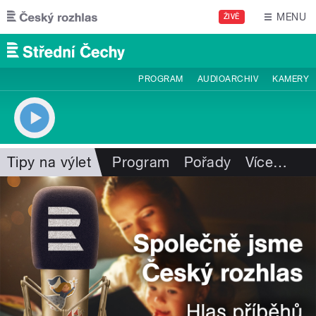
Přejít k hlavnímu obsahu
MENU
ŽIVĚ
PROGRAM
AUDIOARCHIV
KAMERY
Tipy na výlet
Program
Pořady
Více
…