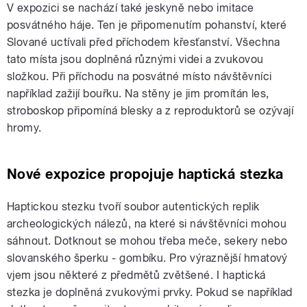
V expozici se nachází také jeskyně nebo imitace
posvátného háje. Ten je připomenutím pohanství, které
Slované uctívali před příchodem křesťanství. Všechna
tato místa jsou doplněná různými videi a zvukovou
složkou. Při příchodu na posvátné místo návštěvníci
například zažijí bouřku. Na stěny je jim promítán les,
stroboskop připomíná blesky a z reproduktorů se ozývají
hromy.
Nové expozice propojuje haptická stezka
Haptickou stezku tvoří soubor autentických replik
archeologických nálezů, na které si návštěvníci mohou
sáhnout. Dotknout se mohou třeba meče, sekery nebo
slovanského šperku - gombíku. Pro výraznější hmatový
vjem jsou některé z předmětů zvětšené. I haptická
stezka je doplněná zvukovými prvky. Pokud se například