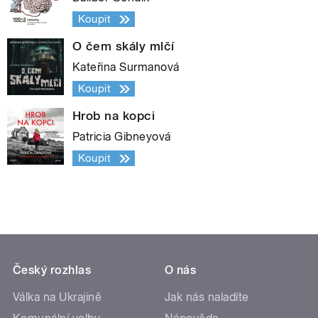
Koupit
O čem skály mlčí
Kateřina Surmanová
Koupit
Hrob na kopci
Patricia Gibneyová
Koupit
Český rozhlas
O nás
Válka na Ukrajině
Jak nás naladíte