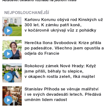
Audiosvět Českého rozhlasu na jednom místě
NEJPOSLOUCHANĚJŠÍ
Karlovu Korunu obývá rod Kinských už
300 let. K zámku patří koně,
v kočárovně ukrývají vůz z pohádky
Herečka Ilona Svobodová: Krize přišla
po padesátce. Všechno jsem opustila a
odjela do Francie
Rokokový zámek Nové Hrady: Když
jsme přišli, běhaly tu slepice,
v okapech rostla zeleň, říká majitel
Stanislav Příhoda se věnuje malířství
i ve svých devadesáti letech. Předává
uměním lidem radost