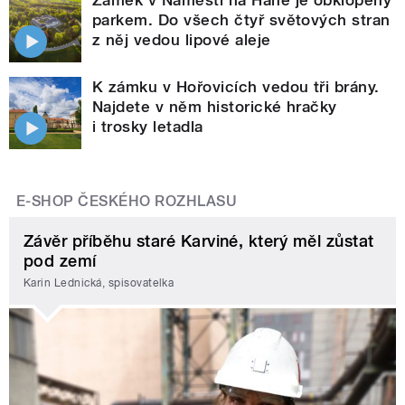
Zámek v Náměšti na Hané je obklopený
parkem. Do všech čtyř světových stran
z něj vedou lipové aleje
K zámku v Hořovicích vedou tři brány.
Najdete v něm historické hračky
i trosky letadla
E-SHOP ČESKÉHO ROZHLASU
Závěr příběhu staré Karviné, který měl zůstat
pod zemí
Karin Lednická, spisovatelka