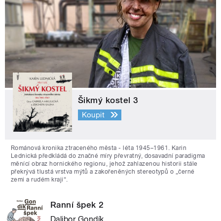
Šikmý kostel 3
Koupit
Románová kronika ztraceného města - léta 1945–1961. Karin
Lednická předkládá do značné míry převratný, dosavadní paradigma
měnící obraz hornického regionu, jehož zahlazenou historii stále
překrývá tlustá vrstva mýtů a zakořeněných stereotypů o „černé
zemi a rudém kraji“.
Ranní špek 2
Dalibor Gondík