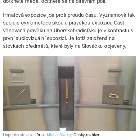
dotknete meče, ocitnete se na bitevním poli.
Hmatová expozice jde proti proudu času. Významově tak
spojuje cyrilometodějskou a pravěkou expozici. Část
věnovaná pravěku na Uherskohradišťsku je v kontrastu s
první audiovizuální expozicí. Je totiž založená na
stovkách předmětů, které byly na Slovácku objeveny.
Haptická stezka
|
foto:
Michal Sladký
,
Český rozhlas