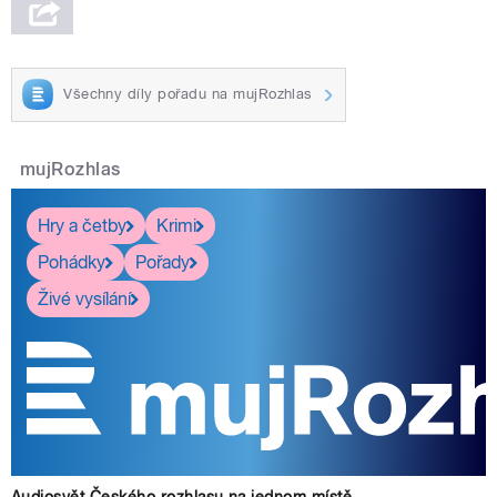
Všechny díly pořadu na mujRozhlas
mujRozhlas
Hry a četby
Krimi
Pohádky
Pořady
Živé vysílání