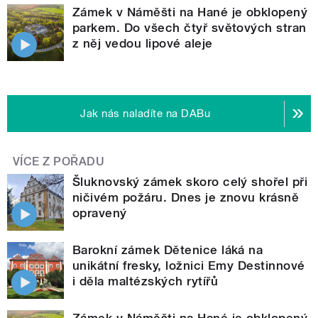
Zámek v Náměšti na Hané je obklopený
parkem. Do všech čtyř světových stran
z něj vedou lipové aleje
Jak nás naladíte na DABu
VÍCE Z POŘADU
Šluknovský zámek skoro celý shořel při
ničivém požáru. Dnes je znovu krásně
opravený
Barokní zámek Dětenice láká na
unikátní fresky, ložnici Emy Destinnové
i děla maltézských rytířů