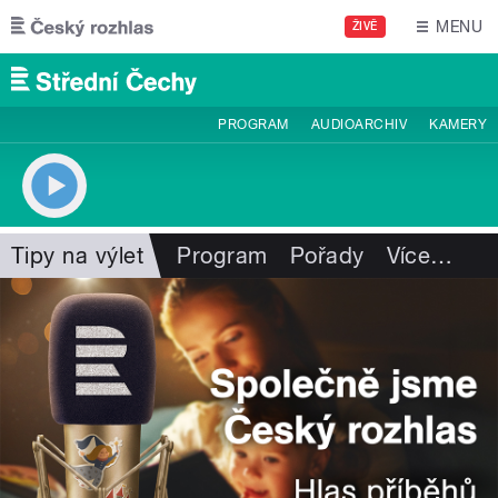
Přejít k hlavnímu obsahu
MENU
ŽIVĚ
PROGRAM
AUDIOARCHIV
KAMERY
Tipy na výlet
Program
Pořady
Více
…