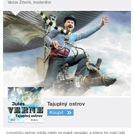
Václav Žmolík, moderátor
Tajuplný ostrov
Koupit
Lincolnův ostrov nikdo nikdy na mapě nenašel, a přece ho znají lidé