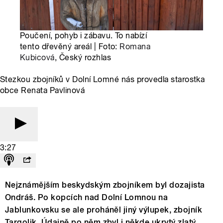
Poučení, pohyb i zábavu. To nabízí
tento dřevěný areál | Foto:
Romana
Kubicová
, Český rozhlas
Stezkou zbojníků v Dolní Lomné nás provedla starostka
obce Renata Pavlinová
3:27
Nejznámějším beskydským zbojníkem byl dozajista
Ondráš. Po kopcích nad Dolní Lomnou na
Jablunkovsku se ale proháněl jiný výlupek, zbojník
Targolik. Údajně po něm zbyl i někde ukrytý zlatý