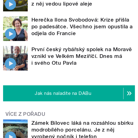
z něj vedou lipové aleje
Herečka Ilona Svobodová: Krize přišla
po padesátce. Všechno jsem opustila a
odjela do Francie
První český rybářský spolek na Moravě
vznikl ve Velkém Meziříčí. Dnes má
i svého Otu Pavla
Jak nás naladíte na DABu
VÍCE Z POŘADU
Zámek Bílovec láká na rozsáhlou sbírku
modrobílého porcelánu. Je z něj
vyrobený nočník i telefon