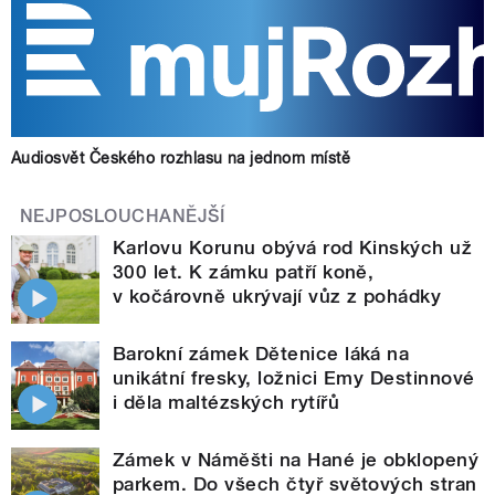
Audiosvět Českého rozhlasu na jednom místě
NEJPOSLOUCHANĚJŠÍ
Karlovu Korunu obývá rod Kinských už
300 let. K zámku patří koně,
v kočárovně ukrývají vůz z pohádky
Barokní zámek Dětenice láká na
unikátní fresky, ložnici Emy Destinnové
i děla maltézských rytířů
Zámek v Náměšti na Hané je obklopený
parkem. Do všech čtyř světových stran