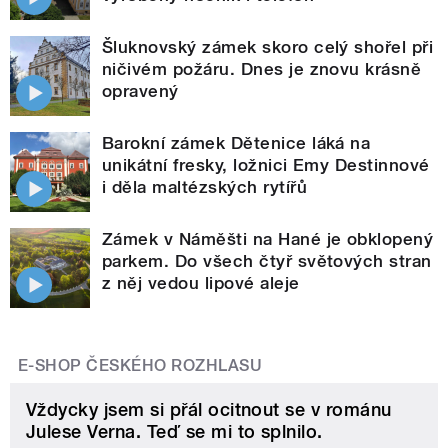
Šluknovský zámek skoro celý shořel při
ničivém požáru. Dnes je znovu krásně
opravený
Barokní zámek Dětenice láká na
unikátní fresky, ložnici Emy Destinnové
i děla maltézských rytířů
Zámek v Náměšti na Hané je obklopený
parkem. Do všech čtyř světových stran
z něj vedou lipové aleje
E-SHOP ČESKÉHO ROZHLASU
Vždycky jsem si přál ocitnout se v románu
Julese Verna. Teď se mi to splnilo.