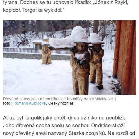
tyrana. Dodnes se tu uchovalo říkadlo: „Jónek z Rzyki,
kopidoł, Torgolika wykidoł."
Dřevěné sochy jsou dílem třinecké řezbářky Agáty Valalíkové
|
foto:
Romana Kubicová
,
Český rozhlas
Ať už byl Targolik jaký chtěl, dnes už nikomu neublíží.
Jeho dřevěná socha spolu se sochou Ondráše stráží
nový dřevěný areál nazvaný Stezka zbojníků. Na rozdíl od