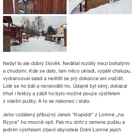
Nebyl to ale dobrý člověk. Nedělal rozdíly mezi bohatými
a chudými. Kde se dalo, tam něco ukradl, vypálil chalupu,
vydrancoval salaš a neštítil se prý dokonce ani vraždit.
Lidé se ho báli a nenáviděli ho. Údajně byl silný, dokázal
trhat i řetězy a zabít ho bylo možné pouze výstřelem
z vlastní pušky. A to se nakonec i stalo.
Jeho vzdálený příbuzný Janek "Kopidół" z Lomné „na
Rzyce” ho mocně opil. Pak mu strhl z ramene pušku a
jedním výstřelem zbavil obyvatele Dolní Lomné jejich