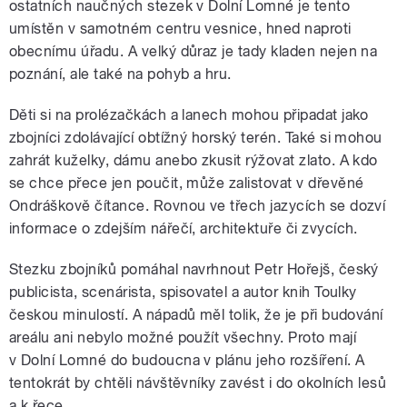
ostatních naučných stezek v Dolní Lomné je tento
umístěn v samotném centru vesnice, hned naproti
obecnímu úřadu. A velký důraz je tady kladen nejen na
poznání, ale také na pohyb a hru.
Děti si na prolézačkách a lanech mohou připadat jako
zbojníci zdolávající obtížný horský terén. Také si mohou
zahrát kuželky, dámu anebo zkusit rýžovat zlato. A kdo
se chce přece jen poučit, může zalistovat v dřevěné
Ondráškově čítance. Rovnou ve třech jazycích se dozví
informace o zdejším nářečí, architektuře či zvycích.
Stezku zbojníků pomáhal navrhnout Petr Hořejš, český
publicista, scenárista, spisovatel a autor knih Toulky
českou minulostí. A nápadů měl tolik, že je při budování
areálu ani nebylo možné použít všechny. Proto mají
v Dolní Lomné do budoucna v plánu jeho rozšíření. A
tentokrát by chtěli návštěvníky zavést i do okolních lesů
a k řece.