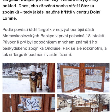
poklad. Dnes jeho dřevěná socha střeží Stezku
zbojníků – tedy jakési naučné hřiště v centru Dolní
Lomné.
Podle pověsti řádil Targolik v nejvýchodnější části
Moravskoslezských Beskyd v první polovině 18. století.
Původně prý byl pobočníkem mnohem známějšího
beskydského zbojníka Ondráše. Pak se ale rozkmotřili, a
tak si Targolik podmanil vlastní území.