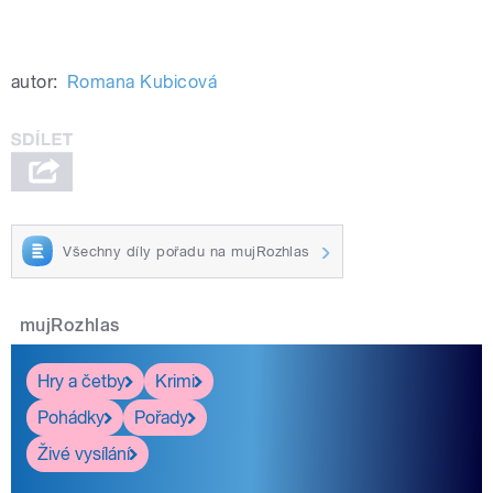
autor:
Romana Kubicová
Všechny díly pořadu na mujRozhlas
mujRozhlas
Hry a četby
Krimi
Pohádky
Pořady
Živé vysílání