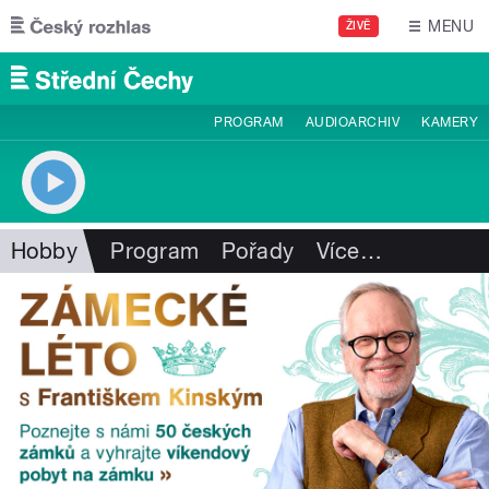
Přejít k hlavnímu obsahu
MENU
ŽIVĚ
PROGRAM
AUDIOARCHIV
KAMERY
Hobby
Program
Pořady
Více
…