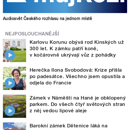
Audiosvět Českého rozhlasu na jednom místě
NEJPOSLOUCHANĚJŠÍ
Karlovu Korunu obývá rod Kinských už
300 let. K zámku patří koně,
v kočárovně ukrývají vůz z pohádky
Herečka Ilona Svobodová: Krize přišla
po padesátce. Všechno jsem opustila a
odjela do Francie
Zámek v Náměšti na Hané je obklopený
parkem. Do všech čtyř světových stran
z něj vedou lipové aleje
Barokní zámek Dětenice láká na