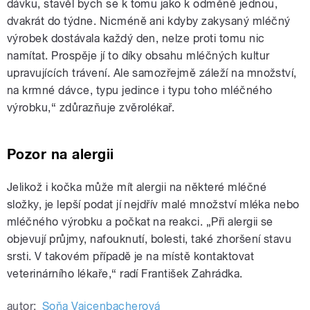
dávku, stavěl bych se k tomu jako k odměně jednou,
dvakrát do týdne. Nicméně ani kdyby zakysaný mléčný
výrobek dostávala každý den, nelze proti tomu nic
namítat. Prospěje jí to díky obsahu mléčných kultur
upravujících trávení. Ale samozřejmě záleží na množství,
na krmné dávce, typu jedince i typu toho mléčného
výrobku,“ zdůrazňuje zvěrolékař.
Pozor na alergii
Jelikož i kočka může mít alergii na některé mléčné
složky, je lepší podat jí nejdřív malé množství mléka nebo
mléčného výrobku a počkat na reakci. „Při alergii se
objevují průjmy, nafouknutí, bolesti, také zhoršení stavu
srsti. V takovém případě je na místě kontaktovat
veterinárního lékaře,“ radí František Zahrádka.
autor:
Soňa Vaicenbacherová