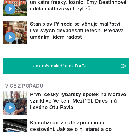
unikátní fresky, ložnici Emy Destinnové
i děla maltézských rytířů
Stanislav Příhoda se věnuje malířství
i ve svých devadesáti letech. Předává
uměním lidem radost
Jak nás naladíte na DABu
VÍCE Z POŘADU
První český rybářský spolek na Moravě
vznikl ve Velkém Meziříčí. Dnes má
i svého Otu Pavla
Klimatizace v autě zpříjemňuje
cestování. Jak se o ni starat a co