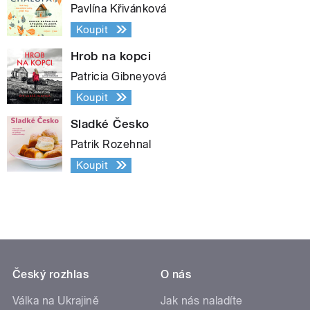
Pavlína Křivánková
Koupit
Hrob na kopci
Patricia Gibneyová
Koupit
Sladké Česko
Patrik Rozehnal
Koupit
Český rozhlas
O nás
Válka na Ukrajině
Jak nás naladíte