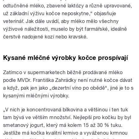
odtučněné mléko, zbavené laktózy a různě upravované,
už základní výživu kočce neposkytne,“ objasňuje
veterinář. Jak dále uvádí, aby mléko mělo všechny
výživové náležitosti, muselo by být farmářské, ideálně
čerstvě nadojené kozí nebo kravské.
Kysané mléčné výrobky kočce prospívají
Zatímco v supermarketech běžně prodávané mléko
podle MVDr. Františka Zahrádky není nutné kočce dávat
a když, pak jen jako „dezertní víno po obědě“, jiné je to s
kysanými mléčnými výrobky.
„V nich je koncentrovaná bílkovina a většinou i ten tuk
tam bývá ve větším množství. Nejlepší pro kočku by byl
smetanový jogurt, který má kolem 15 až 30 % tuku.
Jestliže má kočka kvalitní krmivo a vyváženou krmnou