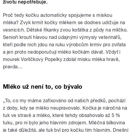
životu nepotřebuje.
Proč tedy kočku automaticky spojujeme s miskou
mléka? Zvyk krmit kočky mlékem se dodnes udržuje na
vesnicích. Dětské říkanky zvou koťátka z půdy na mlíčko.
Senioři kroutí hlavou nad údajnými výmysly veterinářů,
kteří podle nich jdou na ruku výrobcům krmiv pro zvířata
a jen proto nedoporučují mléko kočkám dávat. Vždyť i
mourek Vorlíčkovy Popelky zdolal misku mléka hravě,
pravda…
Mléko už není to, co bývalo
„To, co my máme zafixováno od našich předků, pochází
z doby, kdy se mléko neupravovalo. Kočka je náročná na
tuk ve stravě a mléko, které tehdy obsahovalo až 5 %
tuku, pro ni bylo jeho hlavním zdrojem. Mléčná bílkovina
je také důležitá, ale tuk byl pro kočku tím hlavním. Dnešní