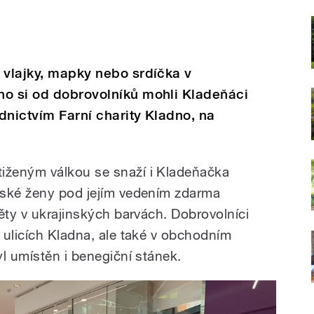
 vlajky, mapky nebo srdíčka v
no si od dobrovolníků mohli Kladeňáci
ednictvím Farní charity Kladno, na
ženým válkou se snaží i Kladeňačka
nské ženy pod jejím vedením zdarma
ěty v ukrajinských barvách. Dobrovolníci
 ulicích Kladna, ale také v obchodním
l umístěn i benegiční stánek.