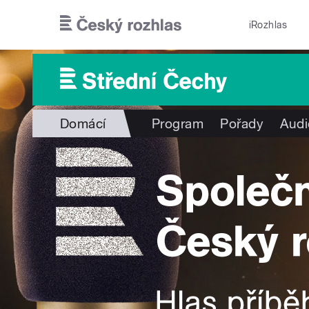
Přejít k hlavnímu obsahu
iRozhlas
Domácí
Program
Pořady
Audi