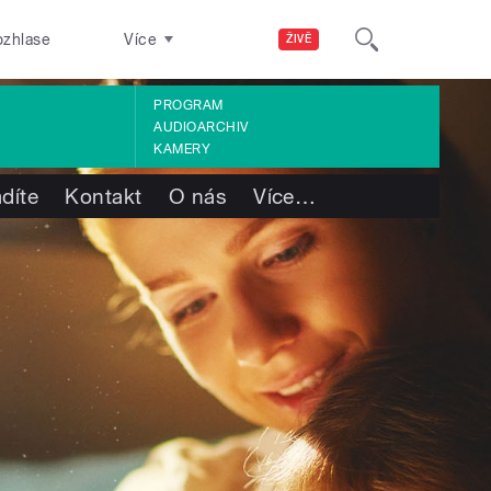
ozhlase
Více
ŽIVĚ
PROGRAM
AUDIOARCHIV
KAMERY
díte
Kontakt
O nás
Více
…