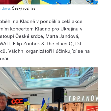
urdová
,
Český rozhlas
oběhl na Kladně v pondělí a celá akce
ivním koncertem Kladno pro Ukrajinu v
stoupí České srdce, Marta Jandová,
WAIT, Filip Zoubek & The blues Q, DJ
lců.
Všichni organizátoři i účinkující se na
orář.