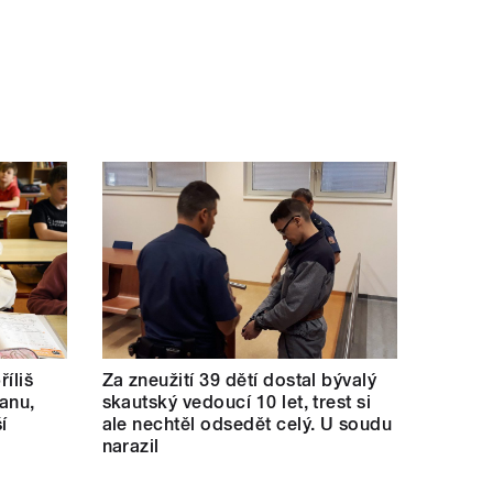
říliš
Za zneužití 39 dětí dostal bývalý
kanu,
skautský vedoucí 10 let, trest si
í
ale nechtěl odsedět celý. U soudu
narazil