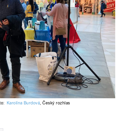
to:
Karolína Burdová
,
Český rozhlas