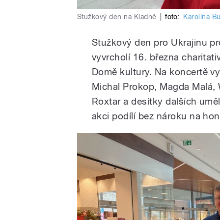
Stužkový den na Kladně
|
foto:
Karolína B
Stužkový den pro Ukrajinu pr
vyvrcholí 16. března charitat
Domě kultury. Na koncertě v
y
Michal Prokop, Magda Malá, 
Roxtar a desítky dalších umě
akci podílí bez nároku na hon