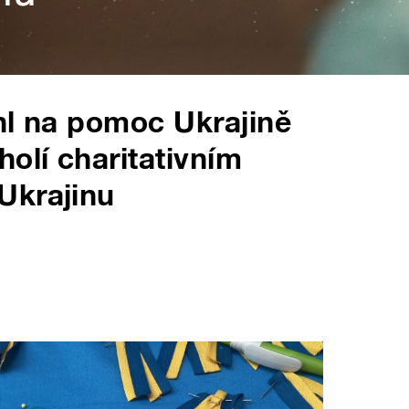
hl na pomoc Ukrajině
olí charitativním
Ukrajinu