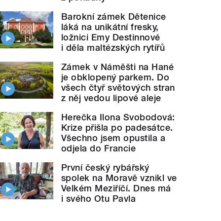
Barokní zámek Dětenice
láká na unikátní fresky,
ložnici Emy Destinnové
i děla maltézských rytířů
Zámek v Náměšti na Hané
je obklopený parkem. Do
všech čtyř světových stran
z něj vedou lipové aleje
Herečka Ilona Svobodová:
Krize přišla po padesátce.
Všechno jsem opustila a
odjela do Francie
První český rybářský
spolek na Moravě vznikl ve
Velkém Meziříčí. Dnes má
i svého Otu Pavla