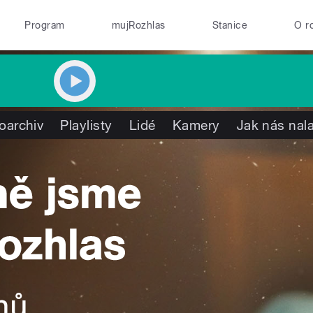
Program
mujRozhlas
Stanice
O r
oarchiv
Playlisty
Lidé
Kamery
Jak nás nala