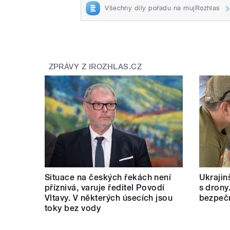
Všechny díly pořadu na mujRozhlas
ZPRÁVY Z IROZHLAS.CZ
Situace na českých řekách není
Ukrajinš
příznivá, varuje ředitel Povodí
s drony
Vltavy. V některých úsecích jsou
bezpečn
toky bez vody