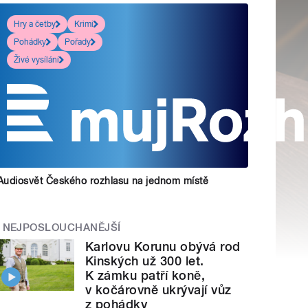
Hry a četby
Krimi
Pohádky
Pořady
Živé vysílání
Audiosvět Českého rozhlasu na jednom místě
NEJPOSLOUCHANĚJŠÍ
Karlovu Korunu obývá rod
Kinských už 300 let.
K zámku patří koně,
v kočárovně ukrývají vůz
z pohádky