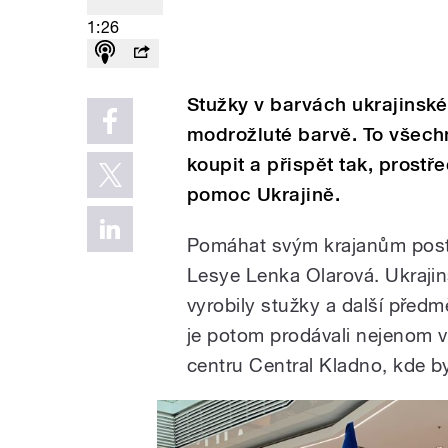
1:26
Stužky v barvách ukrajinské
modrožluté barvě. To všech
koupit a přispět tak, prostř
pomoc Ukrajině.
Pomáhat svým krajanům posti
Lesye Lenka Olarová. Ukraji
vyrobily stužky a další předm
je potom prodávali nejenom v
centru Central Kladno, kde by