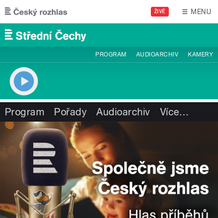
Přejít k hlavnímu obsahu
MENU
ŽIVĚ
PROGRAM
AUDIOARCHIV
KAMERY
Program
Pořady
Audioarchiv
Více
…