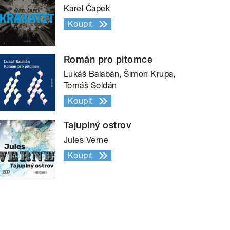
Karel Čapek
Koupit
Román pro pitomce
Lukáš Balabán, Šimon Krupa,
Tomáš Soldán
Koupit
Tajuplný ostrov
Jules Verne
Koupit