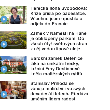
Herečka Ilona Svobodová:
Krize přišla po padesátce.
Všechno jsem opustila a
odjela do Francie
Zámek v Náměšti na Hané
je obklopený parkem. Do
všech čtyř světových stran
z něj vedou lipové aleje
Barokní zámek Dětenice
láká na unikátní fresky,
ložnici Emy Destinnové
i děla maltézských rytířů
Stanislav Příhoda se
věnuje malířství i ve svých
devadesáti letech. Předává
uměním lidem radost