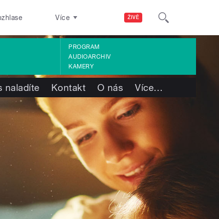
ozhlase
Více
ŽIVĚ
PROGRAM
AUDIOARCHIV
KAMERY
 naladíte
Kontakt
O nás
Více
…