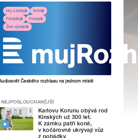
Hry a četby
Krimi
Pohádky
Pořady
Živé vysílání
Audiosvět Českého rozhlasu na jednom místě
NEJPOSLOUCHANĚJŠÍ
Karlovu Korunu obývá rod
Kinských už 300 let.
K zámku patří koně,
v kočárovně ukrývají vůz
z pohádky