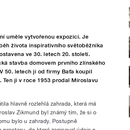
ní uměle vytvořenou expozicí. Je
íběh života inspirativního světoběžníka
stavena ve 30. letech 20. století.
tická stavba domovem prvního zlínského
 50. letech ji od firmy Baťa koupil
. Ten ji v roce 1953 prodal Miroslavu
la hlavně rozlehlá zahrada, která má
roslav Zikmund byl známý tím, že si o
tomu bylo u zahrady. Postupně
prostoru, do které zapisoval údaje o