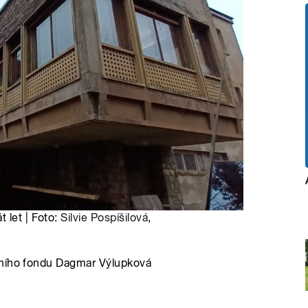
 let | Foto:
Silvie Pospíšilová
,
čního fondu Dagmar Výlupková