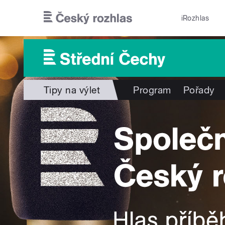
Přejít k hlavnímu obsahu
iRozhlas
Tipy na výlet
Program
Pořady