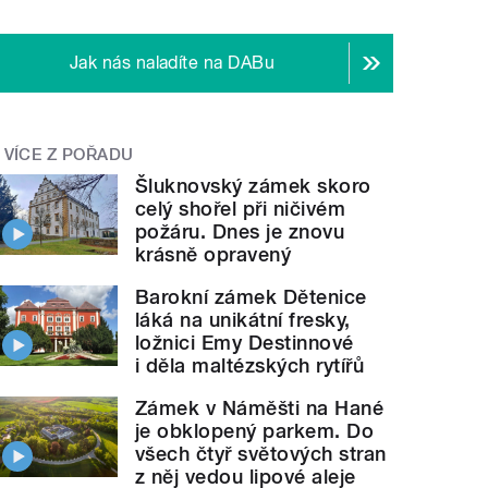
Jak nás naladíte na DABu
VÍCE Z POŘADU
Šluknovský zámek skoro
celý shořel při ničivém
požáru. Dnes je znovu
krásně opravený
Barokní zámek Dětenice
láká na unikátní fresky,
ložnici Emy Destinnové
i děla maltézských rytířů
Zámek v Náměšti na Hané
je obklopený parkem. Do
všech čtyř světových stran
z něj vedou lipové aleje