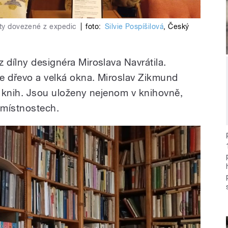
kty dovezené z expedic
|
foto:
Silvie Pospíšilová
,
Český
 dílny designéra Miroslava Navrátila.
e dřevo a velká okna. Miroslav Zikmund
ů knih. Jsou uloženy nejenom v knihovně,
 místnostech.