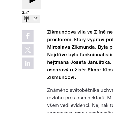
3:21
Zikmundova vila ve Zlíně ne
prostorem, který vypráví př
Miroslava Zikmunda. Byla po
Nejdříve byla funkcionalis
hejtmana Josefa Januštíka. V
oscarový režisér Elmar Klos
Zikmundovi.
Známého světoběžníka uchváti
rozlohu přes osm hektarů. Mi
všem vedl evidenci. Nejinak 
zpracovával mapu venkovního 