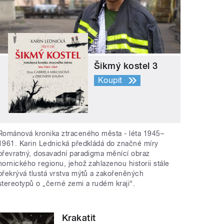
Šikmý kostel 3
Koupit
Románová kronika ztraceného města - léta 1945–
1961. Karin Lednická předkládá do značné míry
převratný, dosavadní paradigma měnící obraz
hornického regionu, jehož zahlazenou historii stále
překrývá tlustá vrstva mýtů a zakořeněných
stereotypů o „černé zemi a rudém kraji“.
Krakatit