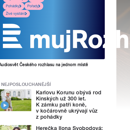
Pohádky
Pořady
Živé vysílání
Audiosvět Českého rozhlasu na jednom místě
NEJPOSLOUCHANĚJŠÍ
Karlovu Korunu obývá rod
Kinských už 300 let.
K zámku patří koně,
v kočárovně ukrývají vůz
z pohádky
Herečka Ilona Svobodová: