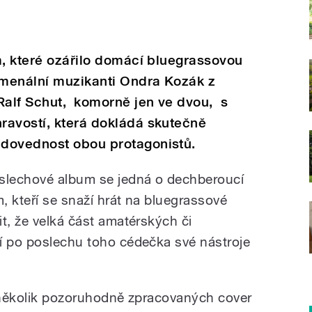
m, které ozářilo domácí bluegrassovou
omenální muzikanti Ondra Kozák z
alf Schut, komorně jen ve dvou, s
ravostí, která dokládá skutečně
dovednost obou protagonistů.
oslechové album se jedná o dechberoucí
, kteří se snaží hrát na bluegrassové
t, že velká část amatérských či
í po poslechu toho cédečka své nástroje
e několik pozoruhodně zpracovaných cover