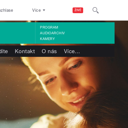
ozhlase
Více
ŽIVĚ
PROGRAM
AUDIOARCHIV
KAMERY
díte
Kontakt
O nás
Více
…