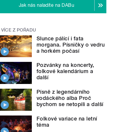
Jak nás naladíte na DABu
VÍCE Z POŘADU
Slunce pálící i fata
morgana. Písničky o vedru
a horkém počasí
Pozvánky na koncerty,
folkové kalendárium a
další
Písně z legendárního
vodáckého alba Proč
bychom se netopili a další
Folkové variace na letní
téma