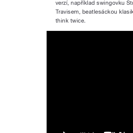
verzí, například swingovku S
Travisem, beatlesáckou klas
think twice.
FIRE ON THE MOUNTAIN - 