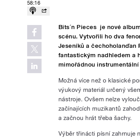
58:16
Bits´n Pieces je nové albu
scénu. Vytvořili ho dva fen
Jeseníků a čechoholanďan R
fantastickým nadhledem a h
mimořádnou instrumentální 
Možná více než o klasické p
výukový materiál určený všem
nástroje. Ovšem nelze vylouči
začínajících muzikantů zahod
a začnou hrát třeba šachy.
Výběr třinácti písní zahrnuj