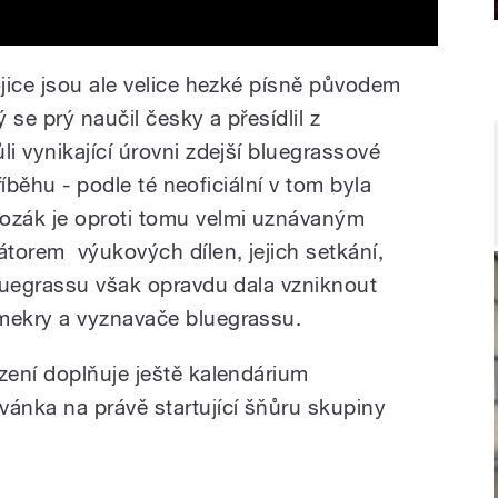
jice jsou ale velice hezké písně původem
 se prý naučil česky a přesídlil z
i vynikající úrovni zdejší bluegrassové
říběhu - podle té neoficiální v tom byla
zák je oproti tomu velmi uznávaným
torem výukových dílen, jejich setkání,
luegrassu však opravdu dala vzniknout
mekry a vyznavače bluegrassu.
ení doplňuje ještě kalendárium
ánka na právě startující šňůru skupiny