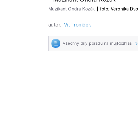
Muzikant Ondra Kozák
|
foto:
Veronika Dv
autor:
Vít Troníček
Všechny díly pořadu na mujRozhlas