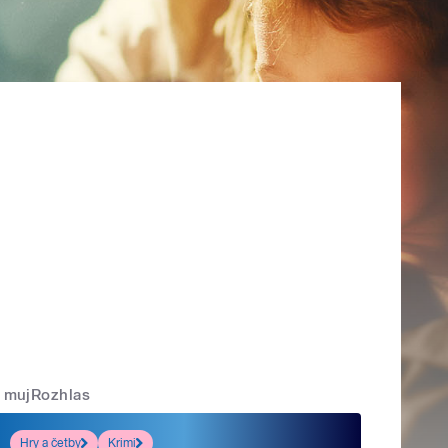
mujRozhlas
Hry a četby
Krimi