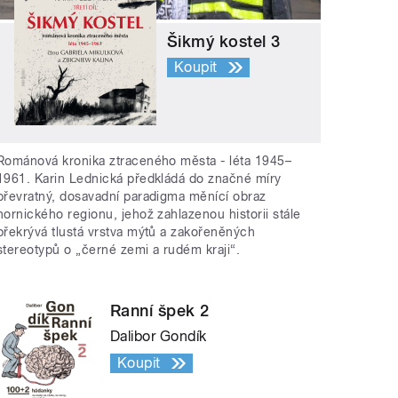
Šikmý kostel 3
Koupit
Románová kronika ztraceného města - léta 1945–
1961. Karin Lednická předkládá do značné míry
převratný, dosavadní paradigma měnící obraz
hornického regionu, jehož zahlazenou historii stále
překrývá tlustá vrstva mýtů a zakořeněných
stereotypů o „černé zemi a rudém kraji“.
Ranní špek 2
Dalibor Gondík
Koupit