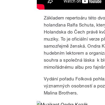
Základem repertoáru této dvo
holanďana Ralfa Schuta, který
Holandska do Čech právě kvůl
muziky. To je oficiální verze p
samozřejmě ženská. Ondra Ko
hudebním lektorem a organizá
souhra a společná láska k b
mimořádnému albu pro fajnš
Vydání pořadu Folková pohlaz
významných osobností a pozv
Malina Brothers.