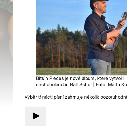
Bits´n Pieces je nové album, které vytvořil
čechoholanďan Ralf Schut | Foto: Marta K
Výběr třinácti písní zahrnuje několik pozoruhod