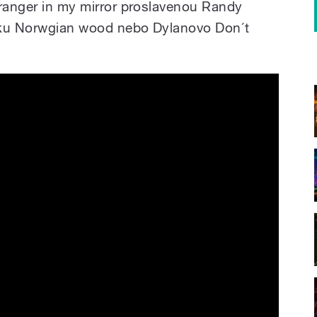
tranger in my mirror proslavenou Randy
iku Norwgian wood nebo Dylanovo Don´t
Ondra Kozák