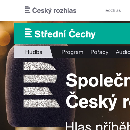
Přejít k hlavnímu obsahu
iRozhlas
Hudba
Program
Pořady
Audio