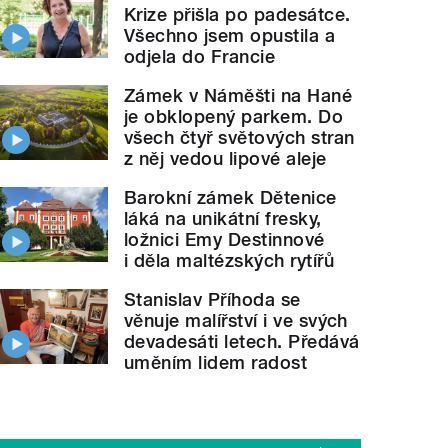
Krize přišla po padesátce.
Všechno jsem opustila a
odjela do Francie
Zámek v Náměšti na Hané
je obklopený parkem. Do
všech čtyř světových stran
z něj vedou lipové aleje
Barokní zámek Dětenice
láká na unikátní fresky,
ložnici Emy Destinnové
i děla maltézských rytířů
Stanislav Příhoda se
věnuje malířství i ve svých
devadesáti letech. Předává
uměním lidem radost