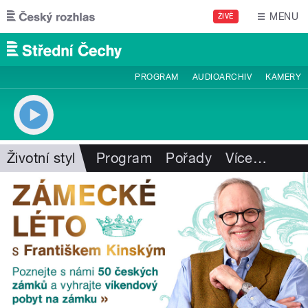
Přejít k hlavnímu obsahu
MENU
ŽIVĚ
PROGRAM
AUDIOARCHIV
KAMERY
Životní styl
Program
Pořady
Více
…