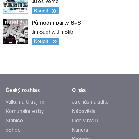
Jules Verne
Koupit
Půlnoční párty S+Š
Jiří Suchý, Jiří Šlitr
Koupit
Český rozhlas
O nás
Válka na Ukrajině
Jak nás naladíte
Komunální volby
Nápověda
Stanice
Lidé v rádiu
eShop
Kariéra