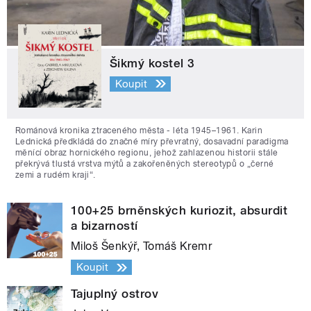
Šikmý kostel 3
Koupit
Románová kronika ztraceného města - léta 1945–1961. Karin
Lednická předkládá do značné míry převratný, dosavadní paradigma
měnící obraz hornického regionu, jehož zahlazenou historii stále
překrývá tlustá vrstva mýtů a zakořeněných stereotypů o „černé
zemi a rudém kraji“.
100+25 brněnských kuriozit, absurdit
a bizarností
Miloš Šenkýř, Tomáš Kremr
Koupit
Tajuplný ostrov