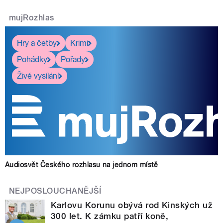
mujRozhlas
Hry a četby
Krimi
Pohádky
Pořady
Živé vysílání
Audiosvět Českého rozhlasu na jednom místě
NEJPOSLOUCHANĚJŠÍ
Karlovu Korunu obývá rod Kinských už
300 let. K zámku patří koně,