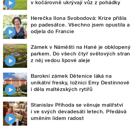
v kočárovně ukrývají vůz z pohádky
Herečka Ilona Svobodová: Krize přišla
po padesátce. Všechno jsem opustila a
odjela do Francie
Zámek v Náměšti na Hané je obklopený
parkem. Do všech čtyř světových stran
z něj vedou lipové aleje
Barokní zámek Dětenice láká na
unikátní fresky, ložnici Emy Destinnové
i děla maltézských rytířů
Stanislav Příhoda se věnuje malířství
i ve svých devadesáti letech. Předává
uměním lidem radost