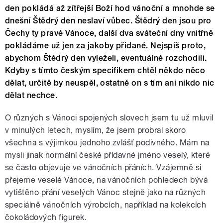
den pokládá až zítřejší Boží hod vánoční a mnohde se
dnešní Štědrý den neslaví vůbec. Štědrý den jsou pro
Čechy ty pravé Vánoce, další dva sváteční dny vnitřně
pokládáme už jen za jakoby přidané. Nejspíš proto,
abychom Štědrý den vyleželi, eventuálně rozchodili.
Kdyby s tímto českým specifikem chtěl někdo něco
dělat, určitě by neuspěl, ostatně on s tím ani nikdo nic
dělat nechce.
O různých s Vánoci spojených slovech jsem tu už mluvil
v minulých letech, myslím, že jsem probral skoro
všechna s výjimkou jednoho zvlášť podivného. Mám na
mysli jinak normální české přídavné jméno veselý, které
se často objevuje ve vánočních přáních. Vzájemně si
přejeme veselé Vánoce, na vánočních pohledech bývá
vytištěno přání veselých Vánoc stejně jako na různých
speciálně vánočních výrobcích, například na kolekcích
čokoládových figurek.