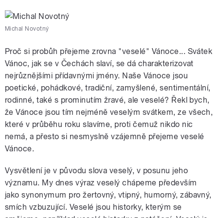
Michal Novotný
Proč si probůh přejeme zrovna "veselé" Vánoce... Svátek
Vánoc, jak se v Čechách slaví, se dá charakterizovat
nejrůznějšími přídavnými jmény. Naše Vánoce jsou
poetické, pohádkové, tradiční, zamyšlené, sentimentální,
rodinné, také s prominutím žravé, ale veselé? Řekl bych,
že Vánoce jsou tím nejméně veselým svátkem, ze všech,
které v průběhu roku slavíme, proti čemuž nikdo nic
nemá, a přesto si nesmyslně vzájemně přejeme veselé
Vánoce.
Vysvětlení je v původu slova veselý, v posunu jeho
významu. My dnes výraz veselý chápeme především
jako synonymum pro žertovný, vtipný, humorný, zábavný,
smích vzbuzující. Veselé jsou historky, kterým se