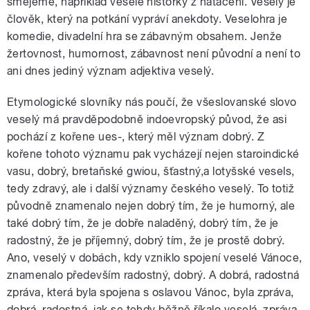
smějeme, například veselé historky z natáčení. Veselý je
člověk, který na potkání vypráví anekdoty. Veselohra je
komedie, divadelní hra se zábavným obsahem. Jenže
žertovnost, humornost, zábavnost není původní a není to
ani dnes jediný význam adjektiva veselý.
Etymologické slovníky nás poučí, že všeslovanské slovo
veselý má pravděpodobně indoevropský původ, že asi
pochází z kořene ues-, který měl význam dobrý. Z
kořene tohoto významu pak vycházejí nejen staroindické
vasu, dobrý, bretaňské gwiou, šťastný,a lotyšské vesels,
tedy zdravý, ale i další významy českého veselý. To totiž
původně znamenalo nejen dobrý tím, že je humorný, ale
také dobrý tím, že je dobře naladěný, dobrý tím, že je
radostný, že je příjemný, dobrý tím, že je prostě dobrý.
Ano, veselý v dobách, kdy vzniklo spojení veselé Vánoce,
znamenalo především radostný, dobrý. A dobrá, radostná
zpráva, která byla spojena s oslavou Vánoc, byla zpráva,
dobrá, radostná, jak se tehdy běžně říkalo veselá, zpráva