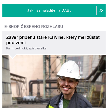
Jak nás naladíte na DABu
E-SHOP ČESKÉHO ROZHLASU
Závěr příběhu staré Karviné, který měl zůstat
pod zemí
Karin Lednická, spisovatelka