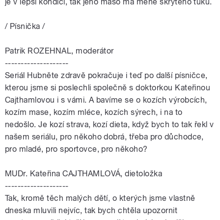
je v lepší kondici, tak jeho maso má méně skrytého tuku.
/ Písnička /
Patrik ROZEHNAL, moderátor
--------------------
Seriál Hubněte zdravě pokračuje i teď po další písničce,
kterou jsme si poslechli společně s doktorkou Kateřinou
Cajthamlovou i s vámi. A bavíme se o kozích výrobcích,
kozím mase, kozím mléce, kozích sýrech, i na to
nedošlo. Je kozí strava, kozí dieta, když bych to tak řekl v
našem seriálu, pro někoho dobrá, třeba pro důchodce,
pro mladé, pro sportovce, pro někoho?
MUDr. Kateřina CAJTHAMLOVÁ, dietoložka
--------------------
Tak, kromě těch malých dětí, o kterých jsme vlastně
dneska mluvili nejvíc, tak bych chtěla upozornit