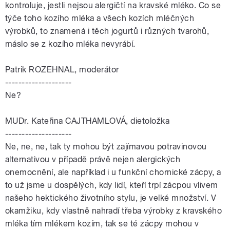
kontroluje, jestli nejsou alergičtí na kravské mléko. Co se
týče toho kozího mléka a všech kozích mléčných
výrobků, to znamená i těch jogurtů i různých tvarohů,
máslo se z kozího mléka nevyrábí.
Patrik ROZEHNAL, moderátor
--------------------
Ne?
MUDr. Kateřina CAJTHAMLOVÁ, dietoložka
--------------------
Ne, ne, ne, tak ty mohou být zajímavou potravinovou
alternativou v případě právě nejen alergických
onemocnění, ale například i u funkční chornické zácpy, a
to už jsme u dospělých, kdy lidí, kteří trpí zácpou vlivem
našeho hektického životního stylu, je velké množství. V
okamžiku, kdy vlastně nahradí třeba výrobky z kravského
mléka tím mlékem kozím, tak se té zácpy mohou v