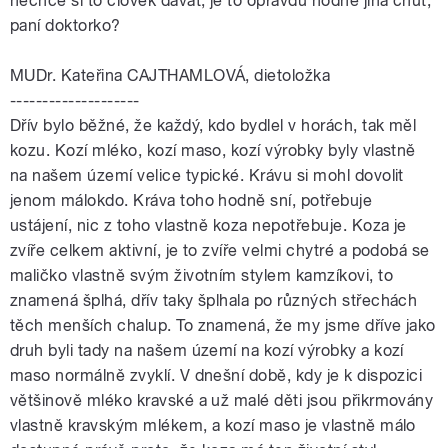
nechce si to člověk dávat, je to opravdu hodně jiná chuť,
paní doktorko?
MUDr. Kateřina CAJTHAMLOVÁ, dietoložka
--------------------
Dřív bylo běžné, že každý, kdo bydlel v horách, tak měl
kozu. Kozí mléko, kozí maso, kozí výrobky byly vlastně
na našem území velice typické. Krávu si mohl dovolit
jenom málokdo. Kráva toho hodně sní, potřebuje
ustájení, nic z toho vlastně koza nepotřebuje. Koza je
zvíře celkem aktivní, je to zvíře velmi chytré a podobá se
maličko vlastně svým životním stylem kamzíkovi, to
znamená šplhá, dřív taky šplhala po různých střechách
těch menších chalup. To znamená, že my jsme dříve jako
druh byli tady na našem území na kozí výrobky a kozí
maso normálně zvyklí. V dnešní době, kdy je k dispozici
většinově mléko kravské a už malé děti jsou přikrmovány
vlastně kravským mlékem, a kozí maso je vlastně málo