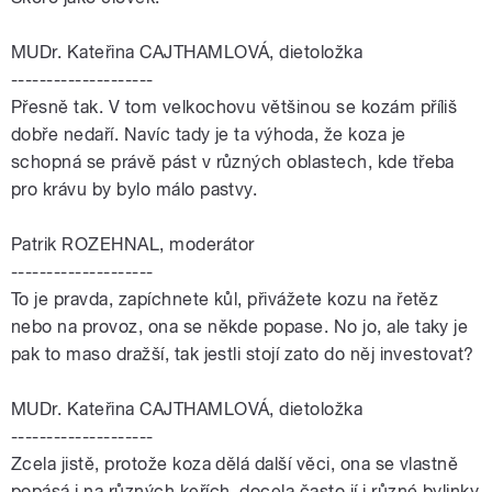
MUDr. Kateřina CAJTHAMLOVÁ, dietoložka
--------------------
Přesně tak. V tom velkochovu většinou se kozám příliš
dobře nedaří. Navíc tady je ta výhoda, že koza je
schopná se právě pást v různých oblastech, kde třeba
pro krávu by bylo málo pastvy.
Patrik ROZEHNAL, moderátor
--------------------
To je pravda, zapíchnete kůl, přivážete kozu na řetěz
nebo na provoz, ona se někde popase. No jo, ale taky je
pak to maso dražší, tak jestli stojí zato do něj investovat?
MUDr. Kateřina CAJTHAMLOVÁ, dietoložka
--------------------
Zcela jistě, protože koza dělá další věci, ona se vlastně
popásá i na různých keřích, docela často jí i různé bylinky