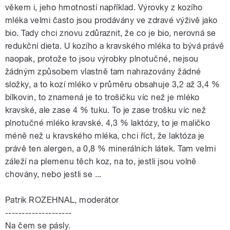
věkem i, jeho hmotností například. Výrovky z kozího
mléka velmi často jsou prodávány ve zdravé výživě jako
bio. Tady chci znovu zdůraznit, že co je bio, nerovná se
redukční dieta. U kozího a kravského mléka to bývá právě
naopak, protože to jsou výrobky plnotučné, nejsou
žádným způsobem vlastně tam nahrazovány žádné
složky, a to kozí mléko v průměru obsahuje 3,2 až 3,4 %
bílkovin, to znamená je to trošičku víc než je mléko
kravské, ale zase 4 % tuku. To je zase trošku víc než
plnotučné mléko kravské. 4,3 % laktózy, to je maličko
méně než u kravského mléka, chci říct, že laktóza je
právě ten alergen, a 0,8 % minerálních látek. Tam velmi
záleží na plemenu těch koz, na to, jestli jsou volně
chovány, nebo jestli se ...
Patrik ROZEHNAL, moderátor
--------------------
Na čem se pásly.