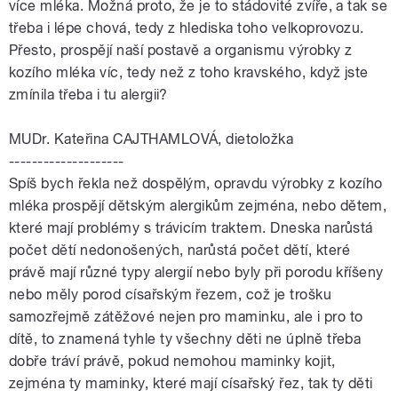
více mléka. Možná proto, že je to stádovité zvíře, a tak se
třeba i lépe chová, tedy z hlediska toho velkoprovozu.
Přesto, prospějí naší postavě a organismu výrobky z
kozího mléka víc, tedy než z toho kravského, když jste
zmínila třeba i tu alergii?
MUDr. Kateřina CAJTHAMLOVÁ, dietoložka
--------------------
Spíš bych řekla než dospělým, opravdu výrobky z kozího
mléka prospějí dětským alergikům zejména, nebo dětem,
které mají problémy s trávicím traktem. Dneska narůstá
počet dětí nedonošených, narůstá počet dětí, které
právě mají různé typy alergií nebo byly při porodu kříšeny
nebo měly porod císařským řezem, což je trošku
samozřejmě zátěžové nejen pro maminku, ale i pro to
dítě, to znamená tyhle ty všechny děti ne úplně třeba
dobře tráví právě, pokud nemohou maminky kojit,
zejména ty maminky, které mají císařský řez, tak ty děti