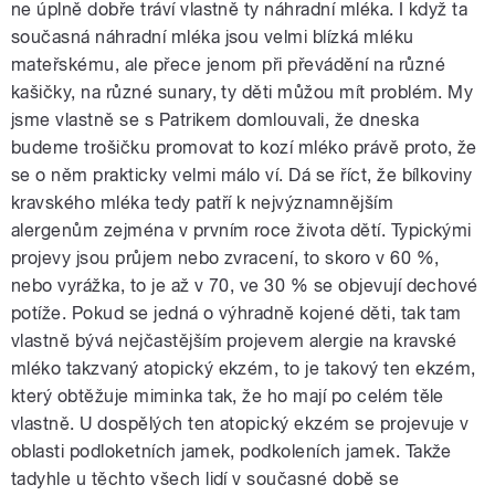
ne úplně dobře tráví vlastně ty náhradní mléka. I když ta
současná náhradní mléka jsou velmi blízká mléku
mateřskému, ale přece jenom při převádění na různé
kašičky, na různé sunary, ty děti můžou mít problém. My
jsme vlastně se s Patrikem domlouvali, že dneska
budeme trošičku promovat to kozí mléko právě proto, že
se o něm prakticky velmi málo ví. Dá se říct, že bílkoviny
kravského mléka tedy patří k nejvýznamnějším
alergenům zejména v prvním roce života dětí. Typickými
projevy jsou průjem nebo zvracení, to skoro v 60 %,
nebo vyrážka, to je až v 70, ve 30 % se objevují dechové
potíže. Pokud se jedná o výhradně kojené děti, tak tam
vlastně bývá nejčastějším projevem alergie na kravské
mléko takzvaný atopický ekzém, to je takový ten ekzém,
který obtěžuje miminka tak, že ho mají po celém těle
vlastně. U dospělých ten atopický ekzém se projevuje v
oblasti podloketních jamek, podkoleních jamek. Takže
tadyhle u těchto všech lidí v současné době se