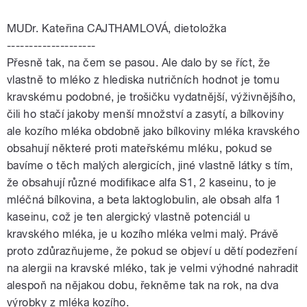
MUDr. Kateřina CAJTHAMLOVÁ, dietoložka
--------------------
Přesně tak, na čem se pasou. Ale dalo by se říct, že
vlastně to mléko z hlediska nutričních hodnot je tomu
kravskému podobné, je trošičku vydatnější, výživnějšího,
čili ho stačí jakoby menší množství a zasytí, a bílkoviny
ale kozího mléka obdobně jako bílkoviny mléka kravského
obsahují některé proti mateřskému mléku, pokud se
bavíme o těch malých alergicích, jiné vlastně látky s tím,
že obsahují různé modifikace alfa S1, 2 kaseinu, to je
mléčná bílkovina, a beta laktoglobulin, ale obsah alfa 1
kaseinu, což je ten alergický vlastně potenciál u
kravského mléka, je u kozího mléka velmi malý. Právě
proto zdůrazňujeme, že pokud se objeví u dětí podezření
na alergii na kravské mléko, tak je velmi výhodné nahradit
alespoň na nějakou dobu, řekněme tak na rok, na dva
výrobky z mléka kozího.