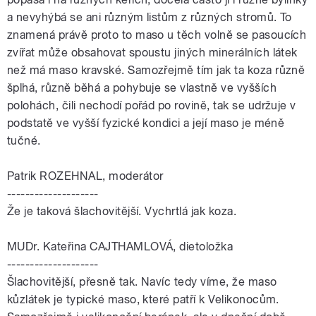
a nevyhýbá se ani různým listům z různých stromů. To
znamená právě proto to maso u těch volně se pasoucích
zvířat může obsahovat spoustu jiných minerálních látek
než má maso kravské. Samozřejmě tím jak ta koza různě
šplhá, různě běhá a pohybuje se vlastně ve vyšších
polohách, čili nechodí pořád po rovině, tak se udržuje v
podstatě ve vyšší fyzické kondici a její maso je méně
tučné.
Patrik ROZEHNAL, moderátor
--------------------
Že je taková šlachovitější. Vychrtlá jak koza.
MUDr. Kateřina CAJTHAMLOVÁ, dietoložka
--------------------
Šlachovitější, přesně tak. Navíc tedy víme, že maso
kůzlátek je typické maso, které patří k Velikonocům.