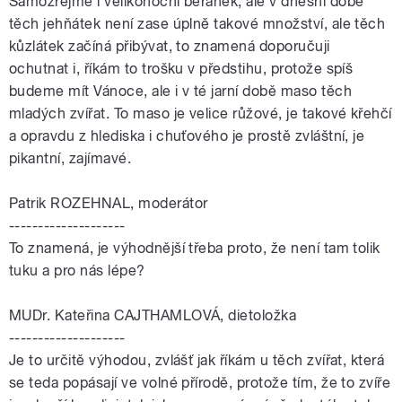
Samozřejmě i velikonoční beránek, ale v dnešní době
těch jehňátek není zase úplně takové množství, ale těch
kůzlátek začíná přibývat, to znamená doporučuji
ochutnat i, říkám to trošku v předstihu, protože spíš
budeme mít Vánoce, ale i v té jarní době maso těch
mladých zvířat. To maso je velice růžové, je takové křehčí
a opravdu z hlediska i chuťového je prostě zvláštní, je
pikantní, zajímavé.
Patrik ROZEHNAL, moderátor
--------------------
To znamená, je výhodnější třeba proto, že není tam tolik
tuku a pro nás lépe?
MUDr. Kateřina CAJTHAMLOVÁ, dietoložka
--------------------
Je to určitě výhodou, zvlášť jak říkám u těch zvířat, která
se teda popásají ve volné přírodě, protože tím, že to zvíře