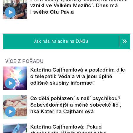
vznikl ve Velkém Meziříčí. Dnes má
i svého Otu Pavla
Jak nás naladíte na DABu
VÍCE Z POŘADU
Kateřina Cajthamlová v posledním díle
o telepatii: Věda a víra jsou úplně
odlišné skupiny informací
Co dělá pohlazení s naší psychikou?
Sebevědomější a méně sobecké lidi,
říká Kateřina Cajthamlová
Kateřina Cajthamlová: Pokud