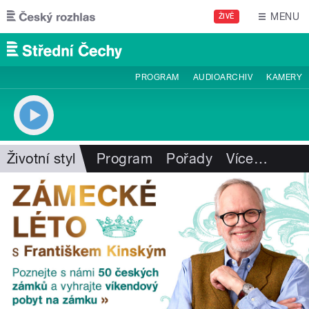
Přejít k hlavnímu obsahu
MENU
ŽIVĚ
PROGRAM
AUDIOARCHIV
KAMERY
Životní styl
Program
Pořady
Více
…