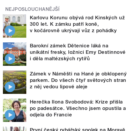
NEJPOSLOUCHANĚJŠÍ
Karlovu Korunu obývá rod Kinských už
300 let. K zámku patří koně,
v kočárovně ukrývají vůz z pohádky
Barokní zámek Dětenice láká na
unikátní fresky, ložnici Emy Destinnové
i děla maltézských rytířů
Zámek v Náměšti na Hané je obklopený
parkem. Do všech čtyř světových stran
z něj vedou lipové aleje
Herečka Ilona Svobodová: Krize přišla
po padesátce. Všechno jsem opustila a
odjela do Francie
První český rybářský spolek na Moravě