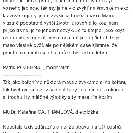
dostupné právě proto, že koza má ten životní styl
volného jedince, tak my jsme víc zvyklí na kravské mléko,
kravské jogurty, jsme zvyklí na hovězí maso. Máme
vlastně podstatně vyšší životní úroveň a to kozí nám
přijde divné, je to jenom nezvyk. Je to stejné, jako když
ochutnáte skopové maso, ono má jinou příchuť, to je
maso vlastně ovčí, ale po nějakém čase zjistíme, že
prostě ta specifická chuť může být velmi dobrá.
Patrik ROZEHNAL, moderátor
--------------------
Tak jako kořeníme některá masa a zvykáme si na koření,
tak bychom si měli zvyknout tedy i na příchuť a okořenit
si trochu i ty mléčné výrobky a ty masa tím kozím.
MUDr. Kateřina CAJTHAMLOVÁ, dietoložka
--------------------
Neustále tady zdůrazňujeme, že strava má být pestrá.