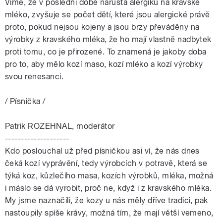
Víme, že v poslední době narůstá alergiků na kravské
mléko, zvyšuje se počet dětí, které jsou alergické právě
proto, pokud nejsou kojeny a jsou brzy převáděny na
výrobky z kravského mléka, že ho mají vlastně nadbytek
proti tomu, co je přirozené. To znamená je jakoby doba
pro to, aby mělo kozí maso, kozí mléko a kozí výrobky
svou renesanci.
/ Písnička /
Patrik ROZEHNAL, moderátor
--------------------
Kdo poslouchal už před písničkou asi ví, že nás dnes
čeká kozí vyprávění, tedy výrobcích v potravě, která se
týká koz, kůzlečího masa, kozích výrobků, mléka, možná
i máslo se dá vyrobit, proč ne, když i z kravského mléka.
My jsme naznačili, že kozy u nás měly dříve tradici, pak
nastoupily spíše krávy, možná tím, že mají větší vemeno,