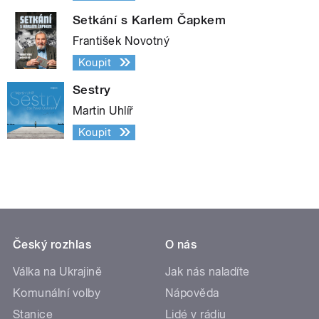
Setkání s Karlem Čapkem
František Novotný
Koupit
Sestry
Martin Uhlíř
Koupit
Český rozhlas
O nás
Válka na Ukrajině
Jak nás naladíte
Komunální volby
Nápověda
Stanice
Lidé v rádiu