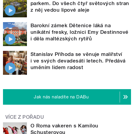
parkem. Do všech čtyř světových stran
z něj vedou lipové aleje
Barokní zámek Dětenice láká na
unikátní fresky, ložnici Emy Destinnové
i děla maltézských rytířů
Stanislav Příhoda se věnuje malířství
i ve svých devadesáti letech. Předává
uměním lidem radost
Jak nás naladíte na DABu
VÍCE Z POŘADU
O Roma vakeren s Kamilou
Schusterovou