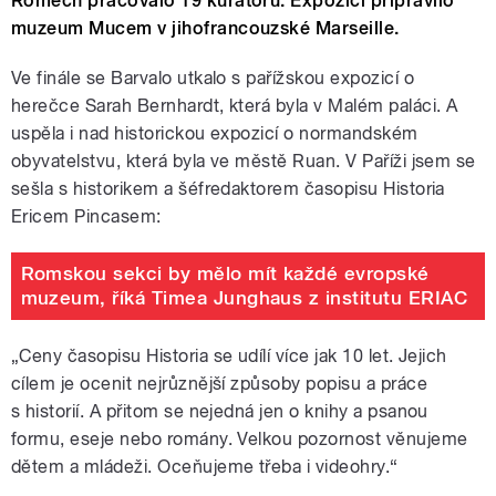
Romech pracovalo 19 kurátorů. Expozici připravilo
muzeum Mucem v jihofrancouzské Marseille.
Ve finále se Barvalo utkalo s pařížskou expozicí o
herečce Sarah Bernhardt, která byla v Malém paláci. A
uspěla i nad historickou expozicí o normandském
obyvatelstvu, která byla ve městě Ruan. V Paříži jsem se
sešla s historikem a šéfredaktorem časopisu Historia
Ericem Pincasem:
Romskou sekci by mělo mít každé evropské
muzeum, říká Timea Junghaus z institutu ERIAC
„Ceny časopisu Historia se udílí více jak 10 let. Jejich
cílem je ocenit nejrůznější způsoby popisu a práce
s historií. A přitom se nejedná jen o knihy a psanou
formu, eseje nebo romány. Velkou pozornost věnujeme
dětem a mládeži. Oceňujeme třeba i videohry.“