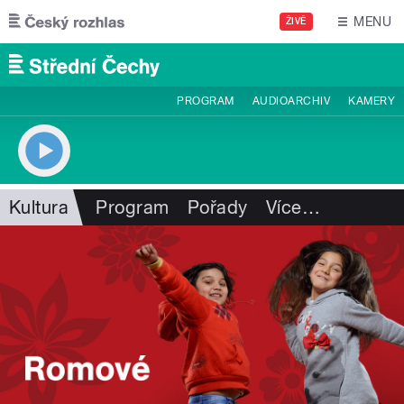
Přejít k hlavnímu obsahu
MENU
ŽIVĚ
PROGRAM
AUDIOARCHIV
KAMERY
Kultura
Program
Pořady
Více
…