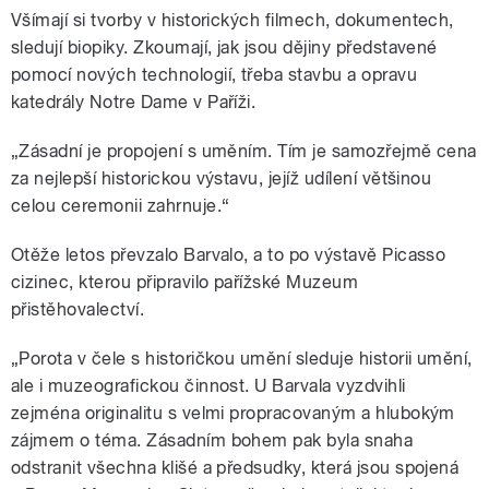
Všímají si tvorby v historických filmech, dokumentech,
sledují biopiky. Zkoumají, jak jsou dějiny představené
pomocí nových technologií, třeba stavbu a opravu
katedrály Notre Dame v Paříži.
„Zásadní je propojení s uměním. Tím je samozřejmě cena
za nejlepší historickou výstavu, jejíž udílení většinou
celou ceremonii zahrnuje.“
Otěže letos převzalo Barvalo, a to po výstavě Picasso
cizinec, kterou připravilo pařížské Muzeum
přistěhovalectví.
„Porota v čele s historičkou umění sleduje historii umění,
ale i muzeografickou činnost. U Barvala vyzdvihli
zejména originalitu s velmi propracovaným a hlubokým
zájmem o téma. Zásadním bohem pak byla snaha
odstranit všechna klišé a předsudky, která jsou spojená