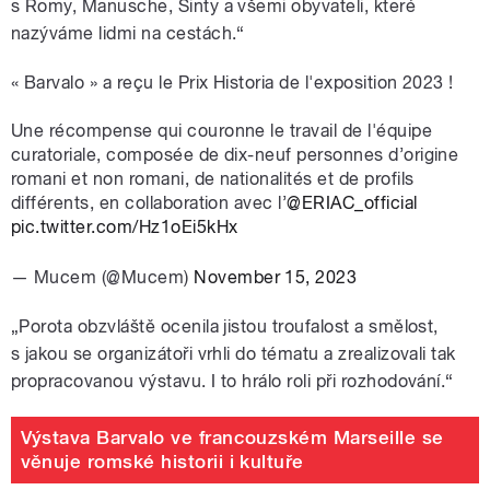
s Romy, Manusche, Sinty a všemi obyvateli, které
nazýváme lidmi na cestách.“
« Barvalo » a reçu le Prix Historia de l'exposition 2023 !
Une récompense qui couronne le travail de l'équipe
curatoriale, composée de dix-neuf personnes d’origine
romani et non romani, de nationalités et de profils
différents, en collaboration avec l’
@ERIAC_official
pic.twitter.com/Hz1oEi5kHx
— Mucem (@Mucem)
November 15, 2023
„Porota obzvláště ocenila jistou troufalost a smělost,
s jakou se organizátoři vrhli do tématu a zrealizovali tak
propracovanou výstavu. I to hrálo roli při rozhodování.“
Výstava Barvalo ve francouzském Marseille se
věnuje romské historii i kultuře