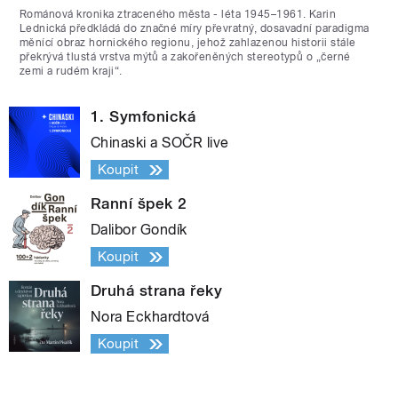
Románová kronika ztraceného města - léta 1945–1961. Karin
Lednická předkládá do značné míry převratný, dosavadní paradigma
měnící obraz hornického regionu, jehož zahlazenou historii stále
překrývá tlustá vrstva mýtů a zakořeněných stereotypů o „černé
zemi a rudém kraji“.
1. Symfonická
Chinaski a SOČR live
Koupit
Ranní špek 2
Dalibor Gondík
Koupit
Druhá strana řeky
Nora Eckhardtová
Koupit