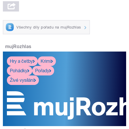
Všechny díly pořadu na mujRozhlas
mujRozhlas
Hry a četby
Krimi
Pohádky
Pořady
Živé vysílání