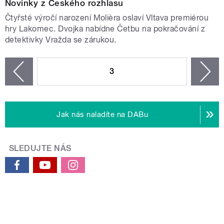
Novinky z Českého rozhlasu
Čtyřsté výročí narození Molièra oslaví Vltava premiérou
hry Lakomec. Dvojka nabídne Četbu na pokračování z
detektivky Vražda se zárukou.
STRÁNKY
3
n
zí
Jak nás naladíte na DABu
SLEDUJTE NÁS