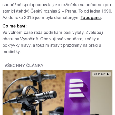
souběžně spolupracovala jako režisérka na pořadech pro
stanici (tehdy) Český rozhlas 2 – Praha. To od ledna 1990.
Až do roku 2015 jsem byla dramaturgyní
Toboganu
.
Co mě baví
:
Ve volném čase ráda podnikám pěší výlety. Zvelebuji
chatu na Vysočině. Obdivuji svá vnoučata, kočky a
pokrývky hlavy, a toužím strávit prázdniny na praxi u
modistky.
VŠECHNY ČLÁNKY
23 minut