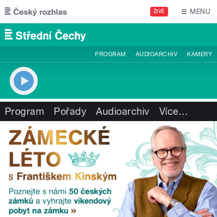
Přejít k hlavnímu obsahu
MENU
ŽIVĚ
PROGRAM
AUDIOARCHIV
KAMERY
Program
Pořady
Audioarchiv
Více
…