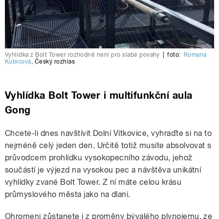
Vyhlídka z Bolt Tower rozhodně není pro slabé povahy
|
foto:
Romana
Kubicová
,
Český rozhlas
Vyhlídka Bolt Tower i multifunkční aula
Gong
Chcete-li dnes navštívit Dolní Vítkovice, vyhraďte si na to
nejméně celý jeden den. Určitě totiž musíte absolvovat s
průvodcem prohlídku vysokopecního závodu, jehož
součástí je výjezd na vysokou pec a návštěva unikátní
vyhlídky zvané Bolt Tower. Z ní máte celou krásu
průmyslového města jako na dlani.
Ohromeni zůstanete i z proměny bývalého plynojemu, ze