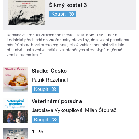
Šikmý kostel 3
Koupit
Románová kronika ztraceného města - léta 1945–1961. Karin
Lednická předkládá do značné míry převratný, dosavadní paradigma
měnící obraz hornického regionu, jehož zahlazenou historii stále
překrývá tlustá vrstva mýtů a zakořeněných stereotypů o „černé
zemi a rudém kraji“.
Sladké Česko
Patrik Rozehnal
Koupit
Veterinární poradna
Jaroslava Vykoupilová, Milan Štourač
Koupit
1-25