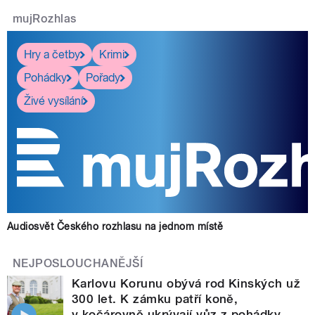
mujRozhlas
Hry a četby
Krimi
Pohádky
Pořady
Živé vysílání
Audiosvět Českého rozhlasu na jednom místě
NEJPOSLOUCHANĚJŠÍ
Karlovu Korunu obývá rod Kinských už
300 let. K zámku patří koně,
v kočárovně ukrývají vůz z pohádky