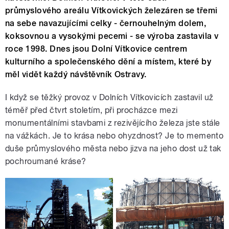
průmyslového areálu Vítkovických železáren se třemi
na sebe navazujícími celky - černouhelným dolem,
koksovnou a vysokými pecemi - se výroba zastavila v
roce 1998. Dnes jsou Dolní Vítkovice centrem
kulturního a společenského dění a místem, které by
měl vidět každý návštěvník Ostravy.
I když se těžký provoz v Dolních Vítkovicích zastavil už
téměř před čtvrt stoletím, při procházce mezi
monumentálními stavbami z rezivějícího železa jste stále
na vážkách. Je to krása nebo ohyzdnost? Je to memento
duše průmyslového města nebo jizva na jeho dost už tak
pochroumané kráse?