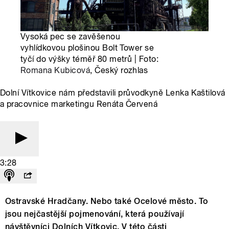
Vysoká pec se zavěšenou
vyhlídkovou plošinou Bolt Tower se
tyčí do výšky téměř 80 metrů | Foto:
Romana Kubicová
, Český rozhlas
Dolní Vítkovice nám představili průvodkyně Lenka Kaštilová
a pracovnice marketingu Renáta Červená
3:28
Ostravské Hradčany. Nebo také Ocelové město. To
jsou nejčastější pojmenování, která používají
návštěvníci Dolních Vítkovic. V této části