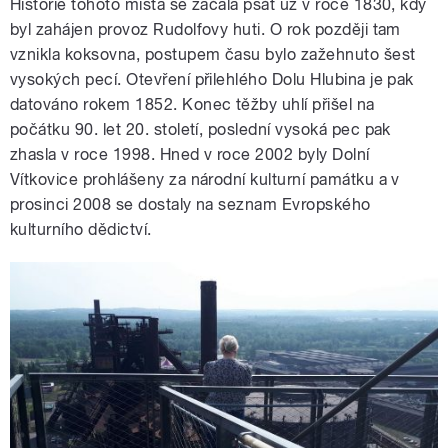
Historie tohoto místa se začala psát už v roce 1830, kdy
byl zahájen provoz Rudolfovy huti. O rok později tam
vznikla koksovna, postupem času bylo zažehnuto šest
vysokých pecí. Otevření přilehlého Dolu Hlubina je pak
datováno rokem 1852. Konec těžby uhlí přišel na
počátku 90. let 20. století, poslední vysoká pec pak
zhasla v roce 1998. Hned v roce 2002 byly Dolní
Vítkovice prohlášeny za národní kulturní památku a v
prosinci 2008 se dostaly na seznam Evropského
kulturního dědictví.