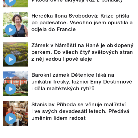
Herečka Ilona Svobodová: Krize přišla
po padesátce. Všechno jsem opustila a
odjela do Francie
Zámek v Náměšti na Hané je obklopený
parkem. Do všech čtyř světových stran
z něj vedou lipové aleje
Barokní zámek Dětenice láká na
unikátní fresky, ložnici Emy Destinnové
i děla maltézských rytířů
Stanislav Příhoda se věnuje malířství
i ve svých devadesáti letech. Předává
uměním lidem radost