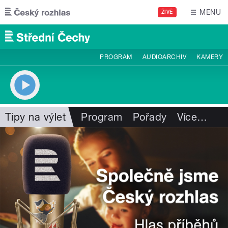
Přejít k hlavnímu obsahu
MENU
ŽIVĚ
PROGRAM
AUDIOARCHIV
KAMERY
Tipy na výlet
Program
Pořady
Více
…