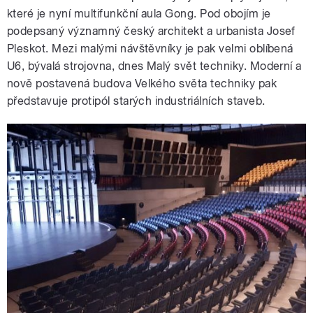
které je nyní multifunkční aula Gong. Pod obojím je
podepsaný významný český architekt a urbanista Josef
Pleskot. Mezi malými návštěvníky je pak velmi oblíbená
U6, bývalá strojovna, dnes Malý svět techniky. Moderní a
nově postavená budova Velkého světa techniky pak
představuje protipól starých industriálních staveb.