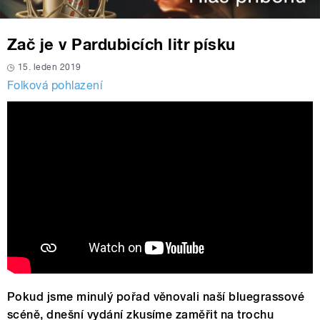
Zač je v Pardubicích litr písku
15. leden 2019
Folková pohlazení
Pokud jsme minulý pořad věnovali naší bluegrassové
scéně, dnešní vydání zkusíme zaměřit na trochu