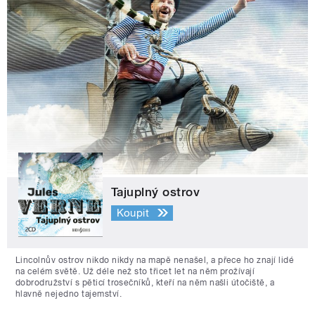
Tajuplný ostrov
Koupit
Lincolnův ostrov nikdo nikdy na mapě nenašel, a přece ho znají lidé
na celém světě. Už déle než sto třicet let na něm prožívají
dobrodružství s pěticí trosečníků, kteří na něm našli útočiště, a
hlavně nejedno tajemství.