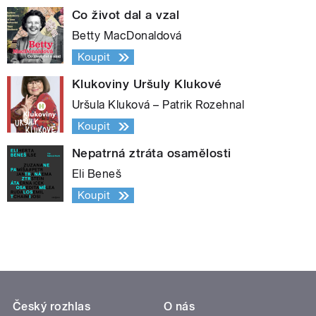
Co život dal a vzal
Betty MacDonaldová
Koupit
Klukoviny Uršuly Klukové
Uršula Kluková – Patrik Rozehnal
Koupit
Nepatrná ztráta osamělosti
Eli Beneš
Koupit
Český rozhlas
O nás