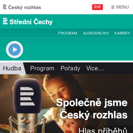
Přejít k hlavnímu obsahu
MENU
ŽIVĚ
PROGRAM
AUDIOARCHIV
KAMERY
Hudba
Program
Pořady
Více
…