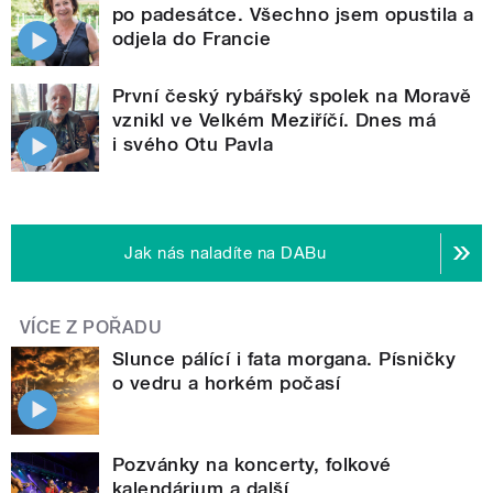
po padesátce. Všechno jsem opustila a
odjela do Francie
První český rybářský spolek na Moravě
vznikl ve Velkém Meziříčí. Dnes má
i svého Otu Pavla
Jak nás naladíte na DABu
VÍCE Z POŘADU
Slunce pálící i fata morgana. Písničky
o vedru a horkém počasí
Pozvánky na koncerty, folkové
kalendárium a další