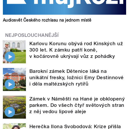
Audiosvět Českého rozhlasu na jednom místě
NEJPOSLOUCHANĚJŠÍ
Karlovu Korunu obývá rod Kinských už
300 let. K zámku patří koně,
v kočárovně ukrývají vůz z pohádky
Barokní zámek Dětenice láká na
unikátní fresky, ložnici Emy Destinnové
i děla maltézských rytířů
Zámek v Náměšti na Hané je obklopený
parkem. Do všech čtyř světových stran
z něj vedou lipové aleje
Herečka Ilona Svobodová: Krize přišla