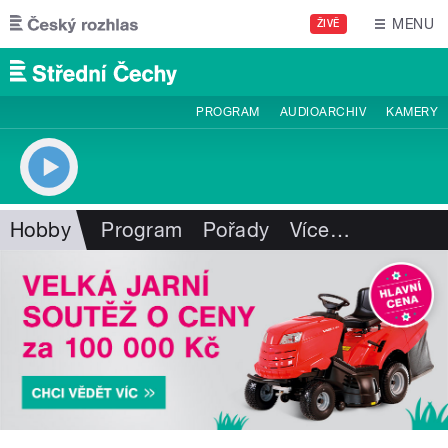
Přejít k hlavnímu obsahu
MENU
ŽIVĚ
PROGRAM
AUDIOARCHIV
KAMERY
Hobby
Program
Pořady
Více
…