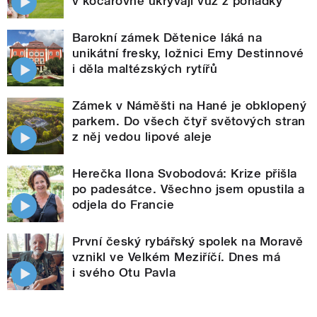
v kočárovně ukrývají vůz z pohádky
Barokní zámek Dětenice láká na
unikátní fresky, ložnici Emy Destinnové
i děla maltézských rytířů
Zámek v Náměšti na Hané je obklopený
parkem. Do všech čtyř světových stran
z něj vedou lipové aleje
Herečka Ilona Svobodová: Krize přišla
po padesátce. Všechno jsem opustila a
odjela do Francie
První český rybářský spolek na Moravě
vznikl ve Velkém Meziříčí. Dnes má
i svého Otu Pavla