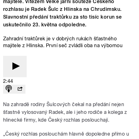
majitele. Vítězem Velké jarní soutěže Českého
rozhlasu je Radek Šulc z Hlinska na Chrudimsku.
Slavnostní předání traktůrku za sto tisíc korun se
uskutečnilo 23. května odpoledne.
Zahradní traktůrek je v dobrých rukách šťastného
majitele z Hlinska. První seč zvládli oba na výbornou
2:44
Na zahradě rodiny Šulcových čekal na předání nejen
šťastně vylosovaný Radek, ale i jeho rodiče a kolega z
hlinecké firmy, kde Český rozhlas poslouchají.
„Český rozhlas poslouchám hlavně dopoledne přímo u