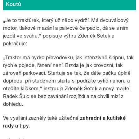
Koutů
„Je to traktůrek, který už něco vydrží. Má dvouválcový
motor, tlakové mazání a palivové čerpadlo, dá se s ním
jezdit ve svahu,“ popisuje výhru Zdeněk Šetek a
pokračuje:
„Traktor má hydro převodovku, jak intenzivně šlápnu, tak
rychle pojede, řazení není. Brzda je jak provozní, tak
zároveň parkovací. Startuje se tak, že dáte páčku úplně
dopředu, při studeném startu si podržíte sytič nahoru a
otočíte klíčkem,“ instruuje Zdeněk Šetek a nový majitel
Radek Šulc se bez zaváhání rozjíždí a za chvíli mizí z
dohledu.
Ve vysílání zazněly také užitečné
zahradní a kutilské
rady a tipy
.