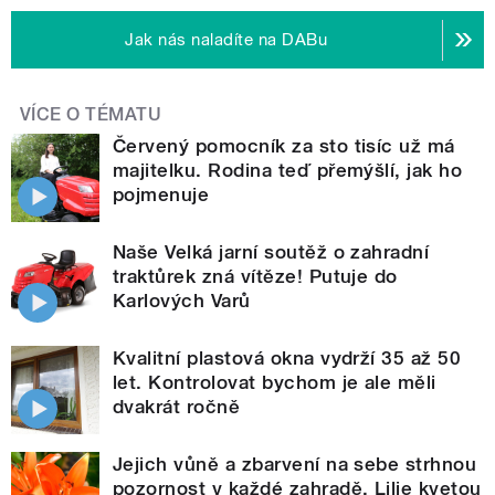
Jak nás naladíte na DABu
VÍCE O TÉMATU
Červený pomocník za sto tisíc už má
majitelku. Rodina teď přemýšlí, jak ho
pojmenuje
Naše Velká jarní soutěž o zahradní
traktůrek zná vítěze! Putuje do
Karlových Varů
Kvalitní plastová okna vydrží 35 až 50
let. Kontrolovat bychom je ale měli
dvakrát ročně
Jejich vůně a zbarvení na sebe strhnou
pozornost v každé zahradě. Lilie kvetou