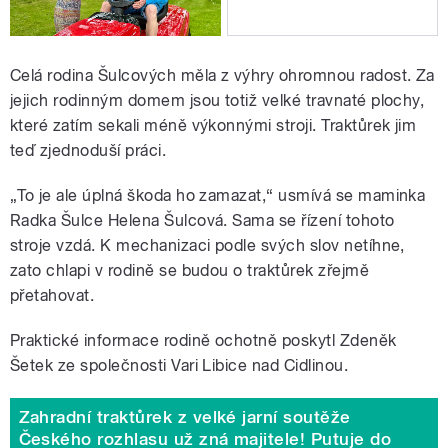
Celá rodina Šulcových měla z výhry ohromnou radost. Za
jejich rodinným domem jsou totiž velké travnaté plochy,
které zatím sekali méně výkonnými stroji. Traktůrek jim
teď zjednoduší práci.
„To je ale úplná škoda ho zamazat,“ usmívá se maminka
Radka Šulce Helena Šulcová. Sama se řízení tohoto
stroje vzdá. K mechanizaci podle svých slov netíhne,
zato chlapi v rodině se budou o traktůrek zřejmě
přetahovat.
Praktické informace rodině ochotně poskytl Zdeněk
Šetek ze společnosti Vari Libice nad Cidlinou.
Zahradní traktůrek z velké jarní soutěže
Českého rozhlasu už zná majitele! Putuje do