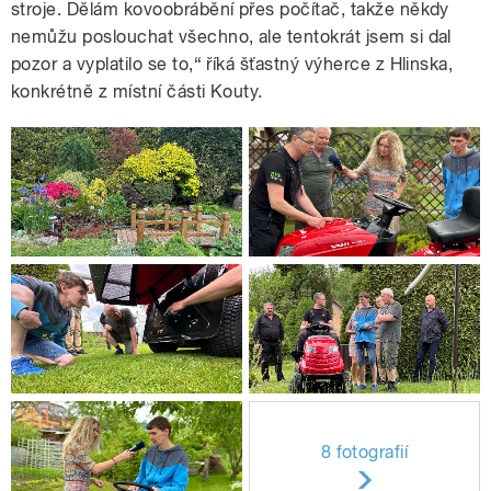
stroje. Dělám kovoobrábění přes počítač, takže někdy
nemůžu poslouchat všechno, ale tentokrát jsem si dal
pozor a vyplatilo se to,“ říká šťastný výherce z Hlinska,
konkrétně z místní části Kouty.
8 fotografií