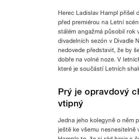
Herec Ladislav Hampl přišel d
před premiérou na Letní scén
stálém angažmá působil rok 
divadelních sezón v Divadle 
nedovede představit, že by še
dobře na volné noze. V letníc
které je součástí Letních sh
Prý je opravdový c
vtipný
Jedna jeho kolegyně o něm pro
ještě ke všemu nesnesitelně 
Hampla to, že si rád hraje s č