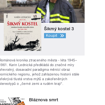
Šikmý kostel 3
Koupit
Románová kronika ztraceného města - léta 1945–
1961. Karin Lednická předkládá do značné míry
převratný, dosavadní paradigma měnící obraz
hornického regionu, jehož zahlazenou historii stále
překrývá tlustá vrstva mýtů a zakořeněných
stereotypů o „černé zemi a rudém kraji“.
Bláznova smrt