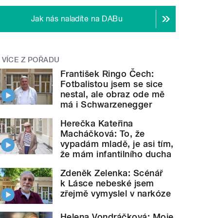
Jak nás naladíte na DABu
VÍCE Z POŘADU
František Ringo Čech:
Fotbalistou jsem se sice
nestal, ale obraz ode mě
má i Schwarzenegger
Herečka Kateřina
Macháčková: To, že
vypadám mladě, je asi tím,
že mám infantilního ducha
Zdeněk Zelenka: Scénář
k Lásce nebeské jsem
zřejmě vymyslel v narkóze
Helena Vondráčková: Moje