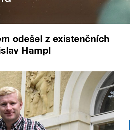
em odešel z existenčních
islav Hampl