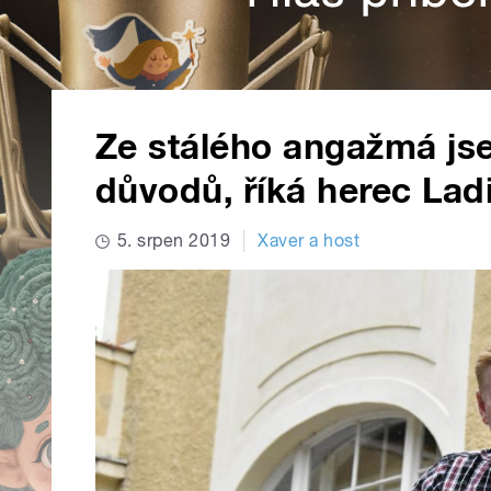
Ze stálého angažmá js
důvodů, říká herec Lad
5. srpen 2019
Xaver a host