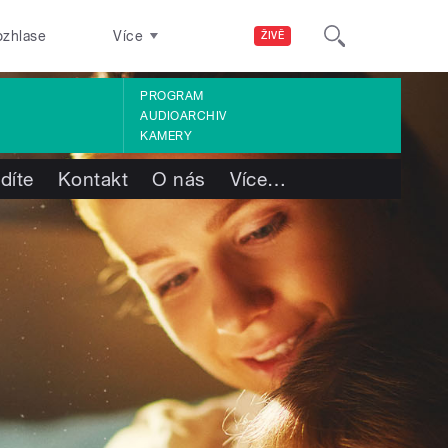
ozhlase
Více
ŽIVĚ
PROGRAM
AUDIOARCHIV
KAMERY
díte
Kontakt
O nás
Více
…