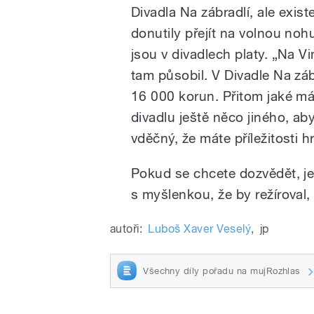
Divadla Na zábradlí, ale ex
donutily přejít na volnou nohu
jsou v divadlech platy. „Na V
tam působil. V Divadle Na záb
16 000 korun. Přitom jaké mát
divadlu ještě něco jiného, aby
vděčný, že máte příležitosti 
Pokud se chcete dozvědět, je
s myšlenkou, že by režíroval
autoři:
Luboš Xaver Veselý
,
jp
Všechny díly pořadu na mujRozhlas