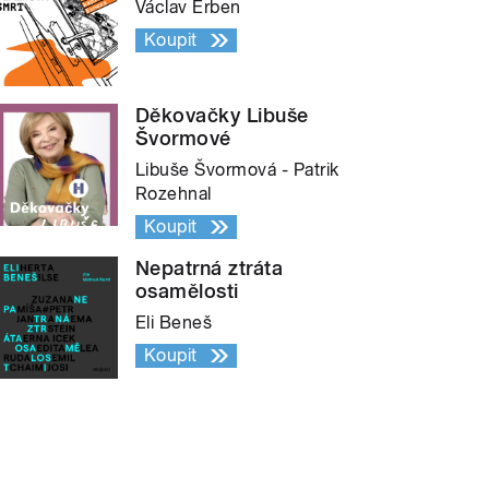
Václav Erben
Koupit
Děkovačky Libuše
Švormové
Libuše Švormová - Patrik
Rozehnal
Koupit
Nepatrná ztráta
osamělosti
Eli Beneš
Koupit