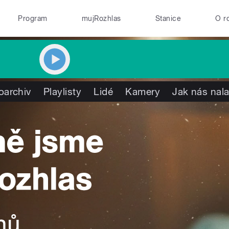
Program
mujRozhlas
Stanice
O r
oarchiv
Playlisty
Lidé
Kamery
Jak nás nala