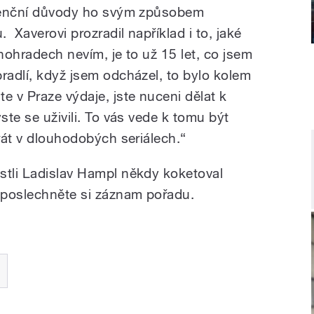
istenční důvody ho svým způsobem
. Xaverovi prozradil například i to, jaké
inohradech nevím, je to už 15 let, co jsem
radlí, když jsem odcházel, to bylo kolem
e v Praze výdaje, jste nuceni dělat k
ste se uživili. To vás vede k tomu být
hrát v dlouhodobých seriálech.“
stli Ladislav Hampl někdy koketoval
, poslechněte si záznam pořadu.