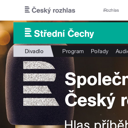
Přejít k hlavnímu obsahu
iRozhlas
Divadlo
Program
Pořady
Audi