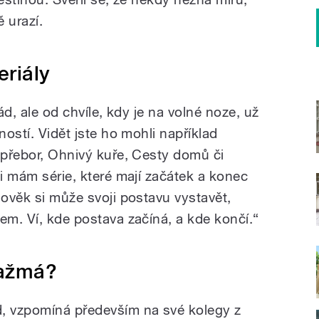
 urazí.
eriály
rád, ale od chvíle, kdy je na volné noze, už
ností. Vidět jste ho mohli například
 přebor, Ohnivý kuře, Cesty domů či
ji mám série, které mají začátek a konec
lověk si může svoji postavu vystavět,
em. Ví, kde postava začíná, a kde končí.“
gažmá?
d, vzpomíná především na své kolegy z