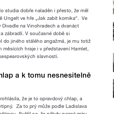
o studia dobře naladěn i přesto, že měl
ě Ungelt ve hře „Jak zabít komika“. Ve
v Divadle na Vinohradech a dvanáct
Na zábradlí. V současné době si
l do jiného stálého angažmá, je mu totiž
h měsících hraje i v představení Hamlet,
akespearovských slavností.
hlap a k tomu nesnesitelně
hlásila, že je to opravdový chlap, a
vtipný. Za to prý může podle Ladislava
eštinou. Svěřil se, že někdy nezná míru,