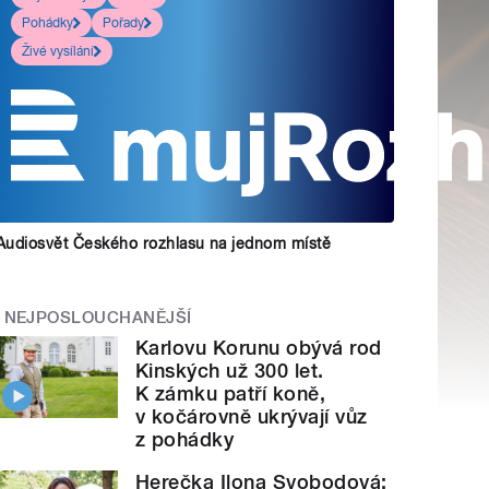
Pohádky
Pořady
Živé vysílání
Audiosvět Českého rozhlasu na jednom místě
NEJPOSLOUCHANĚJŠÍ
Karlovu Korunu obývá rod
Kinských už 300 let.
K zámku patří koně,
v kočárovně ukrývají vůz
z pohádky
Herečka Ilona Svobodová: