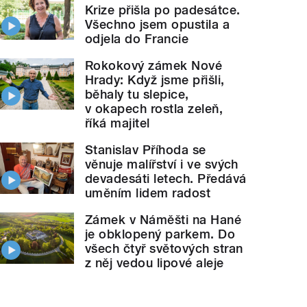
Krize přišla po padesátce.
Všechno jsem opustila a
odjela do Francie
Rokokový zámek Nové
Hrady: Když jsme přišli,
běhaly tu slepice,
v okapech rostla zeleň,
říká majitel
Stanislav Příhoda se
věnuje malířství i ve svých
devadesáti letech. Předává
uměním lidem radost
Zámek v Náměšti na Hané
je obklopený parkem. Do
všech čtyř světových stran
z něj vedou lipové aleje