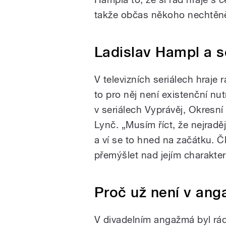
takže občas někoho nechtěně
Ladislav Hampl a s
V televizních seriálech hraje 
to pro něj není existenční nut
v seriálech Vyprávěj, Okresní
Lynč. „Musím říct, že nejradě
a ví se to hned na začátku. Č
přemýšlet nad jejím charakter
Proč už není v an
V divadelním angažmá byl rá