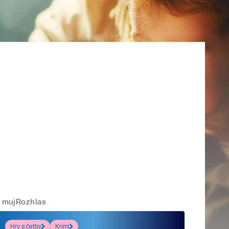
mujRozhlas
Hry a četby
Krimi