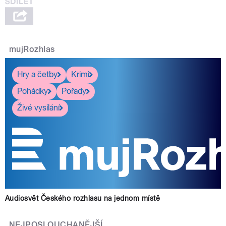
mujRozhlas
Hry a četby
Krimi
Pohádky
Pořady
Živé vysílání
Audiosvět Českého rozhlasu na jednom místě
NEJPOSLOUCHANĚJŠÍ