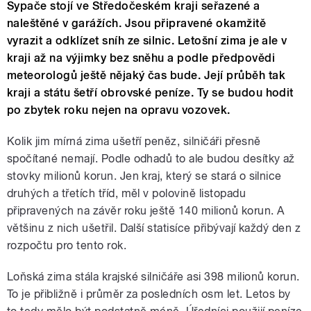
Sypače stojí ve Středočeském kraji seřazené a
naleštěné v garážích. Jsou připravené okamžitě
vyrazit a odklízet sníh ze silnic. Letošní zima je ale v
kraji až na výjimky bez sněhu a podle předpovědi
meteorologů ještě nějaký čas bude. Její průběh tak
kraji a státu šetří obrovské peníze. Ty se budou hodit
po zbytek roku nejen na opravu vozovek.
Kolik jim mírná zima ušetří peněz, silničáři přesně
spočítané nemají. Podle odhadů to ale budou desítky až
stovky milionů korun. Jen kraj, který se stará o silnice
druhých a třetích tříd, měl v polovině listopadu
připravených na závěr roku ještě 140 milionů korun. A
většinu z nich ušetřil. Další statisíce přibývají každý den z
rozpočtu pro tento rok.
Loňská zima stála krajské silničáře asi 398 milionů korun.
To je přibližně i průměr za posledních osm let. Letos by