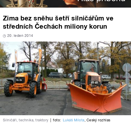
Zima bez sněhu šetří silničářům ve
středních Čechách miliony korun
20. leden 2014
Silničáři, technika, traktory
|
foto:
Lukáš Milota
,
Český rozhlas