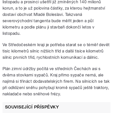
listopadu a prosinci ušetřil již zmíněných 140 milionů
korun, a to je už polovina částky, za kterou hejtmanství
dostaví obchvat Mladé Boleslavi. Takzvaná
severovýchodní tangenta bude měřit jeden a půl
kilometru a podle plánu ji stavbaři dokončí letos v
listopadu.
Ve Středočeském kraji je potřeba starat se o téměř devět
tisíc kilometrů silnic nižších tříd a další tisíce kilometrů
silnic prvních tříd, rychlostních komunikací a dálnic.
Plán zimní údržby počítá ve středních Čechách asi s
dvěma stovkami sypačů. Kraj přímo sypače nemá, ale
najímá si třináct dodavatelských firem. Na silnicích se tak
při odklízení sněhu pohybují kromě sypačů ještě traktory,
nakladače nebo sněhové frézy.
SOUVISEJÍCÍ PŘÍSPĚVKY