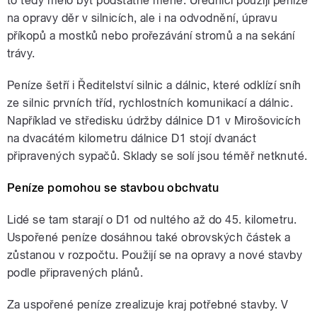
to tedy mělo být podstatně méně. Úředníci použijí peníze
na opravy děr v silnicích, ale i na odvodnění, úpravu
příkopů a mostků nebo prořezávání stromů a na sekání
trávy.
Peníze šetří i Ředitelství silnic a dálnic, které odklízí sníh
ze silnic prvních tříd, rychlostních komunikací a dálnic.
Například ve středisku údržby dálnice D1 v Mirošovicích
na dvacátém kilometru dálnice D1 stojí dvanáct
připravených sypačů. Sklady se solí jsou téměř netknuté.
Peníze pomohou se stavbou obchvatu
Lidé se tam starají o D1 od nultého až do 45. kilometru.
Uspořené peníze dosáhnou také obrovských částek a
zůstanou v rozpočtu. Použijí se na opravy a nové stavby
podle připravených plánů.
Za uspořené peníze zrealizuje kraj potřebné stavby. V