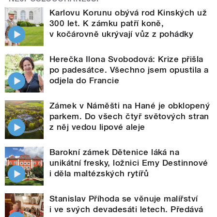
Karlovu Korunu obývá rod Kinských už
300 let. K zámku patří koně,
v kočárovně ukrývají vůz z pohádky
Herečka Ilona Svobodová: Krize přišla
po padesátce. Všechno jsem opustila a
odjela do Francie
Zámek v Náměšti na Hané je obklopený
parkem. Do všech čtyř světových stran
z něj vedou lipové aleje
Barokní zámek Dětenice láká na
unikátní fresky, ložnici Emy Destinnové
i děla maltézských rytířů
Stanislav Příhoda se věnuje malířství
i ve svých devadesáti letech. Předává