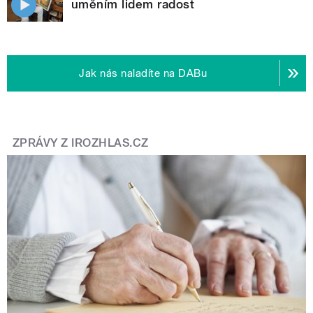
uměním lidem radost
Jak nás naladíte na DABu
ZPRÁVY Z IROZHLAS.CZ