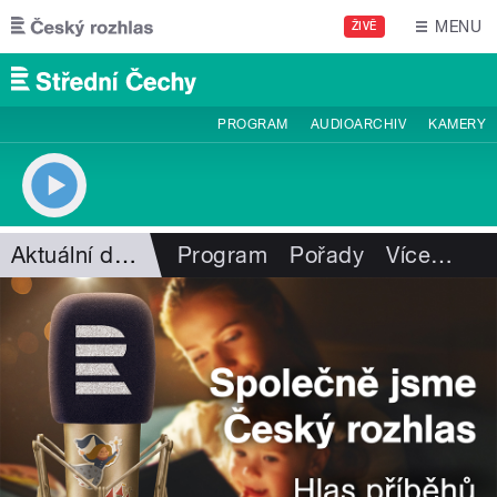
Přejít k hlavnímu obsahu
MENU
ŽIVĚ
PROGRAM
AUDIOARCHIV
KAMERY
Aktuální dění
Program
Pořady
Více
…