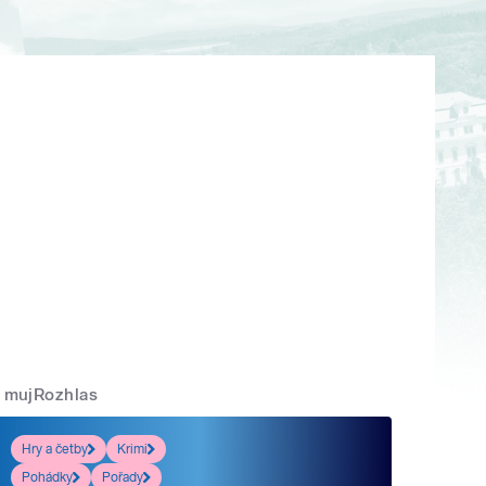
mujRozhlas
Hry a četby
Krimi
Pohádky
Pořady