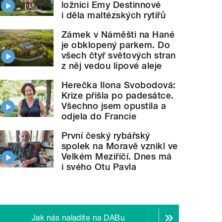
ložnici Emy Destinnové
i děla maltézských rytířů
Zámek v Náměšti na Hané
je obklopený parkem. Do
všech čtyř světových stran
z něj vedou lipové aleje
Herečka Ilona Svobodová:
Krize přišla po padesátce.
Všechno jsem opustila a
odjela do Francie
První český rybářský
spolek na Moravě vznikl ve
Velkém Meziříčí. Dnes má
i svého Otu Pavla
Jak nás naladíte na DABu