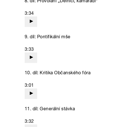
8. díl: Provolání „Dělníci, kamarádi“
3:34
9. díl: Pontifikální mše
3:33
10. díl: Kritika Občanského fóra
3:01
11. díl: Generální stávka
3:32