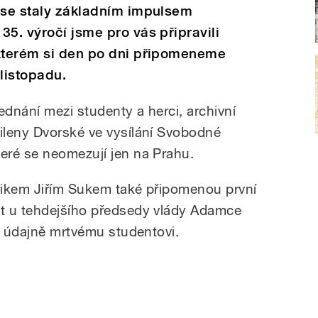
9 se staly základním impulsem
35. výročí jsme pro vás připravili
 kterém si den po dni připomeneme
listopadu.
ednání mezi studenty a herci, archivní
ileny Dvorské ve vysílání Svobodné
eré se neomezují jen na Prahu.
rikem Jiřím Sukem také připomenou
první
t u tehdejšího předsedy vlády Adamce
ta údajně mrtvému studentovi.