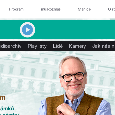
Program
mujRozhlas
Stanice
O r
dioarchiv
Playlisty
Lidé
Kamery
Jak nás n