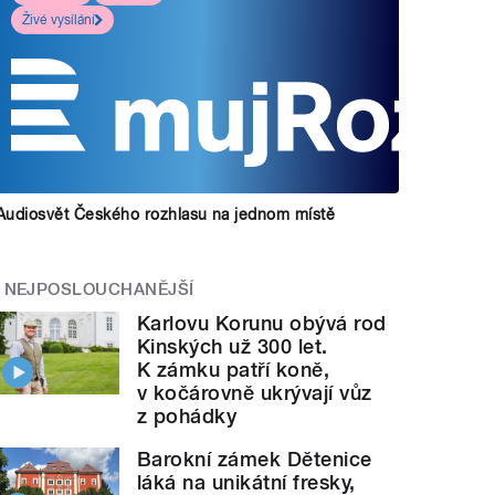
Živé vysílání
Audiosvět Českého rozhlasu na jednom místě
NEJPOSLOUCHANĚJŠÍ
Karlovu Korunu obývá rod
Kinských už 300 let.
K zámku patří koně,
v kočárovně ukrývají vůz
z pohádky
Barokní zámek Dětenice
láká na unikátní fresky,