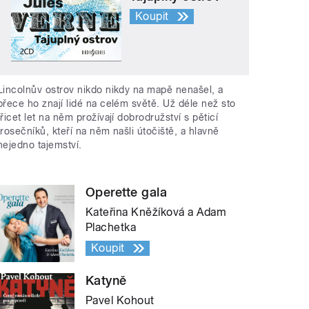
Koupit
Lincolnův ostrov nikdo nikdy na mapě nenašel, a
přece ho znají lidé na celém světě. Už déle než sto
třicet let na něm prožívají dobrodružství s pěticí
trosečníků, kteří na něm našli útočiště, a hlavně
nejedno tajemství.
Operette gala
Kateřina Kněžíková a Adam
Plachetka
Koupit
Katyně
Pavel Kohout