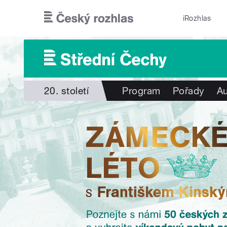
Přejít k hlavnímu obsahu
iRozhlas
20. století
Program
Pořady
Au