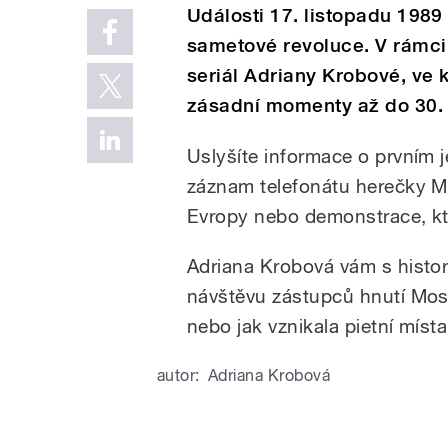
Události 17. listopadu 198
sametové revoluce. V rámci 
seriál Adriany Krobové, ve
zásadní momenty až do 30. 
Uslyšíte informace o prvním j
záznam telefonátu herečky M
Evropy nebo demonstrace, kt
Adriana Krobová vám s histo
návštěvu zástupců hnutí Mos
nebo
jak vznikala pietní mís
autor:
Adriana Krobová