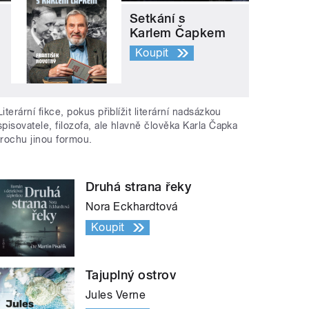
Setkání s
Karlem Čapkem
Koupit
Literární fikce, pokus přiblížit literární nadsázkou
spisovatele, filozofa, ale hlavně člověka Karla Čapka
trochu jinou formou.
Druhá strana řeky
Nora Eckhardtová
Koupit
Tajuplný ostrov
Jules Verne