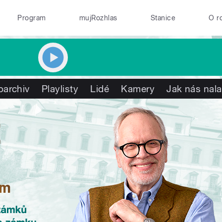
Program
mujRozhlas
Stanice
O r
oarchiv
Playlisty
Lidé
Kamery
Jak nás nala