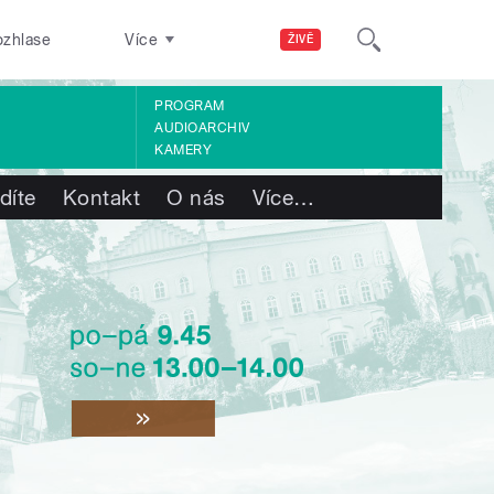
ozhlase
Více
ŽIVĚ
PROGRAM
AUDIOARCHIV
KAMERY
díte
Kontakt
O nás
Více
…