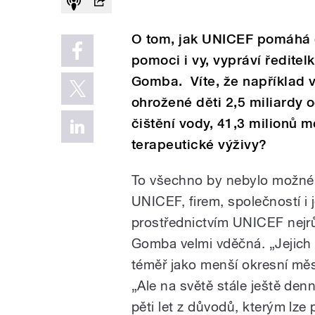
O tom, jak UNICEF pomáhá 
pomoci i vy, vypráví ředit
Gomba. Víte, že například v
ohrožené děti 2,5 miliardy o
čištění vody, 41,3 milionů m
terapeutické výživy?
To všechno by nebylo možné 
UNICEF, firem, společností i 
prostřednictvím UNICEF nejrů
Gomba velmi vděčná. „Jejich 
téměř jako menší okresní měs
„Ale na světě stále ještě den
pěti let z důvodů, kterým lze 