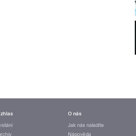
zhlas
O nás
ysílání
Jak nás naladíte
rchiv
Nápověda