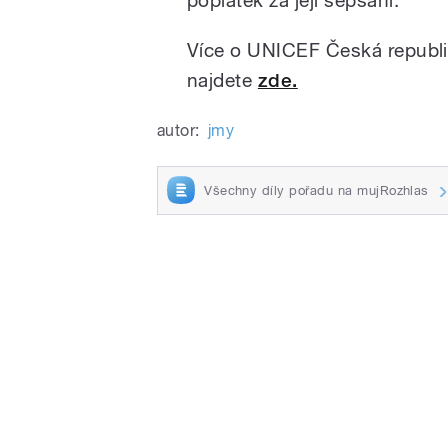
Více o UNICEF Česká republi
najdete
zde.
autor:
jmy
Všechny díly pořadu na mujRozhlas