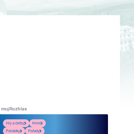
mujRozhlas
Hry a četby
Krimi
Pohádky
Pořady