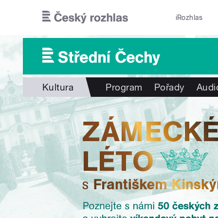
Přejít k hlavnímu obsahu
iRozhlas
Kultura
Program
Pořady
Audi