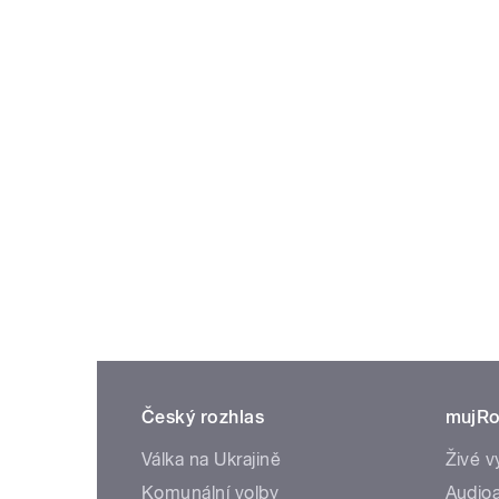
Český rozhlas
mujRo
Válka na Ukrajině
Živé v
Komunální volby
Audioa