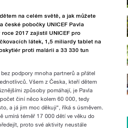
dětem na celém světě, a jak můžete
elka české pobočky UNICEF Pavla
 roce 2017 zajistil UNICEF pro
čkovacích látek, 1,5 miliardy tablet na
oskytiér proti malárii a 33 330 tun
bez podpory mnoha partnerů a přátel
jednotlivců. Všem z Česka, kteří dětem
znějšími způsoby pomáhají, je Pavla
počet činí něco kolem 60 000, tedy
to, a já jim moc děkuji“, říká s úsměvem.
ně umírá téměř 17 000 dětí ve věku do
předejít, proto své aktivity neustále