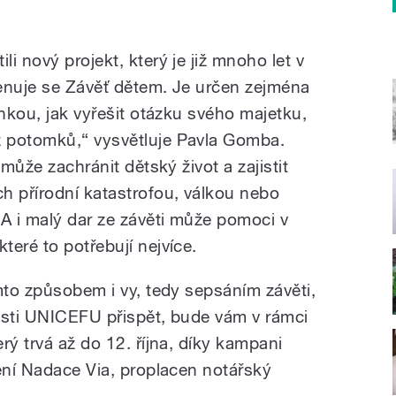
i nový projekt, který je již mnoho let v
enuje se Závěť dětem. Je určen zejména
enkou, jak vyřešit otázku svého majetku,
 potomků,“ vysvětluje Pavla Gomba.
 může zachránit dětský život a zajistit
h přírodní katastrofou, válkou nebo
 i malý dar ze závěti může pomoci v
eré to potřebují nejvíce.
mto způsobem i vy, tedy sepsáním závěti,
ásti UNICEFU přispět, bude vám v rámci
rý trvá až do 12. října, díky kampani
pění Nadace Via, proplacen notářský