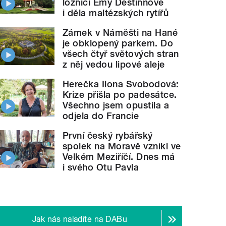
ložnici Emy Destinnové
i děla maltézských rytířů
Zámek v Náměšti na Hané
je obklopený parkem. Do
všech čtyř světových stran
z něj vedou lipové aleje
Herečka Ilona Svobodová:
Krize přišla po padesátce.
Všechno jsem opustila a
odjela do Francie
První český rybářský
spolek na Moravě vznikl ve
Velkém Meziříčí. Dnes má
i svého Otu Pavla
Jak nás naladíte na DABu