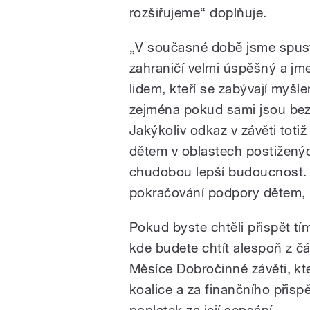
rozšiřujeme“ doplňuje.
„V současné době jsme spustil
zahraničí velmi úspěšný a jm
lidem, kteří se zabývají myšl
zejména pokud sami jsou bez
Jakýkoliv odkaz v závěti totiž
dětem v oblastech postiženýc
chudobou lepší budoucnost. A
pokračování podpory dětem, kt
Pokud byste chtěli přispět tí
kde budete chtít alespoň z č
Měsíce Dobročinné závěti, kte
koalice a za finančního přis
poplatek za její sepsání.