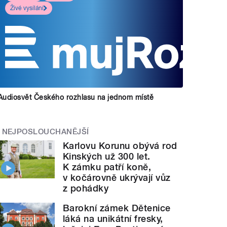
Živé vysílání
Audiosvět Českého rozhlasu na jednom místě
NEJPOSLOUCHANĚJŠÍ
Karlovu Korunu obývá rod
Kinských už 300 let.
K zámku patří koně,
v kočárovně ukrývají vůz
z pohádky
Barokní zámek Dětenice
láká na unikátní fresky,