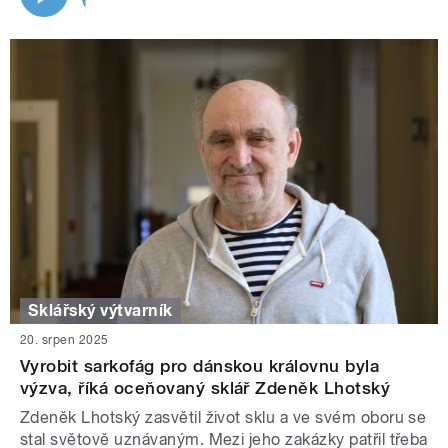
Sklářský výtvarník
20. srpen 2025
Vyrobit sarkofág pro dánskou královnu byla
výzva, říká oceňovaný sklář Zdeněk Lhotský
Zdeněk Lhotský zasvětil život sklu a ve svém oboru se
stal světově uznávaným. Mezi jeho zakázky patřil třeba