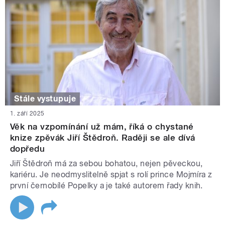
Stále vystupuje
1. září 2025
Věk na vzpomínání už mám, říká o chystané
knize zpěvák Jiří Štědroň. Raději se ale dívá
dopředu
Jiří Štědroň má za sebou bohatou, nejen pěveckou,
kariéru. Je neodmyslitelně spjat s rolí prince Mojmíra z
první černobílé Popelky a je také autorem řady knih.