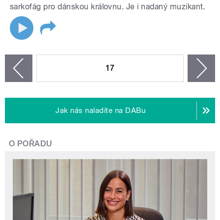
sarkofág pro dánskou královnu. Je i nadaný muzikant.
STRÁNKY
17
n
zí
Jak nás naladíte na DABu
O POŘADU