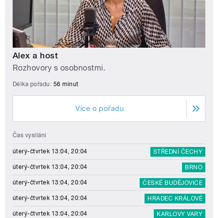
Alex a host
Rozhovory s osobnostmi.
Délka pořadu:
56 minut
Více o pořadu
Čas vysílání
úterý-čtvrtek 13:04, 20:04
STŘEDNÍ ČECHY
úterý-čtvrtek 13:04, 20:04
BRNO
úterý-čtvrtek 13:04, 20:04
ČESKÉ BUDĚJOVICE
úterý-čtvrtek 13:04, 20:04
HRADEC KRÁLOVÉ
úterý-čtvrtek 13:04, 20:04
KARLOVY VARY