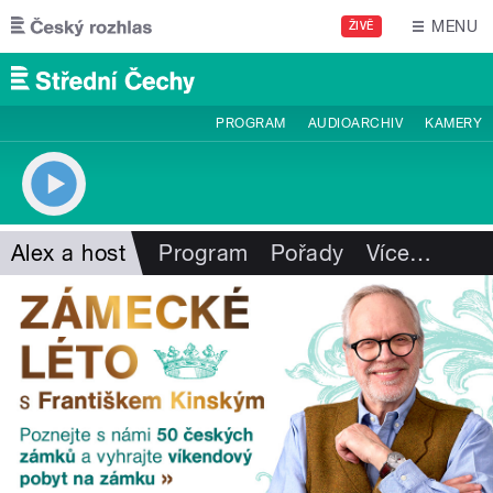
Přejít k hlavnímu obsahu
MENU
ŽIVĚ
PROGRAM
AUDIOARCHIV
KAMERY
Alex a host
Program
Pořady
Více
…