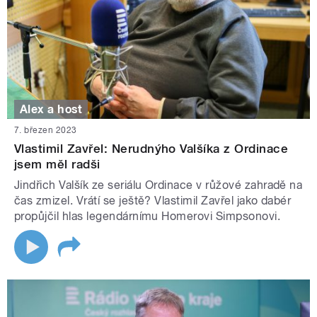
Alex a host
7. březen 2023
Vlastimil Zavřel: Nerudnýho Valšíka z Ordinace
jsem měl radši
Jindřich Valšík ze seriálu Ordinace v růžové zahradě na
čas zmizel. Vrátí se ještě? Vlastimil Zavřel jako dabér
propůjčil hlas legendárnímu Homerovi Simpsonovi.