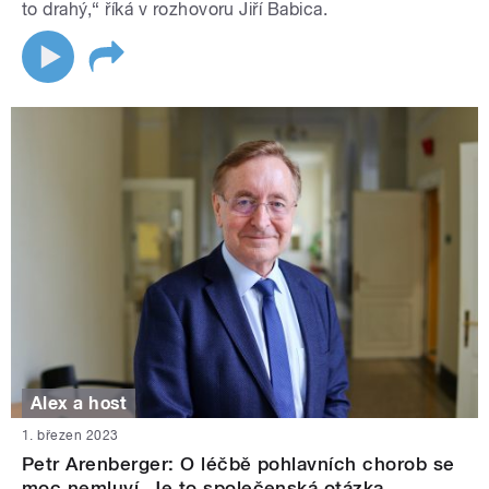
to drahý,“ říká v rozhovoru Jiří Babica.
Alex a host
1. březen 2023
Petr Arenberger: O léčbě pohlavních chorob se
moc nemluví. Je to společenská otázka