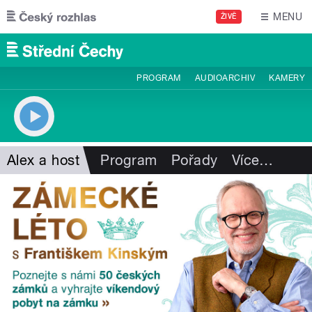
Přejít k hlavnímu obsahu
MENU
ŽIVĚ
PROGRAM
AUDIOARCHIV
KAMERY
Alex a host
Program
Pořady
Více
…