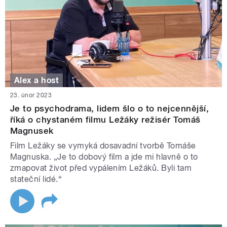
Alex a host
23. únor 2023
Je to psychodrama, lidem šlo o to nejcennější,
říká o chystaném filmu Ležáky režisér Tomáš
Magnusek
Film Ležáky se vymyká dosavadní tvorbě Tomáše
Magnuska. „Je to dobový film a jde mi hlavně o to
zmapovat život před vypálením Ležáků. Byli tam
stateční lidé.“