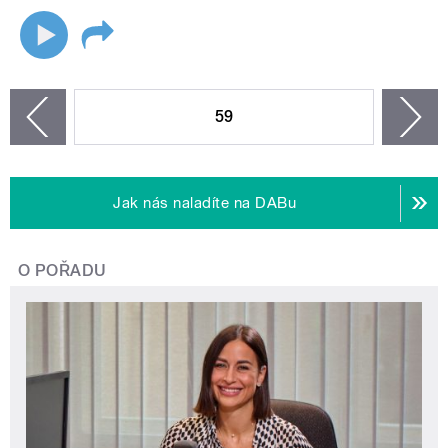
STRÁNKY
59
n
zí
Jak nás naladíte na DABu
O POŘADU