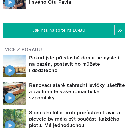
i svého Otu Pavla
Jak nás naladíte na DABu
VÍCE Z POŘADU
Pokud jste při stavbě domu nemysleli
na bazén, postavit ho můžete
i dodatečně
Renovací staré zahradní lavičky ušetříte
a zachráníte vaše romantické
vzpomínky
Speciální fólie proti prorůstání travin a
plevele by měla být součástí každého
plotu. Má jednoduchou