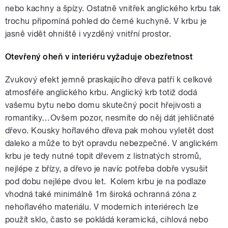
nebo kachny a špízy. Ostatně vnitřek anglického krbu tak
trochu připomíná pohled do černé kuchyně. V krbu je
jasně vidět ohniště i vyzděný vnitřní prostor.
Otevřený oheň v interiéru vyžaduje obezřetnost
Zvukový efekt jemně praskajícího dřeva patří k celkové
atmosféře anglického krbu. Anglický krb totiž dodá
vašemu bytu nebo domu skutečný pocit hřejivosti a
romantiky…Ovšem pozor, nesmíte do něj dát jehličnaté
dřevo. Kousky hořlavého dřeva pak mohou vyletět dost
daleko a může to být opravdu nebezpečné. V anglickém
krbu je tedy nutné topit dřevem z listnatých stromů,
nejlépe z břízy, a dřevo je navíc potřeba dobře vysušit
pod dobu nejlépe dvou let. Kolem krbu je na podlaze
vhodná také minimálně 1m široká ochranná zóna z
nehořlavého materiálu. V moderních interiérech lze
použít sklo, často se pokládá keramická, cihlová nebo