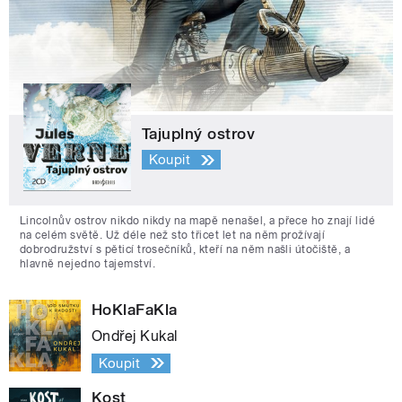
Tajuplný ostrov
Koupit
Lincolnův ostrov nikdo nikdy na mapě nenašel, a přece ho znají lidé
na celém světě. Už déle než sto třicet let na něm prožívají
dobrodružství s pěticí trosečníků, kteří na něm našli útočiště, a
hlavně nejedno tajemství.
HoKlaFaKla
Ondřej Kukal
Koupit
Kost