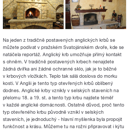
Na jeden z tradičně postavených anglických krbů se
můžete podívat v pražském Svatojánském dvoře, kde se
natáčela reportáž. Anglický krb umožňuje přímý kontakt
s ohněm. V tradičně postavených krbech nenajdete
žádná dvířka ani žádné ochranné sklo, jak je to běžné
v krbových vložkách. Teplo tak sálá doslova do morku
kosti. V Anglii je tento typ otevřených krbů oblíbený
dodnes. Anglické krby vznikly v selských staveních na
přelomu 18. a 19. st. a tento typ krbu najdete téměř
v každé anglické domácnosti. Ostatně důvod, proč tento
typ otevřeného krbu původně vznikl v selských
staveních, je jednoduchý - hlavní myšlenka byla propojit
funkčnost a krásu. Můžeme tu na rožni připravovat i kýtu