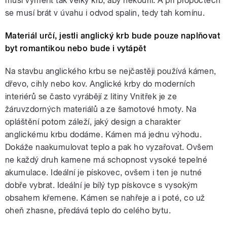
musí vyměřit tak velký krb, aby nekouřil. A při propočtech
se musí brát v úvahu i odvod spalin, tedy tah komínu.
Materiál určí, jestli anglický krb bude pouze naplňovat
byt romantikou nebo bude i vytápět
Na stavbu anglického krbu se nejčastěji používá kámen,
dřevo, cihly nebo kov. Anglické krby do moderních
interiérů se často vyrábějí z litiny Vnitřek je ze
žáruvzdorných materiálů a ze šamotové hmoty. Na
opláštění potom záleží, jaký design a charakter
anglickému krbu dodáme. Kámen má jednu výhodu.
Dokáže naakumulovat teplo a pak ho vyzařovat. Ovšem
ne každý druh kamene má schopnost vysoké tepelné
akumulace. Ideální je pískovec, ovšem i ten je nutné
dobře vybrat. Ideální je bílý typ pískovce s vysokým
obsahem křemene. Kámen se nahřeje a i poté, co už
oheň zhasne, předává teplo do celého bytu.