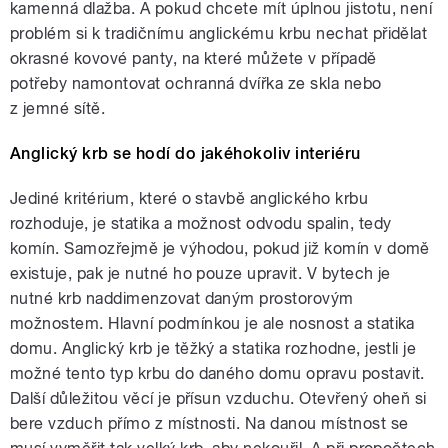
kamenná dlažba. A pokud chcete mít úplnou jistotu, není
problém si k tradičnímu anglickému krbu nechat přidělat
okrasné kovové panty, na které můžete v případě
potřeby namontovat ochranná dvířka ze skla nebo
z jemné sítě.
Anglický krb se hodí do jakéhokoliv interiéru
Jediné kritérium, které o stavbě anglického krbu
rozhoduje, je statika a možnost odvodu spalin, tedy
komín. Samozřejmě je výhodou, pokud již komín v domě
existuje, pak je nutné ho pouze upravit. V bytech je
nutné krb naddimenzovat daným prostorovým
možnostem. Hlavní podmínkou je ale nosnost a statika
domu. Anglický krb je těžký a statika rozhodne, jestli je
možné tento typ krbu do daného domu opravu postavit.
Další důležitou věcí je přísun vzduchu. Otevřený oheň si
bere vzduch přímo z místnosti. Na danou místnost se