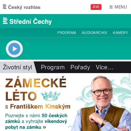
Přejít k hlavnímu obsahu
MENU
ŽIVĚ
PROGRAM
AUDIOARCHIV
KAMERY
Životní styl
Program
Pořady
Více
…