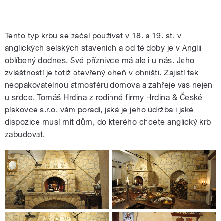
Tento typ krbu se začal používat v 18. a 19. st. v
anglických selských staveních a od té doby je v Anglii
oblíbený dodnes. Své příznivce má ale i u nás. Jeho
zvláštností je totiž otevřený oheň v ohništi. Zajistí tak
neopakovatelnou atmosféru domova a zahřeje vás nejen
u srdce. Tomáš Hrdina z rodinné firmy Hrdina & České
pískovce s.r.o. vám poradí, jaká je jeho údržba i jaké
dispozice musí mít dům, do kterého chcete anglický krb
zabudovat.