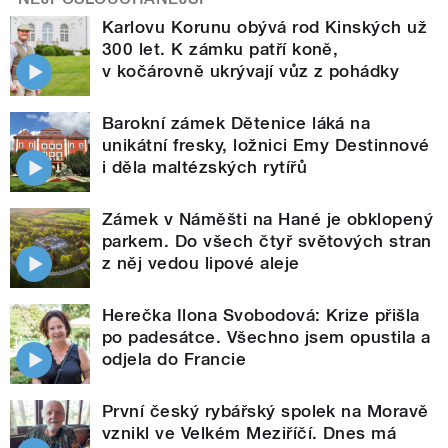
Karlovu Korunu obývá rod Kinských už
300 let. K zámku patří koně,
v kočárovně ukrývají vůz z pohádky
Barokní zámek Dětenice láká na
unikátní fresky, ložnici Emy Destinnové
i děla maltézských rytířů
Zámek v Náměšti na Hané je obklopený
parkem. Do všech čtyř světových stran
z něj vedou lipové aleje
Herečka Ilona Svobodová: Krize přišla
po padesátce. Všechno jsem opustila a
odjela do Francie
První český rybářský spolek na Moravě
vznikl ve Velkém Meziříčí. Dnes má