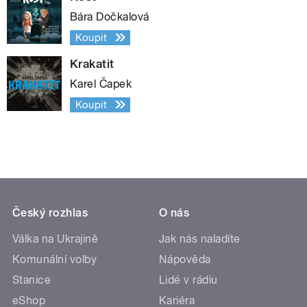
Bára Dočkalová
Koupit
Krakatit
Karel Čapek
Koupit
Český rozhlas
O nás
Válka na Ukrajině
Jak nás naladíte
Komunální volby
Nápověda
Stanice
Lidé v rádiu
eShop
Kariéra