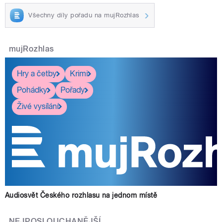
Všechny díly pořadu na mujRozhlas
mujRozhlas
Hry a četby
Krimi
Pohádky
Pořady
Živé vysílání
Audiosvět Českého rozhlasu na jednom místě
NEJPOSLOUCHANĚJŠÍ