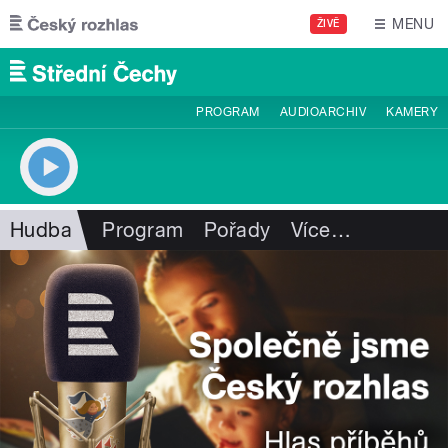
Přejít k hlavnímu obsahu
MENU
ŽIVĚ
PROGRAM
AUDIOARCHIV
KAMERY
Hudba
Program
Pořady
Více
…