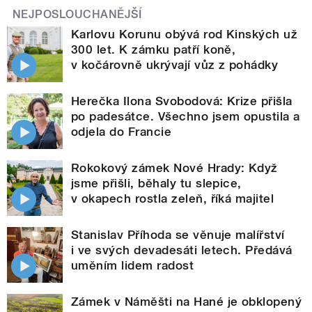
NEJPOSLOUCHANĚJŠÍ
Karlovu Korunu obývá rod Kinských už
300 let. K zámku patří koně,
v kočárovně ukrývají vůz z pohádky
Herečka Ilona Svobodová: Krize přišla
po padesátce. Všechno jsem opustila a
odjela do Francie
Rokokový zámek Nové Hrady: Když
jsme přišli, běhaly tu slepice,
v okapech rostla zeleň, říká majitel
Stanislav Příhoda se věnuje malířství
i ve svých devadesáti letech. Předává
uměním lidem radost
Zámek v Náměšti na Hané je obklopený