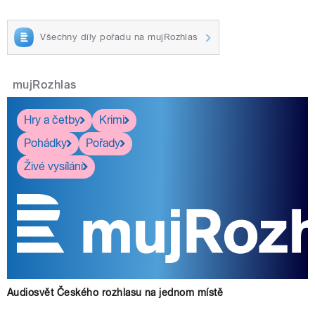
Všechny díly pořadu na mujRozhlas
mujRozhlas
Hry a četby
Krimi
Pohádky
Pořady
Živé vysílání
Audiosvět Českého rozhlasu na jednom místě