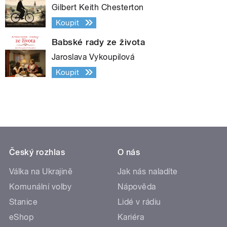
Gilbert Keith Chesterton
Koupit
Babské rady ze života
Jaroslava Vykoupilová
Koupit
Český rozhlas
O nás
Válka na Ukrajině
Jak nás naladíte
Komunální volby
Nápověda
Stanice
Lidé v rádiu
eShop
Kariéra