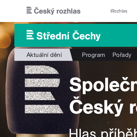
Přejít k hlavnímu obsahu
iRozhlas
Aktuální dění
Program
Pořady