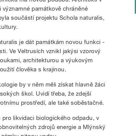
ky i významné památkově chráněné
yla součástí projektu Schola naturalis,
ultury.
turalis je dát památkám novou funkci -
sti. Ve Veltrusích vznikl jakýsi vzorový
, loukami, architekturou a výukovým
oužití člověka s krajinou.
kologie by v něm měli získat hlavně žáci
ysokých škol. Uvidí třeba, že zdejší
votnímu prostředí, ale také soběstačné.
 pro likvidaci biologického odpadu, v
obnovitelných zdrojů energie a Mlýnský