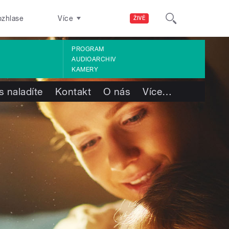
ozhlase
Více
ŽIVĚ
PROGRAM
AUDIOARCHIV
KAMERY
s naladíte
Kontakt
O nás
Více
…