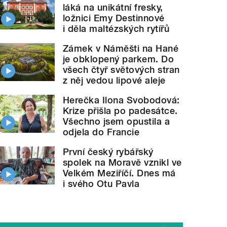
láká na unikátní fresky,
ložnici Emy Destinnové
i děla maltézských rytířů
Zámek v Náměšti na Hané
je obklopený parkem. Do
všech čtyř světových stran
z něj vedou lipové aleje
Herečka Ilona Svobodová:
Krize přišla po padesátce.
Všechno jsem opustila a
odjela do Francie
První český rybářský
spolek na Moravě vznikl ve
Velkém Meziříčí. Dnes má
i svého Otu Pavla