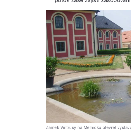
potok zase zajistí zásobován
Zámek Veltrusy na Mělnicku otevřel výstavu