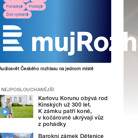
Pohádky
Pořady
Živé vysílání
Audiosvět Českého rozhlasu na jednom místě
NEJPOSLOUCHANĚJŠÍ
Karlovu Korunu obývá rod
Kinských už 300 let.
K zámku patří koně,
v kočárovně ukrývají vůz
z pohádky
Barokní zámek Dětenice