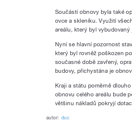
Součástí obnovy byla také opr
ovce a skleníku. Využití vše
areálu, který byl vybudovaný 
Nyní se hlavní pozornost sta
který byl rovněž poškozen po
současné době zavřený, oprav
budovy, přichystána je obnova
Kraji a státu poměrně dlouho
obnovu celého areálu bude p
většinu nákladů pokryjí dota
autor:
duc