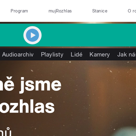
Program
mujRozhlas
Stanice
O r
Audioarchiv
Playlisty
Lidé
Kamery
Jak ná