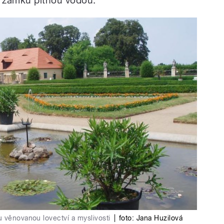
í zámku pitnou vodou.
 věnovanou lovectví a myslivosti
|
foto:
Jana Huzilová