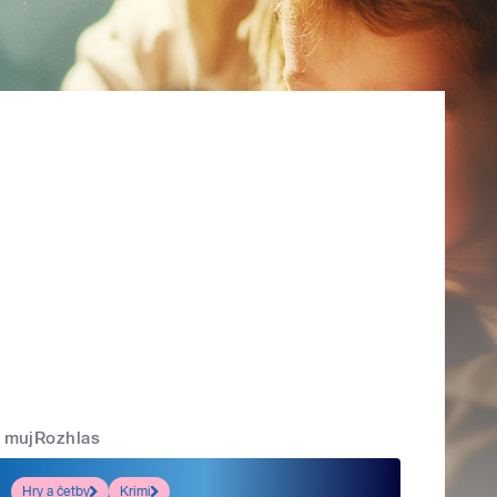
mujRozhlas
Hry a četby
Krimi