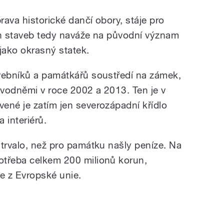
ava historické dančí obory, stáje pro
ch staveb tedy naváže na původní význam
jako okrasný statek.
vebníků a památkářů soustředí na zámek,
vodněmi v roce 2002 a 2013. Ten je v
ené je zatím jen severozápadní křídlo
 interiérů.
 trvalo, než pro památku našly peníze. Na
otřeba celkem 200 milionů korun,
ce z Evropské unie.