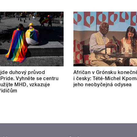
 jde duhový průvod
Afričan v Grónsku konečn
Pride. Vyhněte se centru
i česky: Tété-Michel Kpom
užijte MHD, vzkazuje
jeho neobyčejná odysea
 řidičům