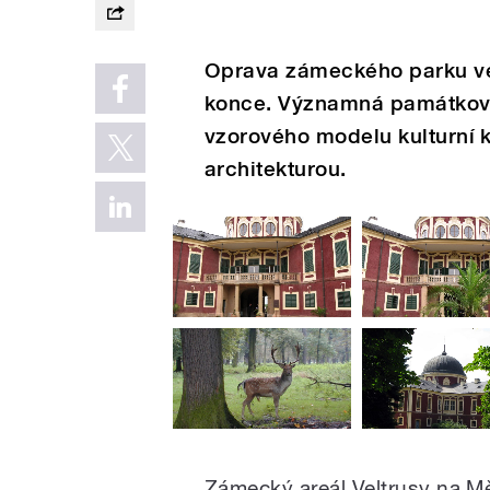
Oprava zámeckého parku ve 
konce. Významná památkově 
vzorového modelu kulturní kr
architekturou.
Zámecký areál Veltrusy na M