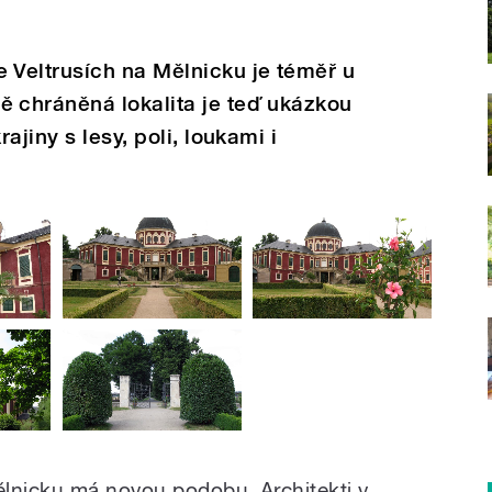
Veltrusích na Mělnicku je téměř u
chráněná lokalita je teď ukázkou
ajiny s lesy, poli, loukami i
ělnicku má novou podobu. Architekti v