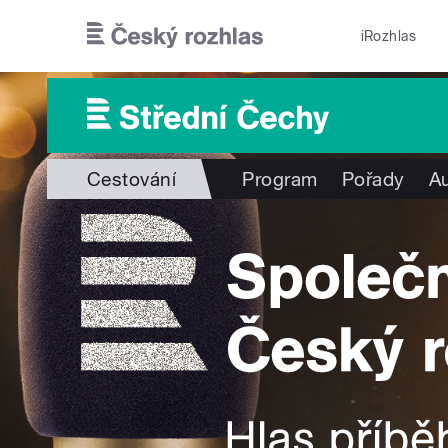
Přejít k hlavnímu obsahu
iRozhlas
Cestování
Program
Pořady
Au