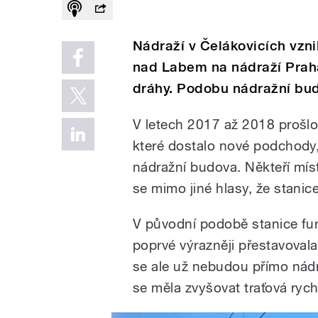
Nádraží v Čelákovicích vzni
nad Labem na nádraží Prah
dráhy. Podobu nádražní bud
V letech 2017 až 2018 prošlo 
které dostalo nové podchody,
nádražní budova. Někteří míst
se mimo jiné hlasy, že stanic
V původní podobě stanice fun
poprvé výrazněji přestavoval
se ale už nebudou přímo nádr
se měla zvyšovat traťová rych