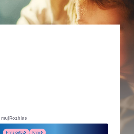
mujRozhlas
Hry a četby
Krimi