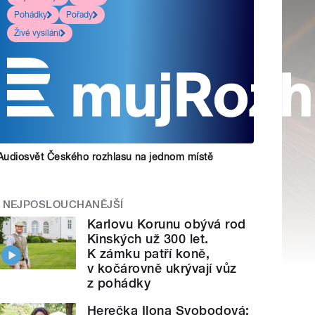
Pohádky
Pořady
Živé vysílání
Audiosvět Českého rozhlasu na jednom místě
NEJPOSLOUCHANĚJŠÍ
Karlovu Korunu obývá rod
Kinských už 300 let.
K zámku patří koně,
v kočárovně ukrývají vůz
z pohádky
Herečka Ilona Svobodová: