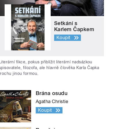
Setkání s
Karlem Čapkem
Koupit
Literární fikce, pokus přiblížit literární nadsázkou
spisovatele, filozofa, ale hlavně člověka Karla Čapka
trochu jinou formou.
Brána osudu
Agatha Christie
Koupit