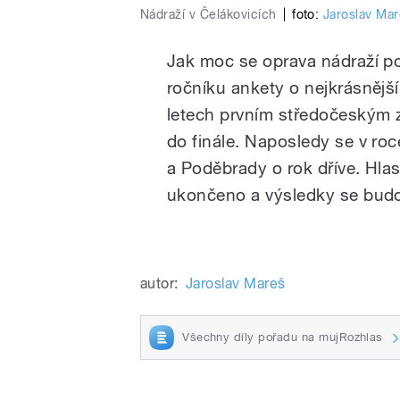
Nádraží v Čelákovicích
|
foto:
Jaroslav Ma
Jak moc se oprava nádraží pod
ročníku ankety o nejkrásnější
letech prvním středočeským z
do finále. Naposledy se v roc
a Poděbrady o rok dříve. Hlas
ukončeno a výsledky se budo
autor:
Jaroslav Mareš
Všechny díly pořadu na mujRozhlas