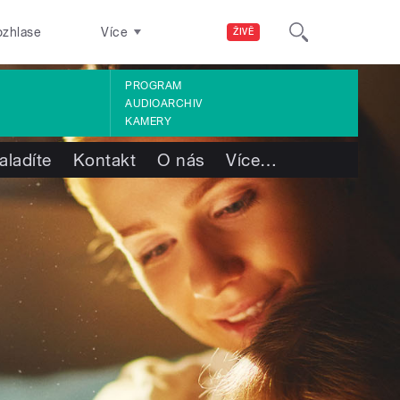
ozhlase
Více
ŽIVĚ
PROGRAM
AUDIOARCHIV
KAMERY
aladíte
Kontakt
O nás
Více
…