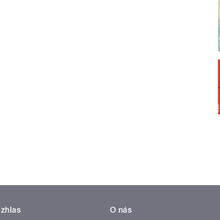
zhlas
O nás