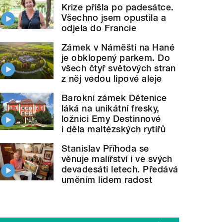
Krize přišla po padesátce.
Všechno jsem opustila a
odjela do Francie
Zámek v Náměšti na Hané
je obklopený parkem. Do
všech čtyř světových stran
z něj vedou lipové aleje
Barokní zámek Dětenice
láká na unikátní fresky,
ložnici Emy Destinnové
i děla maltézských rytířů
Stanislav Příhoda se
věnuje malířství i ve svých
devadesáti letech. Předává
uměním lidem radost