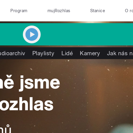
Program
mujRozhlas
Stanice
O r
dioarchiv
Playlisty
Lidé
Kamery
Jak nás n