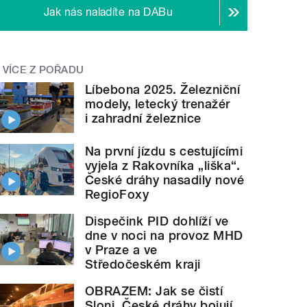
Jak nás naladíte na DABu
VÍCE Z POŘADU
Líbebona 2025. Železniční
modely, letecký trenažér
i zahradní železnice
Na první jízdu s cestujícími
vyjela z Rakovníka „liška“.
České dráhy nasadily nové
RegioFoxy
Dispečink PID dohlíží ve
dne v noci na provoz MHD
v Praze a ve
Středočeském kraji
OBRAZEM: Jak se čistí
Sloni. České dráhy bojují