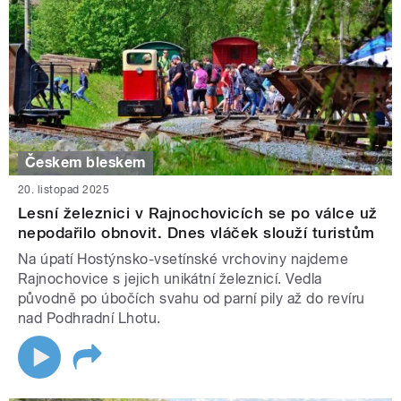
Českem bleskem
20. listopad 2025
Lesní železnici v Rajnochovicích se po válce už
nepodařilo obnovit. Dnes vláček slouží turistům
Na úpatí Hostýnsko-vsetínské vrchoviny najdeme
Rajnochovice s jejich unikátní železnicí. Vedla
původně po úbočích svahu od parní pily až do revíru
nad Podhradní Lhotu.