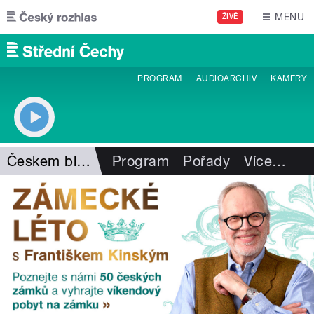
Přejít k hlavnímu obsahu
MENU
ŽIVĚ
PROGRAM
AUDIOARCHIV
KAMERY
Českem bleskem
Program
Pořady
Více
…