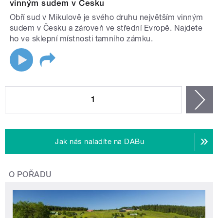
vinným sudem v Česku
Obří sud v Mikulově je svého druhu největším vinným
sudem v Česku a zároveň ve střední Evropě. Najdete
ho ve sklepní místnosti tamního zámku.
STRÁNKY
1
n
Jak nás naladíte na DABu
O POŘADU