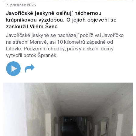
7. prosinec 2025
Javoříčské jeskyně oslňují nádhernou
krápníkovou výzdobou. O jejich objevení se
zasloužil Vilém Švec
Javoříčské jeskyně se nacházejí poblíž vsi Javoříčko
na střední Moravě, asi 10 kilometrů západně od
Litovle. Podzemní chodby, průrvy a skalní dómy
vytvořil potok Špraněk.