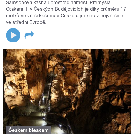
Samsonova kašna uprostřed náměstí Přemysla
Otakara II. v Českých Budějovicích je díky průměru 17
metrů největší kašnou v Česku a jednou z největších
ve střední Evropě.
Českem bleskem