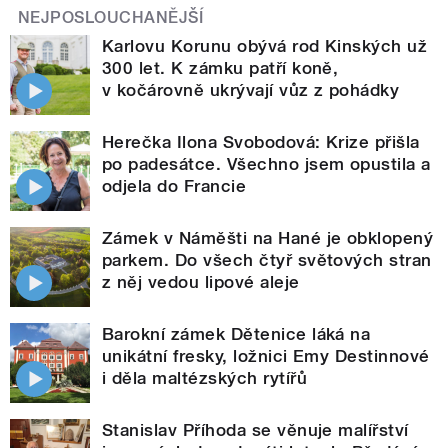
NEJPOSLOUCHANĚJŠÍ
Karlovu Korunu obývá rod Kinských už
300 let. K zámku patří koně,
v kočárovně ukrývají vůz z pohádky
Herečka Ilona Svobodová: Krize přišla
po padesátce. Všechno jsem opustila a
odjela do Francie
Zámek v Náměšti na Hané je obklopený
parkem. Do všech čtyř světových stran
z něj vedou lipové aleje
Barokní zámek Dětenice láká na
unikátní fresky, ložnici Emy Destinnové
i děla maltézských rytířů
Stanislav Příhoda se věnuje malířství