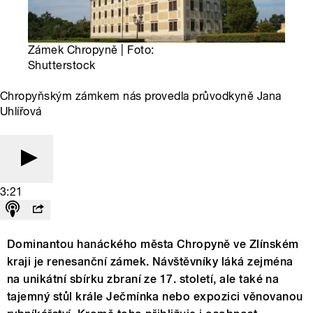
Zámek Chropyně | Foto:
Shutterstock
Chropyňským zámkem nás provedla průvodkyně Jana
Uhlířová
3:21
Dominantou hanáckého města Chropyně ve Zlínském
kraji je renesanční zámek. Návštěvníky láká zejména
na unikátní sbírku zbraní ze 17. století, ale také na
tajemný stůl krále Ječmínka nebo expozici věnovanou