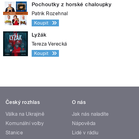
Pochoutky z horské chaloupky
Patrik Rozehnal
Koupit
Lyžák
Tereza Verecká
Koupit
Český rozhlas
O nás
Válka na Ukrajině
Jak nás naladíte
Komunální volby
Nápověda
Stanice
Lidé v rádiu