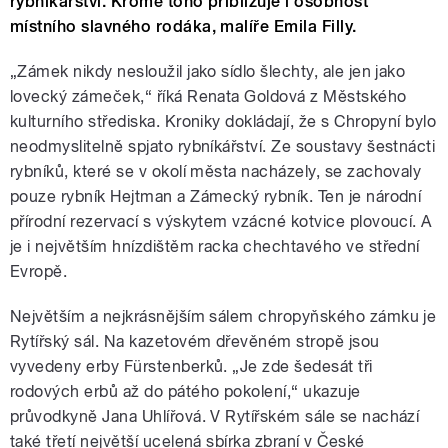
rybníkářství. Kromě toho přibližuje i osobnost
místního slavného rodáka, malíře Emila Filly.
„Zámek nikdy nesloužil jako sídlo šlechty, ale jen jako
lovecký zámeček,“ říká Renata Goldová z Městského
kulturního střediska. Kroniky dokládají, že s Chropyní bylo
neodmyslitelně spjato rybníkářství. Ze soustavy šestnácti
rybníků, které se v okolí města nacházely, se zachovaly
pouze rybník Hejtman a Zámecký rybník. Ten je národní
přírodní rezervací s výskytem vzácné kotvice plovoucí. A
je i největším hnízdištěm racka chechtavého ve střední
Evropě.
Největším a nejkrásnějším sálem chropyňského zámku je
Rytířský sál. Na kazetovém dřevěném stropě jsou
vyvedeny erby Fürstenberků. „Je zde šedesát tři
rodových erbů až do pátého pokolení,“ ukazuje
průvodkyně Jana Uhlířová. V Rytířském sále se nachází
také třetí největší ucelená sbírka zbraní v České