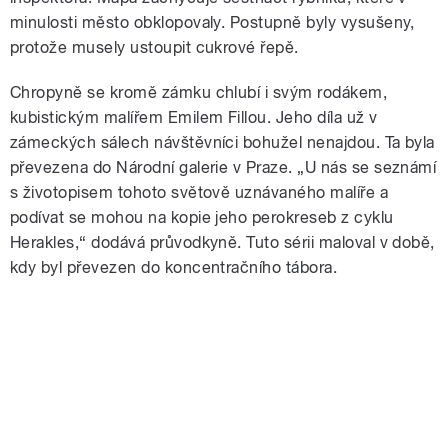
minulosti město obklopovaly. Postupně byly vysušeny,
protože musely ustoupit cukrové řepě.
Chropyně se kromě zámku chlubí i svým rodákem,
kubistickým malířem Emilem Fillou. Jeho díla už v
zámeckých sálech návštěvníci bohužel nenajdou. Ta byla
převezena do Národní galerie v Praze. „U nás se seznámí
s životopisem tohoto světově uznávaného malíře a
podívat se mohou na kopie jeho perokreseb z cyklu
Herakles,“ dodává průvodkyně. Tuto sérii maloval v době,
kdy byl převezen do koncentračního tábora.