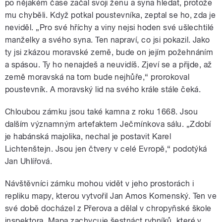
po nějakém čase začal svoji ženu a syna hledat, protože
mu chyběli. Když potkal poustevníka, zeptal se ho, zda je
neviděl. „Pro své hříchy a viny nejsi hoden své ušlechtilé
manželky a svého syna. Ten napraví, co jsi pokazil. Jako
ty jsi zkázou moravské země, bude on jejím požehnáním
a spásou. Ty ho nenajdeš a neuvidíš. Zjeví se a přijde, až
země moravská na tom bude nejhůře,“ prorokoval
poustevník. A moravský lid na svého krále stále čeká.
Chloubou zámku jsou také kamna z roku 1668. Jsou
dalším významným artefaktem Ječmínkova sálu. „Zdobí
je habánská majolika, nechal je postavit Karel
Lichtenštejn. Jsou jen čtvery v celé Evropě,“ podotýká
Jan Uhlířová.
Návštěvníci zámku mohou vidět v jeho prostorách i
repliku mapy, kterou vytvořil Jan Amos Komenský. Ten ve
své době docházel z Přerova a dělal v chropyňské škole
inspektora. Mapa zachycuje šestnáct rybníků, které v