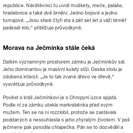
republice. Návštěvníci tu uvidí muškety, meče, palaše,
hradebnice a také dvě brnění. Jedno bojové a jedno
turnajové. „Jsou staré čtyři sta a pět set let a váží téměř
padesát kilo,“ přibližuje průvodkyně.
Morava na Ječmínka stále čeká
Dalším významným prostorem zámku je Ječmínkův sál.
Jeho dominantou je masivní kulatý stůl. Deska stolu je
zdobena intarzií. „Je to tak zvané dřevo ve dřevě,“
vysvětluje průvodkyně.
Pověst o králi Ječmínkovi je s Chropyní úzce spjatá.
Podle ní ze zámku utekla markraběnka před svým
mužem. Ten se na ni rozzlobil, protože se zastávala
poddaných a nesouhlasila s jeho zhýralým životem. V poli
ječmene pak porodila chlapečka. Pán se to dozvěděl a