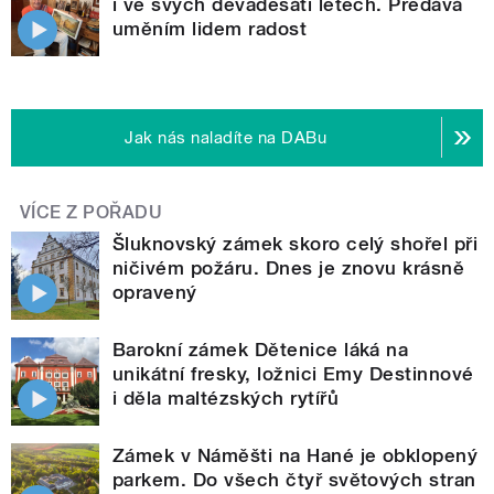
i ve svých devadesáti letech. Předává
uměním lidem radost
Jak nás naladíte na DABu
VÍCE Z POŘADU
Šluknovský zámek skoro celý shořel při
ničivém požáru. Dnes je znovu krásně
opravený
Barokní zámek Dětenice láká na
unikátní fresky, ložnici Emy Destinnové
i děla maltézských rytířů
Zámek v Náměšti na Hané je obklopený
parkem. Do všech čtyř světových stran