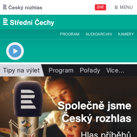
Přejít k hlavnímu obsahu
MENU
ŽIVĚ
PROGRAM
AUDIOARCHIV
KAMERY
Tipy na výlet
Program
Pořady
Více
…