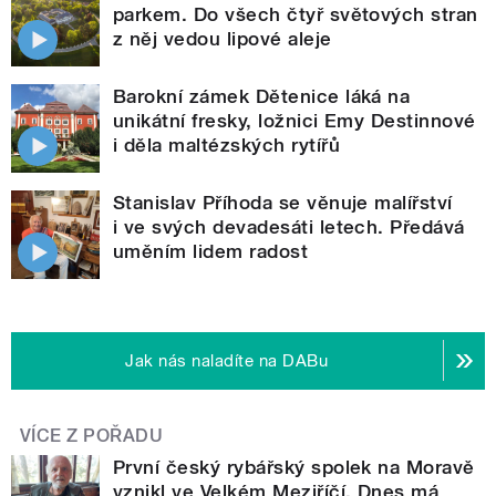
parkem. Do všech čtyř světových stran
z něj vedou lipové aleje
Barokní zámek Dětenice láká na
unikátní fresky, ložnici Emy Destinnové
i děla maltézských rytířů
Stanislav Příhoda se věnuje malířství
i ve svých devadesáti letech. Předává
uměním lidem radost
Jak nás naladíte na DABu
VÍCE Z POŘADU
První český rybářský spolek na Moravě
vznikl ve Velkém Meziříčí. Dnes má