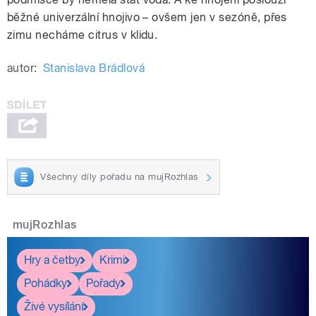
běžné univerzální hnojivo – ovšem jen v sezóně, přes
zimu necháme citrus v klidu.
autor:
Stanislava Brádlová
Všechny díly pořadu na mujRozhlas
mujRozhlas
Hry a četby
Krimi
Pohádky
Pořady
Živé vysílání