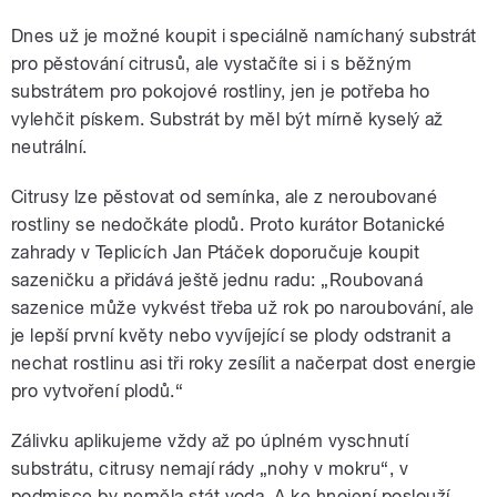
Dnes už je možné koupit i speciálně namíchaný substrát
pro pěstování citrusů, ale vystačíte si i s běžným
substrátem pro pokojové rostliny, jen je potřeba ho
vylehčit pískem. Substrát by měl být mírně kyselý až
neutrální.
Citrusy lze pěstovat od semínka, ale z neroubované
rostliny se nedočkáte plodů. Proto kurátor Botanické
zahrady v Teplicích Jan Ptáček doporučuje koupit
sazeničku a přidává ještě jednu radu: „Roubovaná
sazenice může vykvést třeba už rok po naroubování, ale
je lepší první květy nebo vyvíjející se plody odstranit a
nechat rostlinu asi tři roky zesílit a načerpat dost energie
pro vytvoření plodů.“
Zálivku aplikujeme vždy až po úplném vyschnutí
substrátu, citrusy nemají rády „nohy v mokru“, v
podmisce by neměla stát voda. A ke hnojení poslouží