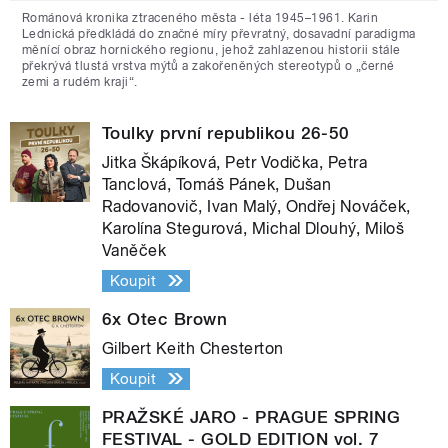
Románová kronika ztraceného města - léta 1945–1961. Karin
Lednická předkládá do značné míry převratný, dosavadní paradigma
měnící obraz hornického regionu, jehož zahlazenou historii stále
překrývá tlustá vrstva mýtů a zakořeněných stereotypů o „černé
zemi a rudém kraji“.
Toulky první republikou 26-50
Jitka Škápíková, Petr Vodička, Petra
Tanclová, Tomáš Pánek, Dušan
Radovanovič, Ivan Malý, Ondřej Nováček,
Karolína Stegurová, Michal Dlouhý, Miloš
Vaněček
Koupit
6x Otec Brown
Gilbert Keith Chesterton
Koupit
PRAŽSKÉ JARO - PRAGUE SPRING
FESTIVAL - GOLD EDITION vol. 7