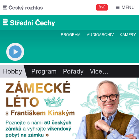
Přejít k hlavnímu obsahu
MENU
ŽIVĚ
PROGRAM
AUDIOARCHIV
KAMERY
Hobby
Program
Pořady
Více
…