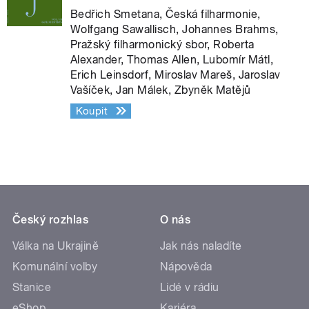
Bedřich Smetana, Česká filharmonie,
Wolfgang Sawallisch, Johannes Brahms,
Pražský filharmonický sbor, Roberta
Alexander, Thomas Allen, Lubomír Mátl,
Erich Leinsdorf, Miroslav Mareš, Jaroslav
Vašíček, Jan Málek, Zbyněk Matějů
Koupit
Český rozhlas
O nás
Válka na Ukrajině
Jak nás naladíte
Komunální volby
Nápověda
Stanice
Lidé v rádiu
eShop
Kariéra