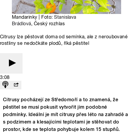
Mandarinky | Foto:
Stanislava
Brádlová
, Český rozhlas
Citrusy lze pěstovat doma od semínka, ale z neroubované
rostliny se nedočkáte plodů, říká pěstitel
3:08
Citrusy pocházejí ze Středomoří a to znamená, že
pěstitel se musí pokusit vytvořit jim podobné
podmínky. Ideální je mít citrusy přes léto na zahradě a
s podzimem a klesajícími teplotami je stěhovat do
prostor, kde se teplota pohybuje kolem 15 stupňů.