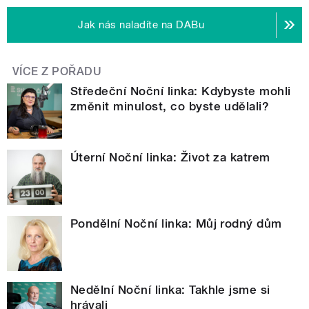
Jak nás naladíte na DABu
VÍCE Z POŘADU
Středeční Noční linka: Kdybyste mohli
změnit minulost, co byste udělali?
Úterní Noční linka: Život za katrem
Pondělní Noční linka: Můj rodný dům
Nedělní Noční linka: Takhle jsme si
hrávali