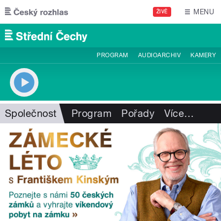
Přejít k hlavnímu obsahu
MENU
ŽIVĚ
PROGRAM
AUDIOARCHIV
KAMERY
Společnost
Program
Pořady
Více
…