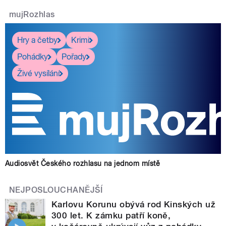
mujRozhlas
Hry a četby
Krimi
Pohádky
Pořady
Živé vysílání
Audiosvět Českého rozhlasu na jednom místě
NEJPOSLOUCHANĚJŠÍ
Karlovu Korunu obývá rod Kinských už
300 let. K zámku patří koně,