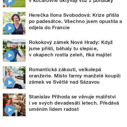
v kočárovně ukrývají vůz z pohádky
Herečka Ilona Svobodová: Krize přišla
po padesátce. Všechno jsem opustila a
odjela do Francie
Rokokový zámek Nové Hrady: Když
jsme přišli, běhaly tu slepice,
v okapech rostla zeleň, říká majitel
Romantická zákoutí, velkolepá
oranžerie. Místo farmy manželé koupili
zámek ve Světlé nad Sázavou
Stanislav Příhoda se věnuje malířství
i ve svých devadesáti letech. Předává
uměním lidem radost