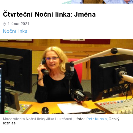
Čtvrteční Noční linka: Jména
4. únor 2021
Noční linka
Moderátorka Noční linky Jitka Lukešová
|
foto:
Petr Kubala
,
Český
rozhlas