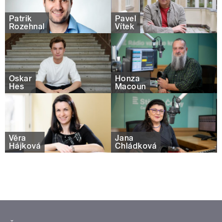
Patrik
Pavel
Rozehnal
Vítek
Oskar
Honza
Hes
Macoun
Věra
Jana
Hájková
Chládková