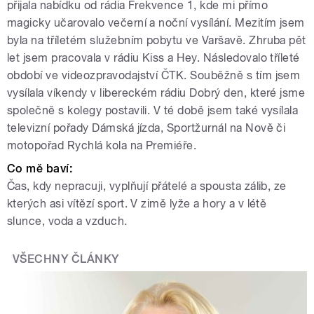
přijala nabídku od rádia Frekvence 1, kde mi přímo
magicky učarovalo večerní a noční vysílání. Mezitím jsem
byla na tříletém služebním pobytu ve Varšavě. Zhruba pět
let jsem pracovala v rádiu Kiss a Hey. Následovalo tříleté
období ve videozpravodajství ČTK. Souběžně s tím jsem
vysílala víkendy v libereckém rádiu Dobrý den, které jsme
společně s kolegy postavili. V té době jsem také vysílala
televizní pořady Dámská jízda, Sportžurnál na Nově či
motopořad Rychlá kola na Premiéře.
Co mě baví:
Čas, kdy nepracuji, vyplňují přátelé a spousta zálib, ze
kterých asi vítězí sport. V zimě lyže a hory a v létě
slunce, voda a vzduch.
VŠECHNY ČLÁNKY