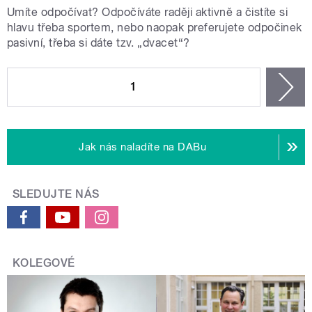
Umíte odpočívat? Odpočíváte raději aktivně a čistíte si
hlavu třeba sportem, nebo naopak preferujete odpočinek
pasivní, třeba si dáte tzv. „dvacet“?
STRÁNKY
1
n
Jak nás naladíte na DABu
SLEDUJTE NÁS
KOLEGOVÉ