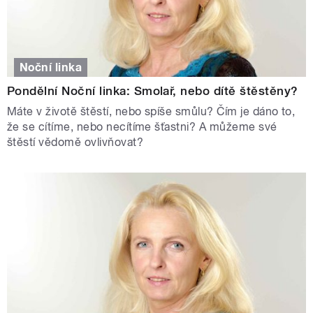
Noční linka
Pondělní Noční linka: Smolař, nebo dítě štěstěny?
Máte v životě štěstí, nebo spíše smůlu? Čím je dáno to,
že se cítíme, nebo necítíme šťastni? A můžeme své
štěstí vědomě ovlivňovat?