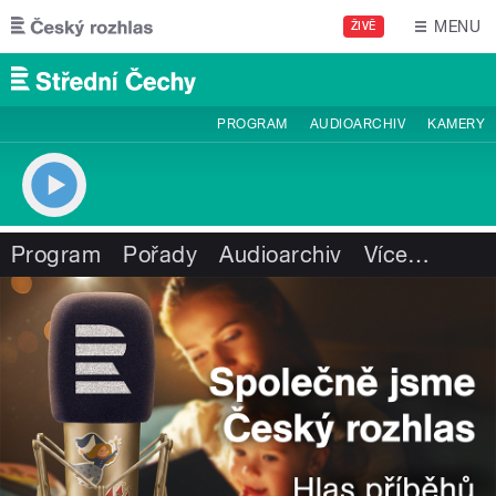
Přejít k hlavnímu obsahu
MENU
ŽIVĚ
PROGRAM
AUDIOARCHIV
KAMERY
Program
Pořady
Audioarchiv
Více
…