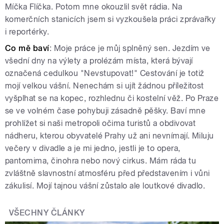
Míčka Flíčka. Potom mne okouzlil svět rádia. Na
komerčních stanicích jsem si vyzkoušela práci zprávařky
i reportérky.
Co mě baví
: Moje práce je můj splněný sen. Jezdím ve
všední dny na výlety a prolézám místa, která bývají
označená cedulkou "Nevstupovat!" Cestování je totiž
mojí velkou vášní. Nenechám si ujít žádnou příležitost
vyšplhat se na kopec, rozhlednu či kostelní věž. Po Praze
se ve volném čase pohybuji zásadně pěšky. Baví mne
prohlížet si naši metropoli očima turistů a obdivovat
nádheru, kterou obyvatelé Prahy už ani nevnímají. Miluju
večery v divadle a je mi jedno, jestli je to opera,
pantomima, činohra nebo nový cirkus. Mám ráda tu
zvláštně slavnostní atmosféru před představením i vůni
zákulisí. Mojí tajnou vášní zůstalo ale loutkové divadlo.
VŠECHNY ČLÁNKY