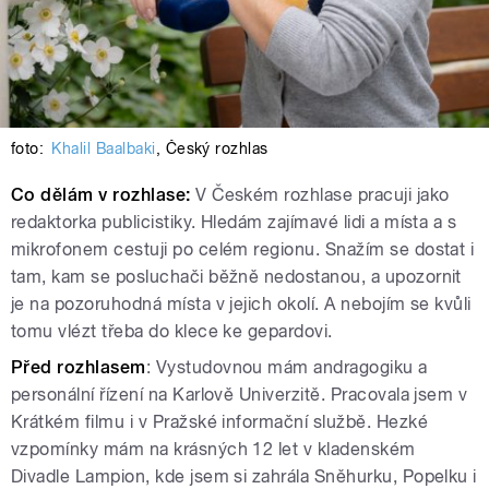
foto:
Khalil Baalbaki
,
Český rozhlas
Co dělám v rozhlase:
V Českém rozhlase pracuji jako
redaktorka publicistiky. Hledám zajímavé lidi a místa a s
mikrofonem cestuji po celém regionu. Snažím se dostat i
tam, kam se posluchači běžně nedostanou, a upozornit
je na pozoruhodná místa v jejich okolí. A nebojím se kvůli
tomu vlézt třeba do klece ke gepardovi.
Před rozhlasem
: Vystudovnou mám andragogiku a
personální řízení na Karlově Univerzitě. Pracovala jsem v
Krátkém filmu i v Pražské informační službě. Hezké
vzpomínky mám na krásných 12 let v kladenském
Divadle Lampion, kde jsem si zahrála Sněhurku, Popelku i