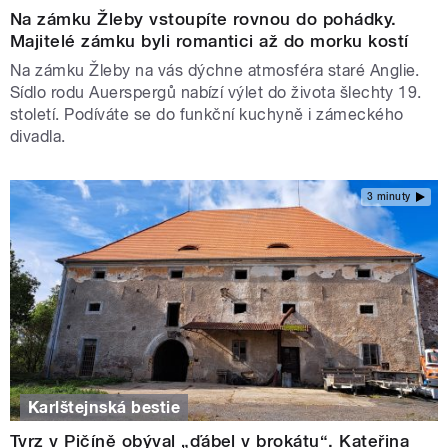
Na zámku Žleby vstoupíte rovnou do pohádky.
Majitelé zámku byli romantici až do morku kostí
Na zámku Žleby na vás dýchne atmosféra staré Anglie.
Sídlo rodu Auerspergů nabízí výlet do života šlechty 19.
století. Podíváte se do funkční kuchyně i zámeckého
divadla.
3 minuty
Karlštejnská bestie
Tvrz v Pičíně obýval „ďábel v brokátu“. Kateřina