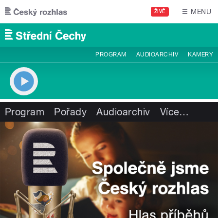
Přejít k hlavnímu obsahu
MENU
ŽIVĚ
PROGRAM
AUDIOARCHIV
KAMERY
Program
Pořady
Audioarchiv
Více
…