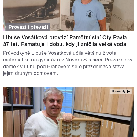
Provází i převáží
Libuše Vosátková provází Pamětní síní Oty Pavla
37 let. Pamatuje i dobu, kdy ji zničila velká voda
Průvodkyně Libuše Vosátková učila většinu života
matematiku na gymnáziu v Novém Strašecí. Převoznický
domek v Luhu pod Branovem se o prázdninách stává
jejím druhým domovem.
3 minuty