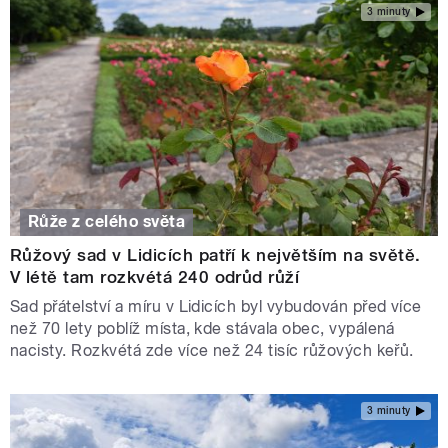
3 minuty
Růže z celého světa
Růžový sad v Lidicích patří k největším na světě.
V létě tam rozkvétá 240 odrůd růží
Sad přátelství a míru v Lidicích byl vybudován před více
než 70 lety poblíž místa, kde stávala obec, vypálená
nacisty. Rozkvétá zde více než 24 tisíc růžových keřů.
3 minuty