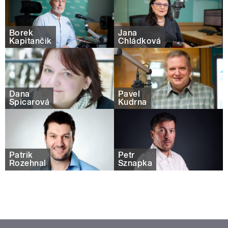
Borek
Jana
Kapitančik
Chládková
Dana
Pavel
Špicarová
Kudrna
Patrik
Petr
Rozehnal
Sznapka