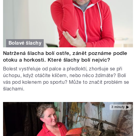
Bolavé šlachy
Natržená šlacha bolí ostře, zánět poznáme podle
otoku a horkosti. Které šlachy bolí nejvíc?
Bolest vystřeluje od palce a předloktí, zhoršuje se při
úchopu, když otáčíte klíčem, nebo něco ždímáte? Bolí
vás pod kolenem po sportu? Může to značit problém se
šlachami.
3 minuty