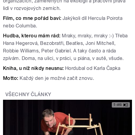
organizacích, zaměřených na ekologii a pracovní práva
lidí v rozvojových zemích.
Film, co mne pořád baví:
Jakýkoli díl Hercula Poirota
nebo Columba.
Hudba, kterou mám rád:
Mraky, mraky, mraky :-) Třeba
Hana Hegerová, Bezobratři, Beatles, Joni Mitchell,
Robbie Williams, Peter Gabriel. A taky často a ráda
zpívám. Doma, na ulici, v práci, u piána, v autě, všude.
Kniha, u níž nikdy neusnu:
Hordubal od Karla Čapka
Motto:
Každý den je možné začít znovu.
VŠECHNY ČLÁNKY
5 dílů