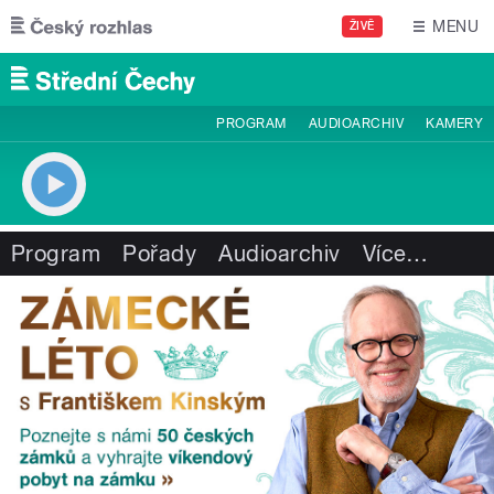
Přejít k hlavnímu obsahu
MENU
ŽIVĚ
PROGRAM
AUDIOARCHIV
KAMERY
Program
Pořady
Audioarchiv
Více
…