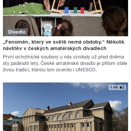
Divadlo
„Fenomén, který ve světě nemá obdoby.“ Několik
návštěv v českých amatérských divadlech
První ochotnické soubory u nás vznikaly už před dvěma
sty padesáti lety. České amatérské divadlo je přitom stále
živou tradicí, kterou loni ocenilo i UNESCO.
5 dílů