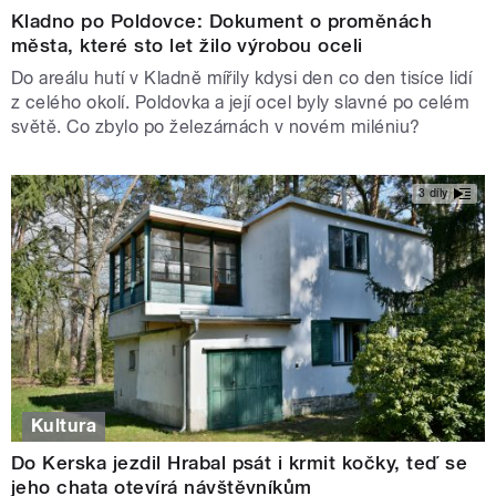
Kladno po Poldovce: Dokument o proměnách
města, které sto let žilo výrobou oceli
Do areálu hutí v Kladně mířily kdysi den co den tisíce lidí
z celého okolí. Poldovka a její ocel byly slavné po celém
světě. Co zbylo po železárnách v novém miléniu?
3 díly
Kultura
Do Kerska jezdil Hrabal psát i krmit kočky, teď se
jeho chata otevírá návštěvníkům