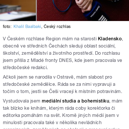
foto:
Khalil Baalbaki
,
Český rozhlas
V Českém rozhlase Region mám na starosti
Kladensko
,
obecně ve středních Čechách sleduji oblast sociální,
školství, zemědělství a životního prostředí. Do rozhlasu
jsem přišla z Mladé fronty DNES, kde jsem pracovala ve
středočeské redakci.
Ačkoli jsem se narodila v Ostravě, mám slabost pro
středočeské zemědělce. Ráda se za nimi vypravuji a
točím o tom, jestli se Češi vracejí k místním potravinám.
Vystudovala jsem
mediální studia a bohemistiku
, mám
tak blízko ke knihám, kterým ráda coby korektorka či
editorka pomáhám na svět. Kromě jiných médií jsem v
minulosti pracovala také v několika nevládních