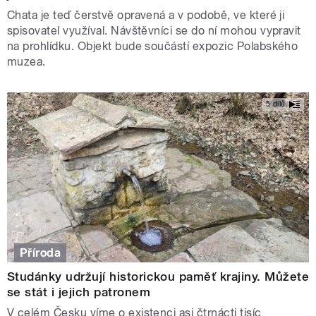
Chata je teď čerstvě opravená a v podobě, ve které ji
spisovatel využíval. Návštěvníci se do ní mohou vypravit
na prohlídku. Objekt bude součástí expozic Polabského
muzea.
5 dílů
Příroda
Studánky udržují historickou paměť krajiny. Můžete
se stát i jejich patronem
V celém Česku víme o existenci asi čtrnácti tisíc