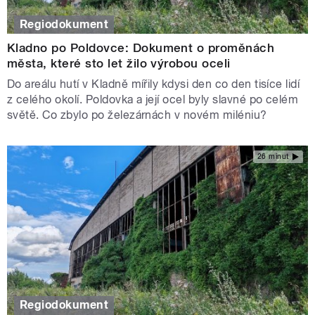
Regiodokument
Kladno po Poldovce: Dokument o proměnách
města, které sto let žilo výrobou oceli
Do areálu hutí v Kladně mířily kdysi den co den tisíce lidí
z celého okolí. Poldovka a její ocel byly slavné po celém
světě. Co zbylo po železárnách v novém miléniu?
26 minut
Regiodokument