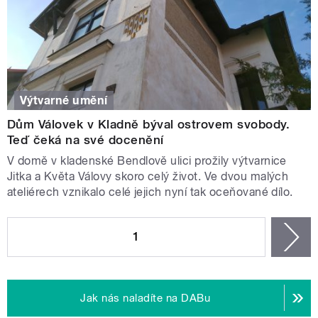
Výtvarné umění
Dům Válovek v Kladně býval ostrovem svobody.
Teď čeká na své docenění
V domě v kladenské Bendlově ulici prožily výtvarnice
Jitka a Květa Válovy skoro celý život. Ve dvou malých
ateliérech vznikalo celé jejich nyní tak oceňované dílo.
STRÁNKY
1
n
Jak nás naladíte na DABu