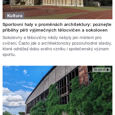
Kultura
Sportovní haly v proměnách architektury: poznejte
příběhy pěti výjimečných tělocvičen a sokoloven
Sokolovny a tělocvičny nikdy nebyly jen místem pro
cvičení. Často jde o architektonicky pozoruhodné stavby,
které odrážejí dobu svého vzniku i společenský význam
sportu.
26 minut