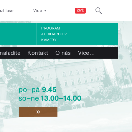
ozhlase
Více
ŽIVĚ
PROGRAM
AUDIOARCHIV
KAMERY
naladíte
Kontakt
O nás
Více
…