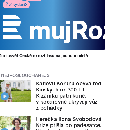
Živé vysílání
Audiosvět Českého rozhlasu na jednom místě
NEJPOSLOUCHANĚJŠÍ
Karlovu Korunu obývá rod
Kinských už 300 let.
K zámku patří koně,
v kočárovně ukrývají vůz
z pohádky
Herečka Ilona Svobodová:
Krize přišla po padesátce.