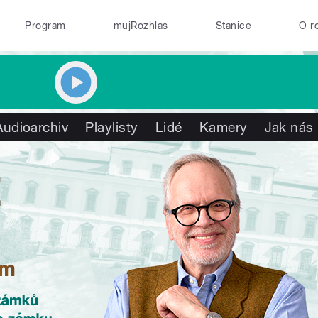
Program
mujRozhlas
Stanice
O r
Audioarchiv
Playlisty
Lidé
Kamery
Jak nás 