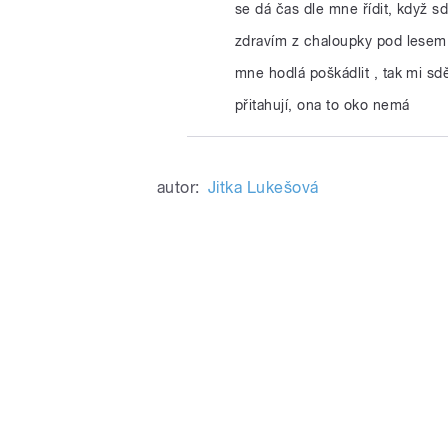
se dá čas dle mne řídit, když sd
zdravím z chaloupky pod lesem 
mne hodlá poškádlit , tak mi sděl
přitahují, ona to oko nemá
autor:
Jitka Lukešová