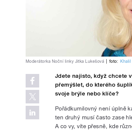
Moderátorka Noční linky Jitka Lukešová
|
foto:
Khalil
Jdete najisto, když chcete
přemýšlet, do kterého šuplí
svoje brýle nebo klíče?
Pořádkumilovný není úplně k
ten druhý musí často zase hle
A co vy, víte přesně, kde různ