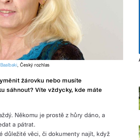
 Baalbaki
,
Český rozhlas
 vyměnit žárovku nebo musíte
ku sáhnout? Víte vždycky, kde máte
aždý. Někomu je prostě z hůry dáno, a
dat a pátrat.
é důležité věci, či dokumenty najít, když