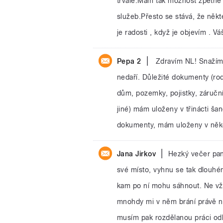
trvale.Mám tak možnost zpětně p
služeb.Přesto se stává, že něk
je radosti , když je objevím . V
|
Pepa 2
Zdravím NL! Snažím 
nedaří. Důležité dokumenty (rodn
dům, pozemky, pojistky, záruční
jiné) mám uloženy v třinácti š
dokumenty, mám uloženy v něko
|
Jana Jirkov
Hezký večer pan
své místo, vyhnu se tak dlouhém
kam po ní mohu sáhnout. Ne vžd
mnohdy mi v něm brání právě no
musím pak rozdělanou práci odlo