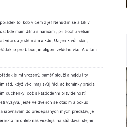
ořádek to, kdo v čem žije! Nenudím se a tak v
nost kde mám dílnu s nářadími, při trochu větším
t věci co ještě mám a kde, Už jen k vůli stáří,
řádek je pro blbce, inteligent zvládne vše! A o tom
.
ořádek je mi vrozený, paměť slouží a najdu i ty
mám rád, když věci mají svůj řád, ač komínky prádla
lám duchénky, což s každodenní pravidelností
sti vyzývá, ještě ve dveřích se otáčím a pokud
se a srovnávám do předepsaných mých představ, je
eraž-to mi chléb náš vezdejší na stůl dává, stejně