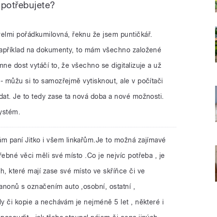
 potřebujete?
velmi pořádkumilovná, řeknu že jsem puntičkář.
 například na dokumenty, to mám všechno založené
mne dost vytáčí to, že všechno se digitalizuje a už
- můžu si to samozřejmě vytisknout, ale v počítači
dat. Je to tedy zase ta nová doba a nové možnosti.
ystém.
m paní Jitko i všem linkařům.Je to možná zajímavé
řebné věci měli své místo .Co je nejvíc potřeba , je
h, které mají zase své místo ve skříňce či ve
nonů s označením auto ,osobní, ostatní ,
ly či kopie a nechávám je nejméně 5 let , některé i