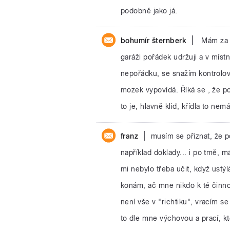
podobně jako já.
|
bohumír šternberk
Mám za p
garáži pořádek udržuji a v míst
nepořádku, se snažím kontrolova
mozek vypovídá. Říká se , že po
to je, hlavně klid, křídla to nemá
|
franz
musím se přiznat, že p
například doklady... i po tmě, 
mi nebylo třeba učit, když ustý
konám, ač mne nikdo k té činno
není vše v "richtiku", vracím 
to dle mne výchovou a prací, kt