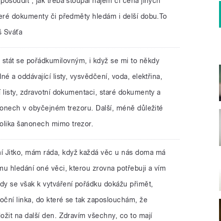
osoudit , jak třeba stoupal nájem či cena jiných
teré dokumenty či předměty hledám i delší dobu.To
áš Sváťa
stát se pořádkumilovným, i když se mi to někdy
é a oddávající listy, vysvědčení, voda, elektřina,
 listy, zdravotní dokumentaci, staré dokumenty a
anonech v obyčejném trezoru. Další, méně důležité
lika šanonech mimo trezor.
í Jitko, mám ráda, když každá věc u nás doma má
u hledání oné věci, kterou zrovna potřebuji a vím
y se však k vytváření pořádku dokážu přimět,
ční linka, do které se tak zaposlouchám, že
žit na další den. Zdravím všechny, co to mají