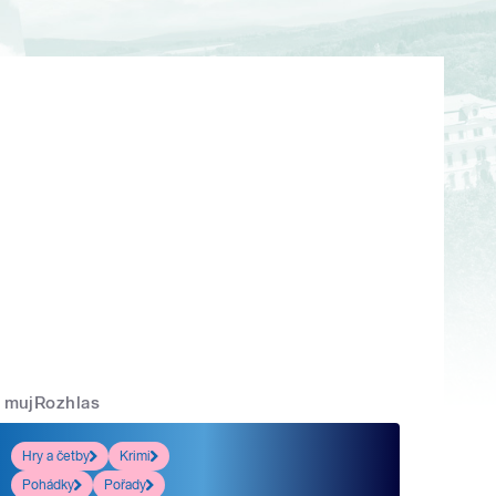
mujRozhlas
Hry a četby
Krimi
Pohádky
Pořady