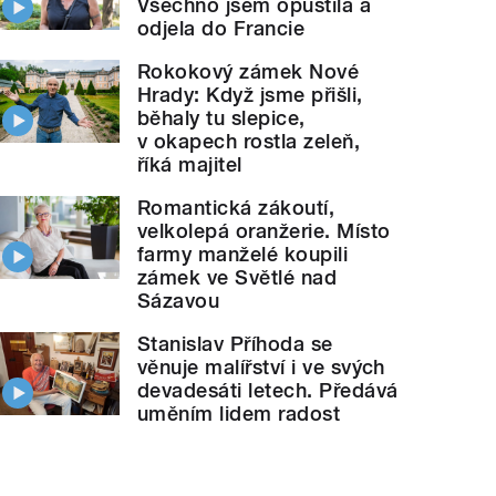
Všechno jsem opustila a
odjela do Francie
Rokokový zámek Nové
Hrady: Když jsme přišli,
běhaly tu slepice,
v okapech rostla zeleň,
říká majitel
Romantická zákoutí,
velkolepá oranžerie. Místo
farmy manželé koupili
zámek ve Světlé nad
Sázavou
Stanislav Příhoda se
věnuje malířství i ve svých
devadesáti letech. Předává
uměním lidem radost