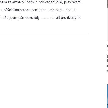
ělím zákazníkovi termín odevzdání díla, je to svaté,
v bílých karpatech pan franz , má paní , pokud
í, že jsem pán dokonalý ............holt protiklady se