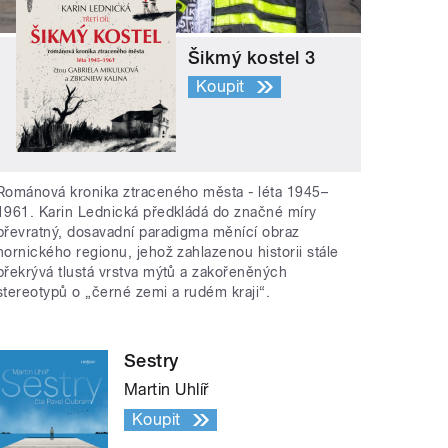
Šikmý kostel 3
Koupit
Románová kronika ztraceného města - léta 1945–
1961. Karin Lednická předkládá do značné míry
převratný, dosavadní paradigma měnící obraz
hornického regionu, jehož zahlazenou historii stále
překrývá tlustá vrstva mýtů a zakořeněných
stereotypů o „černé zemi a rudém kraji“.
Sestry
Martin Uhlíř
Koupit