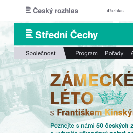
Přejít k hlavnímu obsahu
iRozhlas
Společnost
Program
Pořady